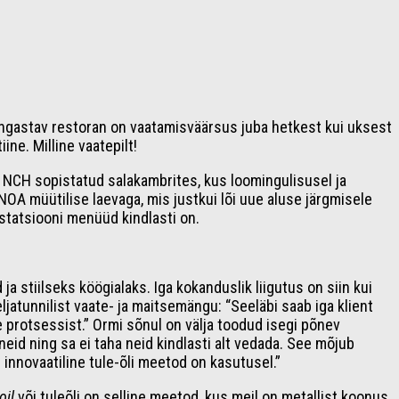
kangastav restoran on vaatamisväärsus juba hetkest kui uksest
ine. Milline vaatepilt!
s NCH sopistatud salakambrites, kus loomingulisusel ja
NOA müütilise laevaga, mis justkui lõi uue aluse järgmisele
statsiooni menüüd kindlasti on.
 stiilseks köögialaks. Iga kokanduslik liigutus on siin kui
ljatunnilist vaate- ja maitsemängu: “Seeläbi saab iga klient
e protsessist.” Ormi sõnul on välja toodud isegi põnev
neid ning sa ei taha neid kindlasti alt vedada. See mõjub
e innovaatiline tule-õli meetod on kasutusel.”
oil
või tuleõli on selline meetod, kus meil on metallist koonus