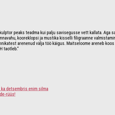
 skulptor peaks teadma kui palju savisegusse vett kallata. Aga
navahu, kooreklopsi ja mustika kisselli filigraanne valmistami
nikatest arenenud välja töö käigus. Maitseloome areneb koos u
 taotleb.”
s ka detsembris enim silma
de-rüüs!