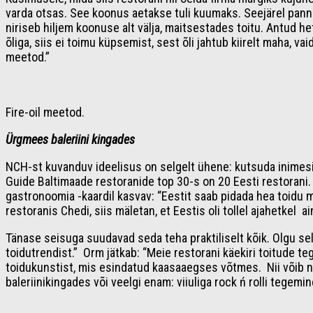
varda otsas. See koonus aetakse tuli kuumaks. Seejärel pannak
niriseb hiljem koonuse alt välja, maitsestades toitu. Antud 
õliga, siis ei toimu küpsemist, sest õli jahtub kiirelt maha, v
meetod.”
Fire-oil meetod.
Ürgmees baleriini kingades
NCH-st kuvanduv ideelisus on selgelt ühene: kutsuda inimesi k
Guide Baltimaade restoranide top 30-s on 20 Eesti restorani
gastronoomia -kaardil kasvav: “Eestit saab pidada hea toidu 
restoranis Chedi, siis mäletan, et Eestis oli tollel ajahetkel a
Tänase seisuga suudavad seda teha praktiliselt kõik. Olgu se
toidutrendist.” Orm jätkab: “Meie restorani käekiri toitude 
toidukunstist, mis esindatud kaasaaegses võtmes. Nii võib na
baleriinikingades või veelgi enam: viiuliga rock ń rolli tegemin