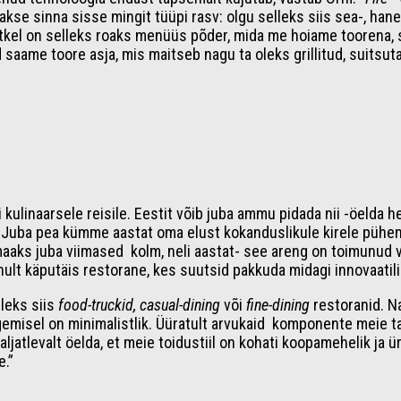
se sinna sisse mingit tüüpi rasv: olgu selleks siis sea-, hane
hetkel on selleks roaks menüüs põder, mida me hoiame toorena, 
aid saame toore asja, mis maitseb nagu ta oleks grillitud, suits
ulinaarsele reisile. Eestit võib juba ammu pidada nii -öelda h
. Juba pea kümme aastat oma elust kokanduslikule kirele pühen
maaks juba viimased kolm, neli aastat- see areng on toimunud v
inult käputäis restorane, kes suutsid pakkuda midagi innovaatilis
lleks siis
food-truckid,
casual-dining
või
fine-dining
restoranid. N
tegemisel on minimalistlik. Üüratult arvukaid komponente meie 
ljatlevalt öelda, et meie toidustiil on kohati koopamehelik ja 
e.”