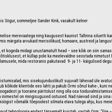
s Siigur, sommeljee Sander Kink, vasakult kelner
imelise merevaatega ning kaugusest kaunist Tallinna siluetti 
is märgata arvukaid merisiilikuid, homaare, austreid ja langusti
d, et kogeda midagi unustamatult head – see kõik on siin sama
mõtisklusest, et küllap pole ka meelevaldne seostada nimetust 
lamusele, mida restoranis pakutavad 9- ja 11- käigulised degu
umisalad, mis sisekujunduslikult sujuvalt lähevad üle avatud ja
 kõikide klientide ees lahti ja pakub Ormi sõnul kahe-, kuni ne
oogadest ja tooraine päritolust ning olla osa toiduvalmistamis
una inimestel on mingisugused ootused. Nad näevad sind ja sina 
d köögist võimalik tõepoolest silmata elava tulega ahju, kus mei
nenud tehnoloogia endast täpsemalt kujutab, vastab Orm: “
Fire –