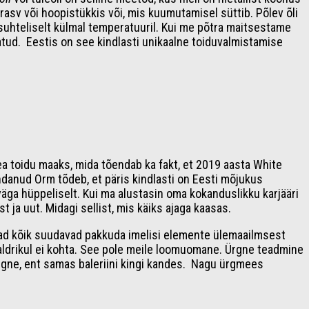
rasv või hoopistükkis või, mis kuumutamisel süttib. Põlev õli
suhteliselt külmal temperatuuril. Kui me põtra maitsestame
utatud. Eestis on see kindlasti unikaalne toiduvalmistamise
ea toidu maaks, mida tõendab ka fakt, et 2019 aasta White
danud Orm tõdeb, et päris kindlasti on Eesti mõjukus
äga hüppeliselt. Kui ma alustasin oma kokanduslikku karjääri
t ja uut. Midagi sellist, mis käiks ajaga kaasas.
ad kõik suudavad pakkuda imelisi elemente ülemaailmsest
taldrikul ei kohta. See pole meile loomuomane. Ürgne teadmine
ürgne, ent samas baleriini kingi kandes. Nagu ürgmees