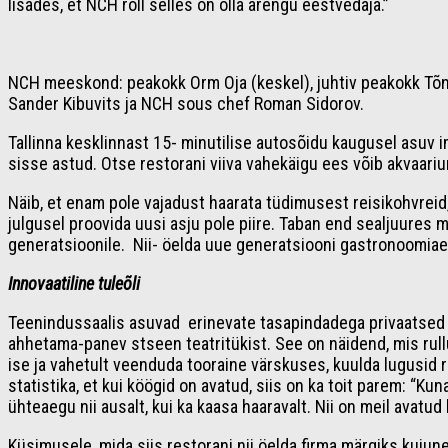
lisades, et NCH roll selles on olla arengu eestvedaja.”
NCH meeskond: peakokk Orm Oja (keskel), juhtiv peakokk Tõni
Sander Kibuvits ja NCH sous chef Roman Sidorov.
Tallinna kesklinnast 15- minutilise autosõidu kaugusel asuv 
sisse astud. Otse restorani viiva vahekäigu ees võib akvaarium
Näib, et enam pole vajadust haarata tüdimusest reisikohvrei
julgusel proovida uusi asju pole piire. Taban end sealjuures 
generatsioonile. Nii- öelda uue generatsiooni gastronoomiae
Innovaatiline tuleõli
Teenindussaalis asuvad erinevate tasapindadega privaatsed ist
ahhetama-panev stseen teatritükist. See on näidend, mis rullub
ise ja vahetult veenduda tooraine värskuses, kuulda lugusid r
statistika, et kui köögid on avatud, siis on ka toit parem: “K
ühteaegu nii ausalt, kui ka kaasa haaravalt. Nii on meil avatu
Küsimusele, mida siis restorani nii öelda firma märgiks kuju