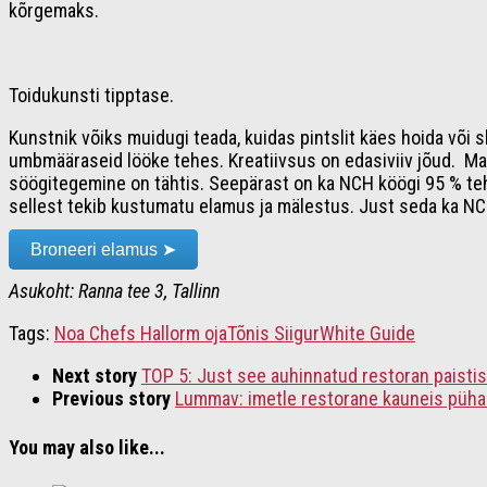
kõrgemaks.
Toidukunsti tipptase.
Kunstnik võiks muidugi teada, kuidas pintslit käes hoida või
umbmääraseid lööke tehes. Kreatiivsus on edasiviiv jõud. Man
söögitegemine on tähtis. Seepärast on ka NCH köögi 95 % teh
sellest tekib kustumatu elamus ja mälestus. Just seda ka NCH
Broneeri elamus ➤
Asukoht: Ranna tee 3, Tallinn
Tags:
Noa Chefs Hall
orm oja
Tõnis Siigur
White Guide
Next story
TOP 5: Just see auhinnatud restoran paisti
Previous story
Lummav: imetle restorane kauneis püha
You may also like...