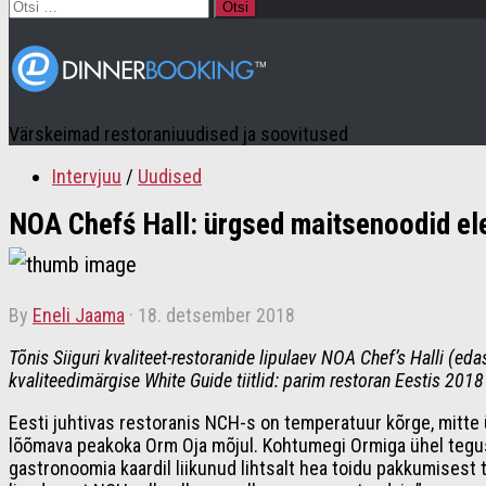
Otsi:
Värskeimad restoraniuudised ja soovitused
Intervjuu
/
Uudised
NOA Chefś Hall: ürgsed maitsenoodid el
by
Eneli Jaama
·
18. detsember 2018
Tõnis Siiguri kvaliteet-restoranide lipulaev NOA Chef’s Halli (
kvaliteedimärgise White Guide tiitlid: parim restoran Eestis 201
Eesti juhtivas restoranis NCH-s on temperatuur kõrge, mitte
lõõmava peakoka Orm Oja mõjul. Kohtumegi Ormiga ühel tegusa
gastronoomia kaardil liikunud lihtsalt hea toidu pakkumisest 