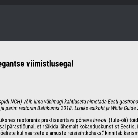
egantse viimistlusega!
edaspidi NCH) võib ilma vähimagi kahtluseta nimetada Eesti gastr
8 ja parim restoran Baltikumis 2018. Lisaks esikoht ja White Guid
 üksnes restoranis praktiseeritava põneva
fire-oil
(tule-õli) toi
l pärastlõunal, et rääkida lähemalt kokanduskunstist Eestis, 
tõeliste kulinaarsete elamuste reisisihtkohaks,“ kinnitab karis