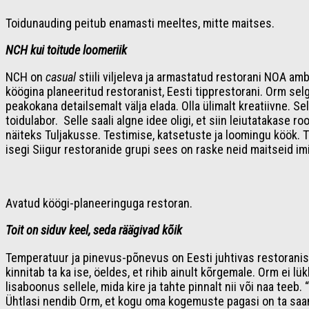
Toidunauding peitub enamasti meeltes, mitte maitses.
NCH kui toitude loomeriik
NCH on
casual
stiili viljeleva ja armastatud restorani NOA am
köögina planeeritud restoranist, Eesti tipprestorani. Orm sel
peakokana detailsemalt välja elada. Olla ülimalt kreatiivne. Se
toidulabor. Selle saali algne idee oligi, et siin leiutatakase
näiteks Tuljakusse. Testimise, katsetuste ja loomingu köök.
isegi Siigur restoranide grupi sees on raske neid maitseid imi
Avatud köögi-planeeringuga restoran.
Toit on siduv keel, seda räägivad kõik
Temperatuur ja pinevus-põnevus on Eesti juhtivas restoranis 
kinnitab ta ka ise, öeldes, et rihib ainult kõrgemale. Orm ei l
lisaboonus sellele, mida kire ja tahte pinnalt nii või naa teeb
Ühtlasi nendib Orm, et kogu oma kogemuste pagasi on ta saan