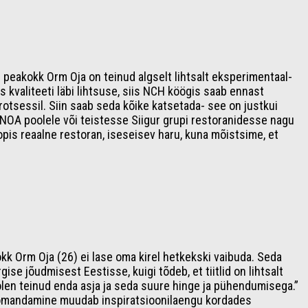
r peakokk Orm Oja on teinud algselt lihtsalt eksperimentaal-
 kvaliteeti läbi lihtsuse, siis NCH köögis saab ennast
protsessil. Siin saab seda kõike katsetada- see on justkui
sed NOA poolele või teistesse Siigur grupi restoranidesse nagu
pis reaalne restoran, iseseisev haru, kuna mõistsime, et
kk Orm Oja (26) ei lase oma kirel hetkekski vaibuda. Seda
gise jõudmisest Eestisse, kuigi tõdeb, et tiitlid on lihtsalt
Ma olen teinud enda asja ja seda suure hinge ja pühendumisega.”
de omandamine muudab inspiratsioonilaengu kordades