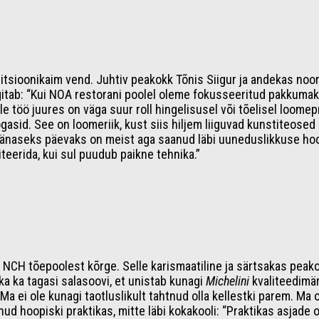
bitsioonikaim vend. Juhtiv peakokk Tõnis Siigur ja andekas noo
gitab: “Kui NOA restorani poolel oleme fokusseeritud pakkumaks
lle töö juures on väga suur roll hingelisusel või tõelisel loome
 roogasid. See on loomeriik, kust siis hiljem liiguvad kunstiteo
 Tänaseks päevaks on meist aga saanud läbi uuneduslikkuse hoo
teerida, kui sul puudub paikne tehnika.”
NCH tõepoolest kõrge. Selle karismaatiline ja särtsakas peako
ükka ka tagasi salasoovi, et unistab kunagi
Michelini
kvaliteedimär
. “Ma ei ole kunagi taotluslikult tahtnud olla kellestki parem. 
ud hoopiski praktikas, mitte läbi kokakooli: “Praktikas asja