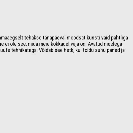
 samaaegselt tehakse tänapäeval moodsat kunsti vaid pahtliga
ne ei ole see, mida meie kokkadel vaja on. Avatud meelega
ute tehnikatega. Võidab see hetk, kui toidu suhu paned ja