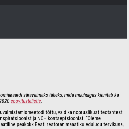
onoomiakaardi säravaimaks täheks, mida muuhulgas kinnitab ka
e 2020
soovitustelistis
.
duvalmistamismeetodi tõttu, vaid ka nooruslikust teotahtest
inspiratsioonist ja NCH kontseptsioonist. “Oleme
maatiline peakokk Eesti restoranimaastiku edulugu tervikuna,