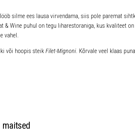
lööb silme ees lausa virvendama, siis pole paremat siht
t & Wine puhul on tegu liharestoraniga, kus kvaliteet on
e vahel.
ki või hoopis steik
Filet-Mignoni
. Kõrvale veel klaas puna
d maitsed