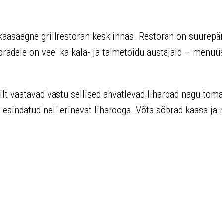
kaasaegne grillrestoran kesklinnas. Restoran on suurepä
õpradele on veel ka kala- ja taimetoidu austajaid – menüü
t vaatavad vastu sellised ahvatlevad liharoad nagu tom
esindatud neli erinevat liharooga. Võta sõbrad kaasa ja