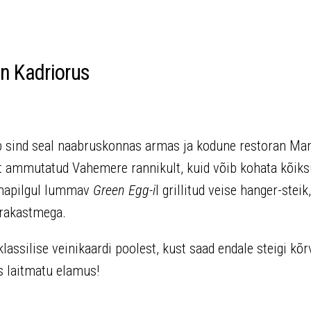
n Kadriorus
tab sind seal naabruskonnas armas ja kodune restoran Man
lt ammutatud Vahemere rannikult, kuid võib kohata kõik
smapilgul lummav
Green Egg-i
l grillitud veise hanger-steik
iprakastmega.
ssilise veinikaardi poolest, kust saad endale steigi kõr
s laitmatu elamus!