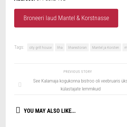
Broneeri laud Mantel & Korstnasse
Tags:
city grill house
liha
liharestoran
Mantel ja Korsten
m
PREVIOUS STORY
See Kalamaja kogukonna bistroo oli veebruaris ük
külastajate lemmikuid
YOU MAY ALSO LIKE...