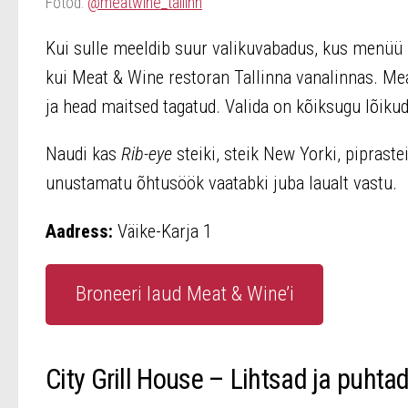
Fotod:
@meatwine_tallinn
Kui sulle meeldib suur valikuvabadus, kus menüü 
kui Meat & Wine restoran Tallinna vanalinnas. Mea
ja head maitsed tagatud. Valida on kõiksugu lõikud
Naudi kas
Rib-eye
steiki, steik
New Yorki, piprastei
unustamatu õhtusöök vaatabki juba laualt vastu.
Aadress:
Väike-Karja 1
Broneeri laud Meat & Wine’i
City Grill House – Lihtsad ja puhta