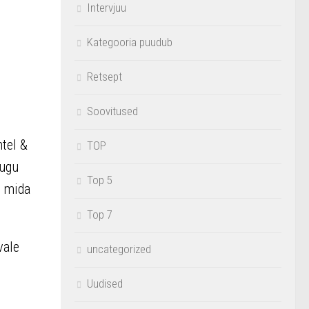
Intervjuu
Kategooria puudub
Retsept
Soovitused
tel &
TOP
sugu
Top 5
, mida
Top 7
vale
uncategorized
Uudised