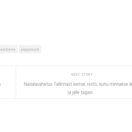
eat&wine
peppersack
NEXT STORY
s
Nädalavahetus Tallinnast eemal: resto, kuhu minnakse i
ja jälle tagasi