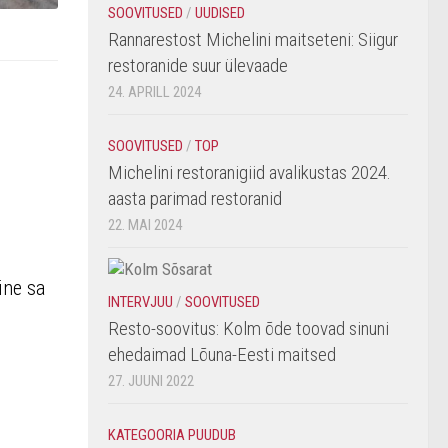
SOOVITUSED
/
UUDISED
Rannarestost Michelini maitseteni: Siigur
restoranide suur ülevaade
24. APRILL 2024
SOOVITUSED
/
TOP
Michelini restoranigiid avalikustas 2024.
aasta parimad restoranid
22. MAI 2024
ine sa
INTERVJUU
/
SOOVITUSED
Resto-soovitus: Kolm õde toovad sinuni
ehedaimad Lõuna-Eesti maitsed
27. JUUNI 2022
KATEGOORIA PUUDUB