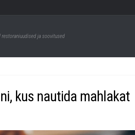
 restoraniuudised ja soovitused
ani, kus nautida mahlakat