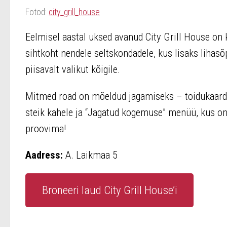
Fotod:
city_grill_house
Eelmisel aastal uksed avanud City Grill House on 
sihtkoht nendele seltskondadele, kus lisaks lihas
piisavalt valikut kõigile.
Mitmed road on mõeldud jagamiseks – toidukaardil
steik kahele ja “Jagatud kogemuse” menüü, kus on 
proovima!
Aadress:
A. Laikmaa 5
Broneeri laud City Grill House’i