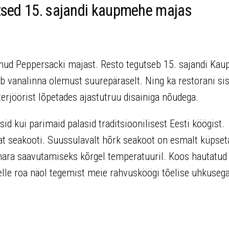
tsed 15. sajandi kaupmehe majas
unud Peppersacki majast. Resto tegutseb 15. sajandi Ka
b vanalinna olemust suurepäraselt. Ning ka restorani si
erjöörist lõpetades ajastutruu disainiga nõudega.
id kui parimaid palasid traditsioonilisest Eesti köögist.
t seakooti. Suussulavalt hõrk seakoot on esmalt küpset
mara saavutamiseks kõrgel temperatuuril. Koos hautatud
elle roa näol tegemist meie rahvusköögi tõelise uhkusega