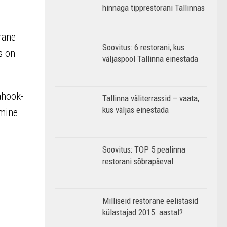
hinnaga tipprestorani Tallinnas
rane
Soovitus: 6 restorani, kus
s on
väljaspool Tallinna einestada
ahook-
Tallinna väliterrassid – vaata,
kus väljas einestada
 mine
Soovitus: TOP 5 pealinna
restorani sõbrapäeval
Milliseid restorane eelistasid
külastajad 2015. aastal?