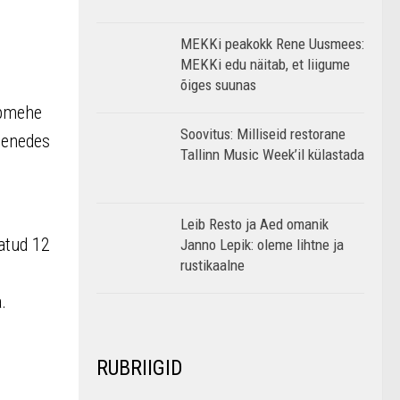
MEKKi peakokk Rene Uusmees:
MEKKi edu näitab, et liigume
õiges suunas
upmehe
Soovitus: Milliseid restorane
senedes
Tallinn Music Week’il külastada
Leib Resto ja Aed omanik
atud 12
Janno Lepik: oleme lihtne ja
rustikaalne
.
RUBRIIGID