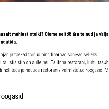
usalt mahlast steiki? Oleme eeltöö ära teinud ja välja
 nautida.
jad ja toekad toidud ning liharoad sobivad selleks
tsi, siis siin on sulle neli Tallinna restorani, kuhu tasub
 hellitada ja nautida restoranis valmistatud roogasid. M
aroogasid