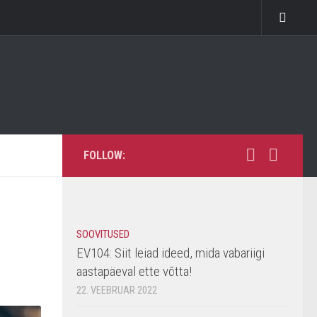
FOLLOW:
SOOVITUSED
EV104: Siit leiad ideed, mida vabariigi
aastapäeval ette võtta!
22. VEEBRUAR 2022