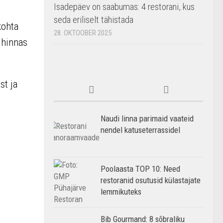
Isadepäev on saabumas: 4 restorani, kus
seda eriliselt tähistada
kohta
28. OKTOOBER 2025
 hinnas
st ja
Naudi linna parimaid vaateid
nendel katuseterrassidel
Poolaasta TOP 10: Need
restoranid osutusid külastajate
lemmikuteks
Bib Gourmand: 8 sõbraliku