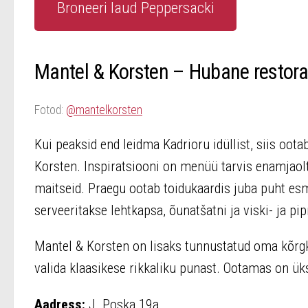
Broneeri laud Peppersacki
Mantel & Korsten – Hubane restora
Fotod:
@mantelkorsten
Kui peaksid end leidma Kadrioru idüllist, siis oo
Korsten. Inspiratsiooni on menüü tarvis enamjao
maitseid. Praegu ootab toidukaardis juba puht e
serveeritakse lehtkapsa, õunat
šatni ja viski- ja p
Mantel & Korsten on lisaks tunnustatud oma kõrgkla
valida klaasikese rikkaliku punast. Ootamas on ük
Aadress:
J. Poska 19a