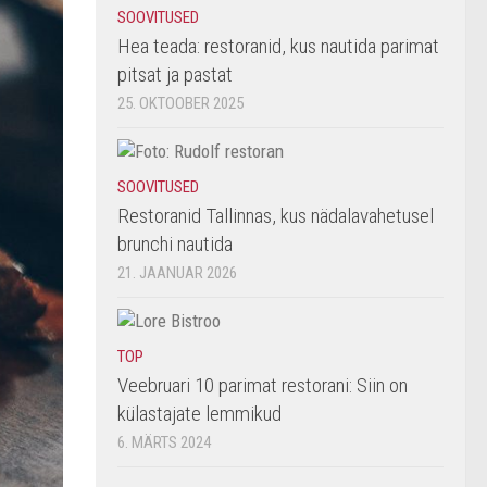
SOOVITUSED
Hea teada: restoranid, kus nautida parimat
pitsat ja pastat
25. OKTOOBER 2025
SOOVITUSED
Restoranid Tallinnas, kus nädalavahetusel
brunchi nautida
21. JAANUAR 2026
TOP
Veebruari 10 parimat restorani: Siin on
külastajate lemmikud
6. MÄRTS 2024