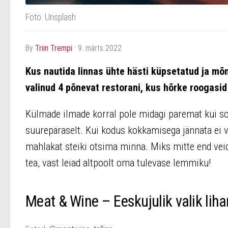
Foto: Unsplash
by
Triin Trempi
·
9. märts 2022
Kus nautida linnas ühte hästi küpsetatud ja mõn
valinud 4 põnevat restorani, kus hõrke roogasid
Külmade ilmade korral pole midagi paremat kui soo
suurepäraselt. Kui kodus kokkamisega jännata ei vii
mahlakat steiki otsima minna. Miks mitte end veidi
tea, vast leiad altpoolt oma tulevase lemmiku!
Meat & Wine – Eeskujulik valik lih