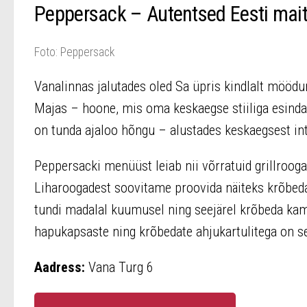
Peppersack – Autentsed Eesti mai
Foto: Peppersack
Vanalinnas jalutades oled Sa üpris kindlalt mööd
Majas – hoone, mis oma keskaegse stiiliga esinda
on tunda ajaloo hõngu – alustades keskaegsest int
Peppersacki menüüst leiab nii võrratuid grillroogas
Liharoogadest soovitame proovida näiteks krõbeda
tundi madalal kuumusel ning seejärel krõbeda ka
hapukapsaste ning krõbedate ahjukartulitega on s
Aadress:
Vana Turg 6