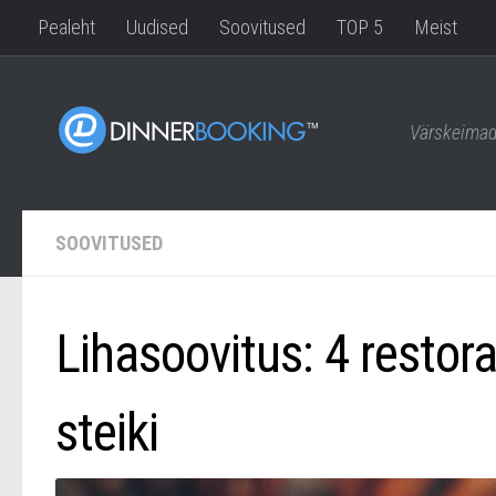
Pealeht
Uudised
Soovitused
TOP 5
Meist
Värskeimad
SOOVITUSED
Lihasoovitus: 4 restor
steiki