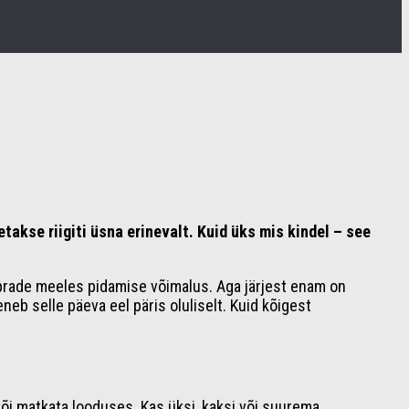
akse riigiti üsna erinevalt. Kuid üks mis kindel – see
sõprade meeles pidamise võimalus. Aga järjest enam on
eb selle päeva eel päris oluliselt. Kuid kõigest
või matkata looduses. Kas üksi, kaksi või suurema