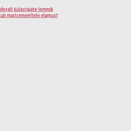
idevalt külastajate lemmik
akub maitsemeeltele elamust