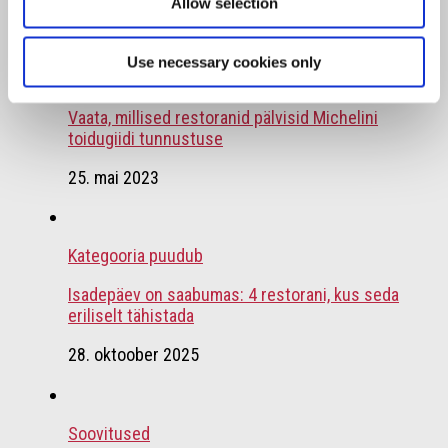
19. juuli 2021
Allow selection
Use necessary cookies only
Soovitused
/
Uudised
Vaata, millised restoranid pälvisid Michelini
toidugiidi tunnustuse
25. mai 2023
Kategooria puudub
Isadepäev on saabumas: 4 restorani, kus seda
eriliselt tähistada
28. oktoober 2025
Soovitused