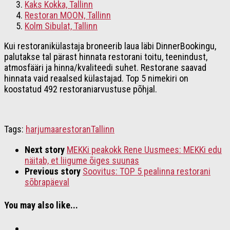
Kaks Kokka, Tallinn
Restoran MOON, Tallinn
Kolm Sibulat, Tallinn
Kui restoranikülastaja broneerib laua läbi DinnerBookingu,
palutakse tal pärast hinnata restorani toitu, teenindust,
atmosfääri ja hinna/kvaliteedi suhet. Restorane saavad
hinnata vaid reaalsed külastajad. Top 5 nimekiri on
koostatud 492 restoraniarvustuse põhjal.
Tags:
harjumaa
restoran
Tallinn
Next story
MEKKi peakokk Rene Uusmees: MEKKi edu
näitab, et liigume õiges suunas
Previous story
Soovitus: TOP 5 pealinna restorani
sõbrapäeval
You may also like...