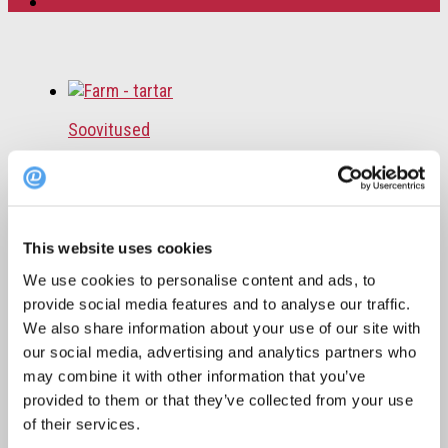
Soovitused
DinnerDays: 7 restorani, kes pakuvad veist
festivali menüüs
14. september 2022
This website uses cookies
We use cookies to personalise content and ads, to
provide social media features and to analyse our traffic.
Soovitused
We also share information about your use of our site with
Ideid kesklinnast kaugemaks kõhukinnituseks
our social media, advertising and analytics partners who
may combine it with other information that you’ve
29. mai 2019
provided to them or that they’ve collected from your use
of their services.