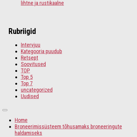
lihtne ja rustikaalne
Rubriigid
Intervjuu
Kategooria puudub
Retsept
Soovitused
TOP
Top 5
Top 7
uncategorized
Uudised
Home
Broneerimissüsteem tõhusamaks broneeringute
haldamiseks