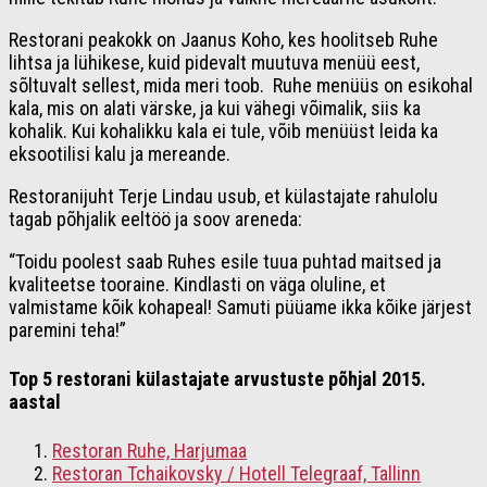
Restorani peakokk on Jaanus Koho, kes hoolitseb Ruhe
lihtsa ja lühikese, kuid pidevalt muutuva menüü eest,
sõltuvalt sellest, mida meri toob. Ruhe menüüs on esikohal
kala, mis on alati värske, ja kui vähegi võimalik, siis ka
kohalik. Kui kohalikku kala ei tule, võib menüüst leida ka
eksootilisi kalu ja mereande.
Restoranijuht Terje Lindau usub, et külastajate rahulolu
tagab põhjalik eeltöö ja soov areneda:
“Toidu poolest saab Ruhes esile tuua puhtad maitsed ja
kvaliteetse tooraine. Kindlasti on väga oluline, et
valmistame kõik kohapeal! Samuti püüame ikka kõike järjest
paremini teha!”
Top 5 restorani külastajate arvustuste põhjal 2015.
aastal
Restoran Ruhe, Harjumaa
Restoran Tchaikovsky / Hotell Telegraaf, Tallinn