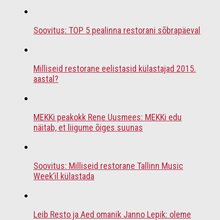
Soovitus: TOP 5 pealinna restorani sõbrapäeval
Milliseid restorane eelistasid külastajad 2015.
aastal?
MEKKi peakokk Rene Uusmees: MEKKi edu
näitab, et liigume õiges suunas
Soovitus: Milliseid restorane Tallinn Music
Week’il külastada
Leib Resto ja Aed omanik Janno Lepik: oleme