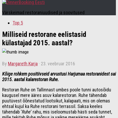
Värskeimad restoraniuudised ja soovitused
Top 5
Milliseid restorane eelistasid
külastajad 2015. aastal?
by
Margareth Karja
·
23. veebruar 2016
Kõige rohkem positiivseid arvustusi Harjumaa restoranidest sai
2015. aastal kalarestoran Ruhe.
Restoran Ruhe on Tallinnast umbes poole tunni autosõidu
kaugusel mere ääres asuv kalarestoran. Ruhe tähendab
puutüvest õõnestatud lootsikut, kalapaati, mis on olemas
ehtsal kujul ka Ruhe restorani terrassil. Saksa keeles
tähendab ‘
Ruhe
‘ rahu, mis iseloomustab hästi seda tunnet,
mille tekitab Ruhe mõnus ja vaikne mereäärne asukoht.