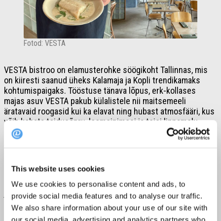
Fotod: VESTA
VESTA bistroo on elamusterohke söögikoht Tallinnas, mis
on kiiresti saanud üheks Kalamaja ja Kopli trendikamaks
kohtumispaigaks. Tööstuse tänava lõpus, erk-kollases
majas asuv VESTA pakub külalistele nii maitsemeeli
äratavaid roogasid kui ka elavat ning hubast atmosfääri, kus
võib kohata toidusõpru, loomeinimesi ja teisi linnamelu
nautijaid.
Menüü on julge ja mitmekesine, pakkudes roogasid, mis
üllatavad nii maitsete kui ka kooslustega. Eelroogadest
This website uses cookies
leiab põnevaid maitsekooslusi nagu tartar “Cafe de Paris”
kastmega ja siia ceviche, millele lisavad särtsu pistaatsia ja
We use cookies to personalise content and ads, to
jalapeno. Mereandide austajatele pakutakse sardiine
provide social media features and to analyse our traffic.
krõbeda focacciaga ning lihasõpradele mahlast steiki
We also share information about your use of our site with
rohelise pipra kastmega. Magusasõprade rõõmuks on
our social media, advertising and analytics partners who