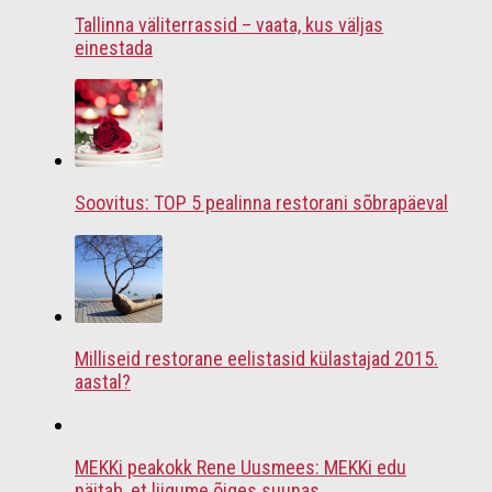
Tallinna väliterrassid – vaata, kus väljas
einestada
Soovitus: TOP 5 pealinna restorani sõbrapäeval
Milliseid restorane eelistasid külastajad 2015.
aastal?
MEKKi peakokk Rene Uusmees: MEKKi edu
näitab, et liigume õiges suunas