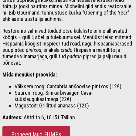
toitu ja jooki nautima minna. Michelini giid andis restoranile
nii Bib Gourmandi tunnustuse kui ka “Opening of the Year”
ehk aasta uustulija auhinna.
Restoranis valmivad toidud otse külaliste silme all avatud
köögis – grillil, söel ja tulekuumusel. Menüüst leiad mitmed
Hispaania köögist inspieeritud road, nagu hispaaniapärased
suupisted
pintxos
,
siiakala
crudo
Hispaania mandlite ja
tumeda viinamarjaga, grillitud
padron
piprad ja palju muud
põnevat.
Mida menüüst proovida:
Väiksem roog: Cantabria anšoovise pintxos (12€)
Suurem roog: Sinikarbivaagen Cava-
küüslaugukastmega (22€)
Magustoit: Grillitud ananass (12€)
Aadress:
Ahtri tn 6, 10151 Tallinn
Broneeri laud FUMEs