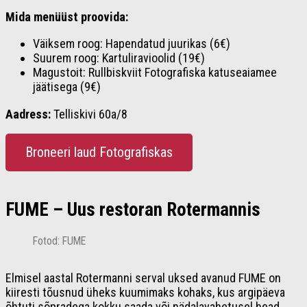
Mida menüüst proovida:
Väiksem roog: Hapendatud juurikas (6€)
Suurem roog: Kartuliravioolid (19€)
Magustoit: Rullbiskviit Fotografiska katuseaiamee
jäätisega (9€)
Aadress:
Telliskivi 60a/8
Broneeri laud Fotografiskas
FUME – Uus restoran Rotermannis
Fotod: FUME
Elmisel aastal Rotermanni serval uksed avanud FUME on
kiiresti tõusnud üheks kuumimaks kohaks, kus argipäeva
õhtuti sõpradega kokku saada või nädalavahetusel head