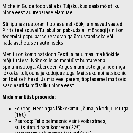
Michelin Guide toob välja ka Tuljaku, kus saab mõistliku
hinna eest suurepärase elamuse.
Stiilipuhas restoran, tipptasemel köök, lummavad vaated.
Pirita teel asuval Tuljakul on pakkuda nii mõndagi ja nii on
tegemist populaarse restoraniga õhtustamiseks või
nädalavahetuse nautimiseks.
Menüü on kombinatsioon Eesti ja muu maailma köökide
mõjutustest. Näiteks leiad menüüst huntahvena
spinatirisotoga, Aberdeen Angus marmosteigi ja heeringa
lõkkekartuli, õuna ja kodujuustuga. Maitsekombinatsioonid
on tõeliselt head. Ja mis veel parem, tipptasemel maitseid
saad nautida mõistliku hinna eest.
Mida menüüst proovida:
Eelroog: Heeringas lõkkekartuli, õuna ja kodujuustuga
(16€)
Pearoog: Talle pelmeenid veini-võikastmes,
suitsutatud hapukoorega (22€)