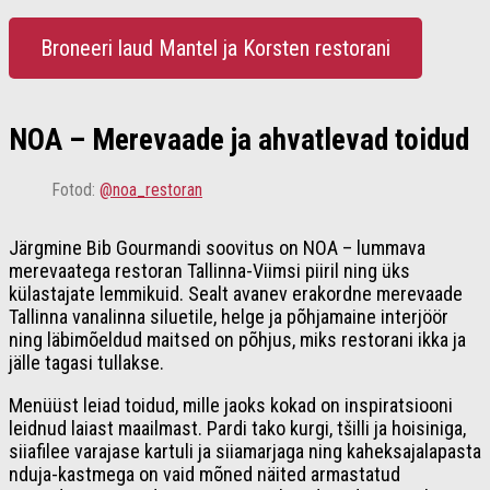
Broneeri laud Mantel ja Korsten restorani
NOA – Merevaade ja ahvatlevad toidud
Fotod:
@noa_restoran
Järgmine Bib Gourmandi soovitus on NOA – lummava
merevaatega restoran Tallinna-Viimsi piiril ning üks
külastajate lemmikuid. Sealt avanev erakordne merevaade
Tallinna vanalinna siluetile, helge ja põhjamaine interjöör
ning läbimõeldud maitsed on põhjus, miks restorani ikka ja
jälle tagasi tullakse.
Menüüst leiad toidud, mille jaoks kokad on inspiratsiooni
leidnud laiast maailmast. Pardi tako kurgi, tšilli ja hoisiniga,
siiafilee varajase kartuli ja siiamarjaga ning kaheksajalapasta
nduja-kastmega on vaid mõned näited armastatud