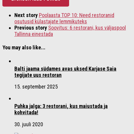
Next story
Poolaasta TOP 10: Need restoranid
osutusid külastajate lemmikuteks
Previous story
Soovitus: 6 restorani, kus väljaspool
Tallinna einestada
You may also like...
Balti jaama südames avas uksed Karjase Saia
tegijate uus restoran
15. september 2025
Puhka jalga: 3 restorani, kus maiustada ja
kohvitada!
30. juuli 2020