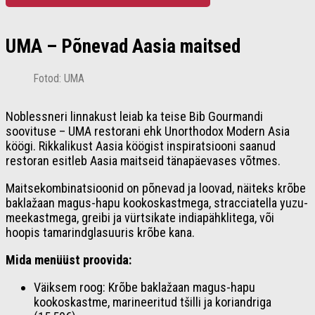
UMA – Põnevad Aasia maitsed
Fotod: UMA
Noblessneri linnakust leiab ka teise Bib Gourmandi
soovituse – UMA restorani ehk Unorthodox Modern Asia
köögi. Rikkalikust Aasia köögist inspiratsiooni saanud
restoran esitleb Aasia maitseid tänapäevases võtmes.
Maitsekombinatsioonid on põnevad ja loovad, näiteks krõbe
baklažaan magus-hapu kookoskastmega, stracciatella yuzu-
meekastmega, greibi ja vürtsikate indiapähklitega, või
hoopis tamarindglasuuris krõbe kana.
Mida menüüst proovida:
Väiksem roog: Krõbe baklažaan magus-hapu
kookoskastme, marineeritud tšilli ja koriandriga