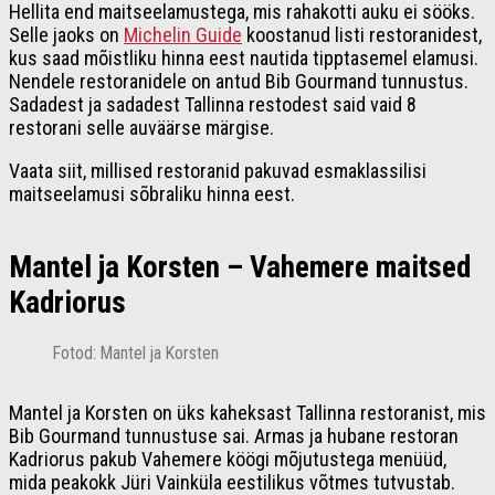
Hellita end maitseelamustega, mis rahakotti auku ei sööks.
Selle jaoks on
Michelin Guide
koostanud listi restoranidest,
kus saad mõistliku hinna eest nautida tipptasemel elamusi.
Nendele restoranidele on antud Bib Gourmand tunnustus.
Sadadest ja sadadest Tallinna restodest said vaid 8
restorani selle auväärse märgise.
Vaata siit, millised restoranid pakuvad esmaklassilisi
maitseelamusi sõbraliku hinna eest.
Mantel ja Korsten – Vahemere maitsed
Kadriorus
Fotod: Mantel ja Korsten
Mantel ja Korsten on üks kaheksast Tallinna restoranist, mis
Bib Gourmand tunnustuse sai. Armas ja hubane restoran
Kadriorus pakub Vahemere köögi mõjutustega menüüd,
mida peakokk Jüri Vainküla eestilikus võtmes tutvustab.