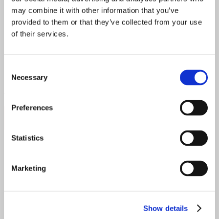
menüüs rikkalik šokolaadi mousse ja rabarberi magustoit,
may combine it with other information that you’ve
mis sobivad ideaalselt õhtu lõpetuseks.
provided to them or that they’ve collected from your use
Mida menüüst proovida:
of their services.
Eelroog: Siia ceviche (13€)
Pearoog: Huntahven (22€)
Consent
Magustoit: Šokolaadi mousse (7€)
Necessary
Selection
Aadress:
Tööstuse 88, Tallinn
Preferences
Broneeri laud Vestas
Statistics
Fotografiska – Rohelise mõtteviisiga
Marketing
restoran
Show details