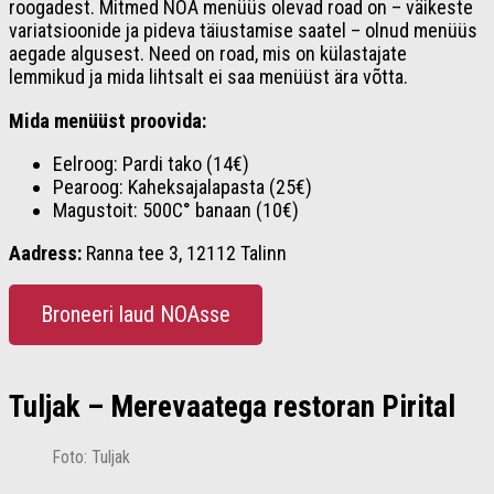
roogadest. Mitmed NOA menüüs olevad road on – väikeste
variatsioonide ja pideva täiustamise saatel – olnud menüüs
aegade algusest. Need on road, mis on külastajate
lemmikud ja mida lihtsalt ei saa menüüst ära võtta.
Mida menüüst proovida:
Eelroog: Pardi tako (14€)
Pearoog: Kaheksajalapasta (25€)
Magustoit: 500C° banaan (10€)
Aadress:
Ranna tee 3, 12112 Talinn
Broneeri laud NOAsse
Tuljak – Merevaatega restoran Pirital
Foto: Tuljak