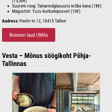
(15,50€)
Suurem roog: Tamarindglasuuris krõbe kana (18€)
Magustoit: Yuzu-kurkumiposset (10€)
Aadress:
Peetri tn 12, 10415 Tallinn
Broneeri laud UMAs
Vesta – Mõnus söögikoht Põhja-
Tallinnas