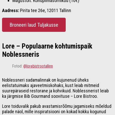
Magustoit: Kohupiimasõrnikud (10€)
Aadress:
Pirita tee 26e, 12011 Tallinn
Broneeri laud Tuljakusse
Lore – Populaarne kohtumispaik
Noblessneris
Fotod:
@lorebistrootallinn
Noblessneri sadamalinnak on kujunenud üheks
eelistatuimaks ajaveetmiskohaks, kust leiab mitmeid
suurepäraseid restorane ja kohvikuid. Noblessnerist leiab
ka järgmise Bib Gourmand soovituse – Lore Bistroo.
Lore toiduvalik pakub avastamisrõõmu jagamiseks mõeldud
palade näol, mille inspiratsiooni on kokad kokku kogunud