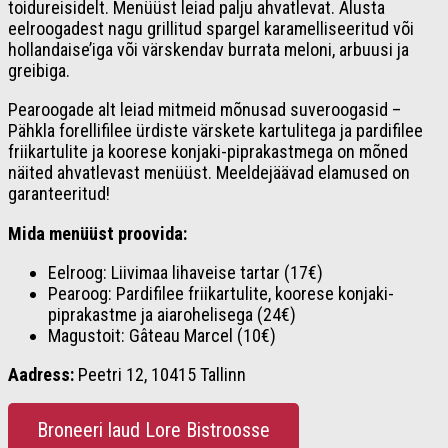
toidureisidelt. Menüüst leiad palju ahvatlevat. Alusta
eelroogadest nagu grillitud spargel karamelliseeritud või
hollandaise’iga või värskendav burrata meloni, arbuusi ja
greibiga.
Pearoogade alt leiad mitmeid mõnusad suveroogasid –
Pähkla forellifilee ürdiste värskete kartulitega ja pardifilee
friikartulite ja koorese konjaki-piprakastmega on mõned
näited ahvatlevast menüüst. Meeldejäävad elamused on
garanteeritud!
Mida menüüst proovida:
Eelroog: Liivimaa lihaveise tartar (17€)
Pearoog: Pardifilee friikartulite, koorese konjaki-
piprakastme ja aiarohelisega (24€)
Magustoit: Gâteau Marcel (10€)
Aadress:
Peetri 12, 10415 Tallinn
Broneeri laud Lore Bistroosse