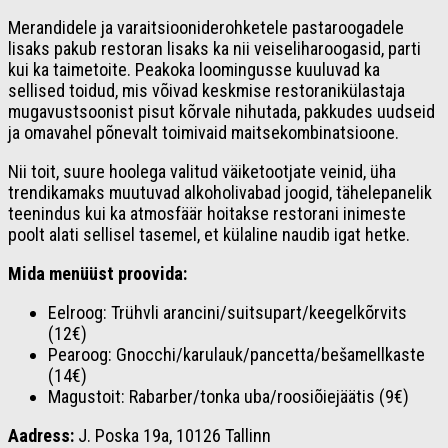
Merandidele ja varaitsiooniderohketele pastaroogadele
lisaks pakub restoran lisaks ka nii veiseliharoogasid, parti
kui ka taimetoite. Peakoka loomingusse kuuluvad ka
sellised toidud, mis võivad keskmise restoranikülastaja
mugavustsoonist pisut kõrvale nihutada, pakkudes uudseid
ja omavahel põnevalt toimivaid maitsekombinatsioone.
Nii toit, suure hoolega valitud väiketootjate veinid, üha
trendikamaks muutuvad alkoholivabad joogid, tähelepanelik
teenindus kui ka atmosfäär hoitakse restorani inimeste
poolt alati sellisel tasemel, et külaline naudib igat hetke.
Mida menüüst proovida:
Eelroog: Trühvli arancini/suitsupart/keegelkõrvits
(12€)
Pearoog: Gnocchi/karulauk/pancetta/bešamellkaste
(14€)
Magustoit: Rabarber/tonka uba/roosiõiejäätis (9€)
Aadress:
J. Poska 19a, 10126 Tallinn