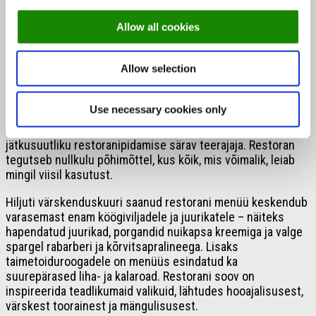
Allow all cookies
Allow selection
Fotod: Fotografiska
Use necessary cookies only
Fotografiska on Eesti toidumaastikul kestliku mõtteviisi ja
jätkusuutliku restoranipidamise särav teerajaja. Restoran
tegutseb nullkulu põhimõttel, kus kõik, mis võimalik, leiab
mingil viisil kasutust.
Hiljuti värskenduskuuri saanud restorani menüü keskendub
varasemast enam köögiviljadele ja juurikatele – näiteks
hapendatud juurikad, porgandid nuikapsa kreemiga ja valge
spargel rabarberi ja kõrvitsapralineega. Lisaks
taimetoiduroogadele on menüüs esindatud ka
suurepärased liha- ja kalaroad. Restorani soov on
inspireerida teadlikumaid valikuid, lähtudes hooajalisusest,
värskest toorainest ja mängulisusest.