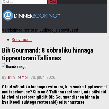
Otsi:
Värskeimad restoraniuudised ja soovitused
Soovitused
Bib Gourmand: 8 sõbraliku hinnaga
tipprestorani Tallinnas
by
Triin Trempi
·
30. juuni 2026
Otsid sõbraliku hinnaga restorani, kus saaks tipptasemel
maitseelamuse? Siin on 8 Tallinna restorani, mis pälvisid
Michelini restoranigiidilt Bib Gourmandi (hea hinna ja
kvaliteedi suhtega restoranid) eritunnustuse.