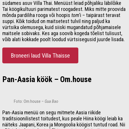
südames asuv Villa Thai. Menüüst leiad põhjaliku läbilõike
Tai köögikultuuri parimatest roogadest. Miks mitte proovida
mõnda pardiliha rooga või hoopis
tom
’i – taipärast teravat
suppi. Kõik toidud on maitsetest tulvil ning paljud ka
vürtsika olemusega, kuid siiski mugandatud põhjamaisele
maitsele sobivaks. Kes aga soovib kogeda tõelist tulisust,
võib alati kokkade poolt loodud vürtsisegusid juurde lisada.
Broneeri laud Villa Thaisse
Pan-Aasia köök – Om.house
Foto: Om.house –
Gua Bao
Pan-Aasia menüü on segu mitmete Aasia riikide
traditsioonilistest toitudest, kus peale Hiina köögi leiab ka
näiteks Jaapani, Korea ja Mongoolia köögist tuntud road. Nii