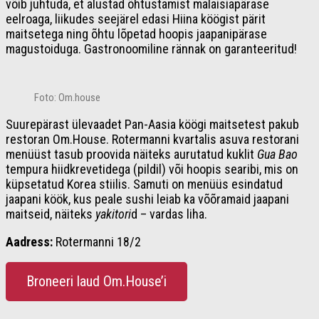
võib juhtuda, et alustad õhtustamist malaisiapärase
eelroaga, liikudes seejärel edasi Hiina köögist pärit
maitsetega ning õhtu lõpetad hoopis jaapanipärase
magustoiduga. Gastronoomiline rännak on garanteeritud!
Foto: Om.house
Suurepärast ülevaadet Pan-Aasia köögi maitsetest pakub
restoran Om.House. Rotermanni kvartalis asuva restorani
menüüst tasub proovida näiteks aurutatud kuklit
Gua Bao
tempura hiidkrevetidega (pildil) või hoopis searibi, mis on
küpsetatud Korea stiilis. Samuti on menüüs esindatud
jaapani köök, kus peale sushi leiab ka võõramaid jaapani
maitseid, näiteks
yakitori
d – vardas liha.
Aadress:
Rotermanni 18/2
Broneeri laud Om.House’i