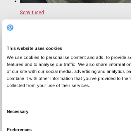
Soovitused
Soovitus: 4 kohta, kus Tallinna kesklinnas
einestada
25. august 2016
This website uses cookies
We use cookies to personalise content and ads, to provide s
features and to analyse our traffic. We also share informatio
of our site with our social media, advertising and analytics 
combine it with other information that you’ve provided to them
collected from your use of their services.
Consent
Necessary
Selection
Preferences