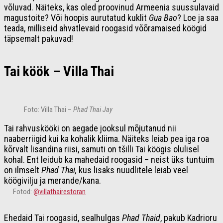
võluvad. Näiteks, kas oled proovinud Armeenia suussulavaid
magustoite? Või hoopis aurutatud kuklit
Gua Bao
? Loe ja saa
teada, milliseid ahvatlevaid roogasid võõramaised köögid
täpsemalt pakuvad!
Tai köök – Villa Thai
Foto: Villa Thai –
Phad Thai Jay
Tai rahvuskööki on aegade jooksul mõjutanud nii
naaberriigid kui ka kohalik kliima. Näiteks leiab pea iga roa
kõrvalt lisandina riisi, samuti on tšilli Tai köögis olulisel
kohal. Ent leidub ka mahedaid roogasid – neist üks tuntuim
on ilmselt
Phad Thai,
kus lisaks nuudlitele leiab veel
köögivilju ja merande/kana.
Fotod:
@villathairestoran
Ehedaid Tai roogasid, sealhulgas
Phad Thaid
, pakub Kadrioru