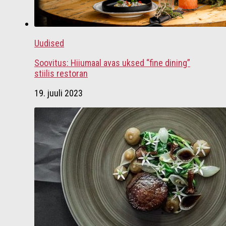
Uudised
Soovitus: Hiiumaal avas uksed “fine dining”
stiilis restoran
19. juuli 2023