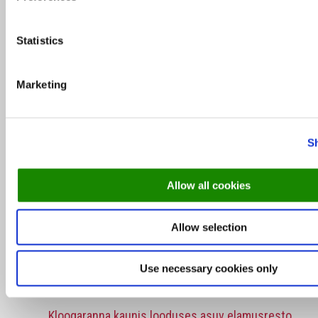
TOP
/
Top 5
Möödunud kuu TOP 5: Külastajad soovitavad just
Statistics
neid restosid
6. juuni 2024
Marketing
S
Allow all cookies
Allow selection
Use necessary cookies only
Intervjuu
/
Soovitused
Kloogaranna kaunis looduses asuv elamusresto