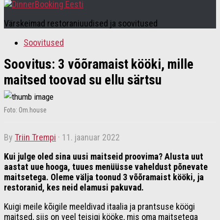
Värskeimad restoraniuudised ja soovitused
Soovitused
Soovitus: 3 võõramaist kööki, mille
maitsed toovad su ellu särtsu
Foto: Om.house
by
Triin Trempi
·
11. jaanuar 2022
Kui julge oled sina uusi maitseid proovima? Alusta uut
aastat uue hooga, tuues menüüsse vaheldust põnevate
maitsetega. Oleme välja toonud 3 võõramaist kööki, ja
restoranid, kes neid elamusi pakuvad.
Kuigi meile kõigile meeldivad itaalia ja prantsuse köögi
maitsed, siis on veel teisigi kööke, mis oma maitsetega