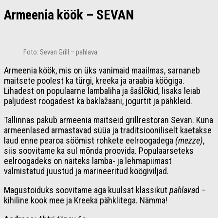
Armeenia köök – SEVAN
Foto: Sevan Grill – pahlava
Armeenia köök, mis on üks vanimaid maailmas, sarnaneb
maitsete poolest ka türgi, kreeka ja araabia köögiga.
Lihadest on populaarne lambaliha ja šašlõkid, lisaks leiab
paljudest roogadest ka baklažaani, jogurtit ja pähkleid.
Tallinnas pakub armeenia maitseid grillrestoran Sevan. Kuna
armeenlased armastavad süüa ja traditsiooniliselt kaetakse
laud enne pearoa söömist rohkete eelroogadega
(mezze)
,
siis soovitame ka sul mõnda proovida. Populaarseteks
eelroogadeks on näiteks lamba- ja lehmapiimast
valmistatud juustud ja marineeritud köögiviljad.
Magustoiduks soovitame aga kuulsat klassikut
pahlava
d –
kihiline kook mee ja Kreeka pähklitega. Nämma!