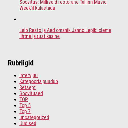
Soovitus: Milliseid restorane Tallinn Music
Week’il külastada
Leib Resto ja Aed omanik Janno Lepik: oleme
lihtne ja rustikaalne
Rubriigid
Intervjuu
Kategooria puudub
Retsept
Soovitused
TOP
Top 5
Top 7
uncategorized
Uudised