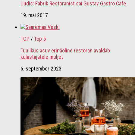
Uudis: Fabrik Restoranist sai Gustav Gastro Cafe
19. mai 2017
TOP
/
Top 5
Tuulikus asuv erinäoline restoran avaldab
külastajatele muljet
6. september 2023