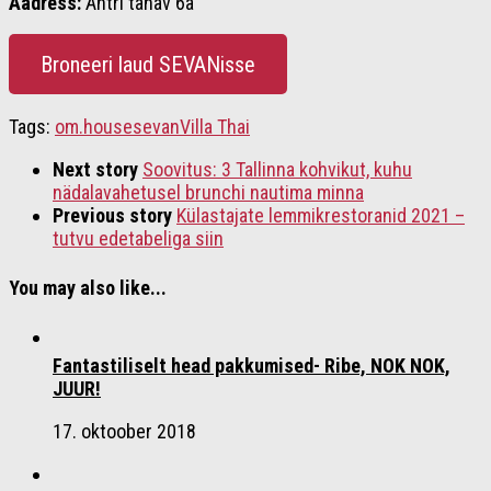
Aadress:
Ahtri tänav 6a
Broneeri laud SEVANisse
Tags:
om.house
sevan
Villa Thai
Next story
Soovitus: 3 Tallinna kohvikut, kuhu
nädalavahetusel brunchi nautima minna
Previous story
Külastajate lemmikrestoranid 2021 –
tutvu edetabeliga siin
You may also like...
Fantastiliselt head pakkumised- Ribe, NOK NOK,
JUUR!
17. oktoober 2018