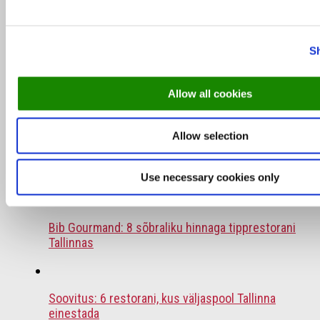
920 000 külastust: Siin on 10 populaarseimat
restot Tallinnas
S
Naudi linna parimaid vaateid nendel
Allow all cookies
katuseterrassidel
Allow selection
Poolaasta TOP 10: Need restoranid osutusid
külastajate lemmikuteks
Use necessary cookies only
Bib Gourmand: 8 sõbraliku hinnaga tipprestorani
Tallinnas
Soovitus: 6 restorani, kus väljaspool Tallinna
einestada