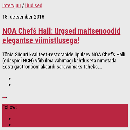
Intervjuu
/
Uudised
18. detsember 2018
NOA Chefś Hall: ürgsed maitsenoodid
elegantse viimistlusega!
Tõnis Siiguri kvaliteet-restoranide lipulaev NOA Chef’s Halli
(edaspidi NCH) võib ilma vähimagi kahtluseta nimetada
Eesti gastronoomiakaardi säravaimaks täheks,...
Follow: