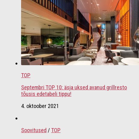
TOP
Septembri TOP 10: äsja uksed avanud grillresto
tõusis edetabeli tippu!
4. oktoober 2021
Soovitused
/
TOP