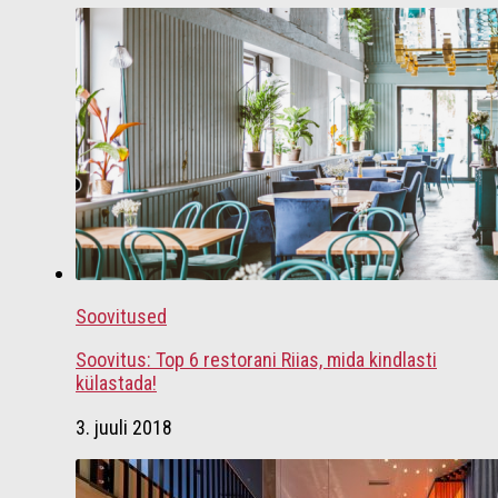
Soovitused
Soovitus: Top 6 restorani Riias, mida kindlasti
külastada!
3. juuli 2018