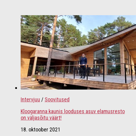
Intervjuu
/
Soovitused
Kloogaranna kaunis looduses asuv elamusresto
on väljasõitu väärt!
18. oktoober 2021