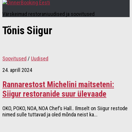
Värskeimad restoraniuudised ja soovitused
Tõnis Siigur
Soovitused
/
Uudised
24. aprill 2024
Rannarestost Michelini maitseteni:
Siigur restoranide suur ülevaade
OKO, POKO, NOA, NOA Chef’s Hall.. Ilmselt on Siigur restode
nimed sulle tuttavad ja oled mõnda neist ka...