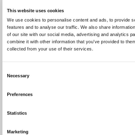
Soovitused
This website uses cookies
Soovitus: 3 Tallinna restorani, kus pakutakse
We use cookies to personalise content and ads, to provide s
mahlast ja krõbedat jõuluparti
features and to analyse our traffic. We also share informatio
8. detsember 2021
of our site with our social media, advertising and analytics 
combine it with other information that you’ve provided to them
collected from your use of their services.
Intervjuu
/
Soovitused
Restoranisoovitus: Tuntud peakokk avas
Consent
Tallinnas uue restorani
Necessary
Selection
26. november 2024
Preferences
Popular Posts
Statistics
Recent Posts
Marketing