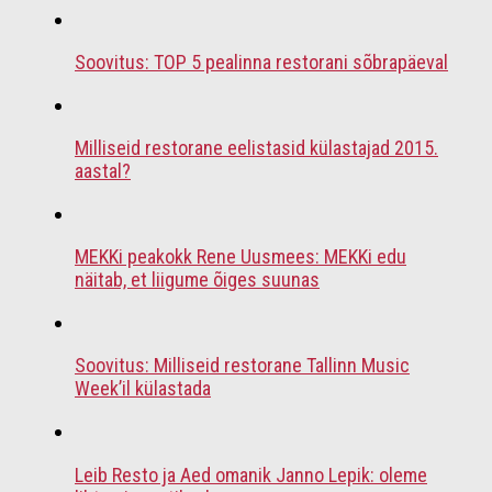
Soovitus: TOP 5 pealinna restorani sõbrapäeval
Milliseid restorane eelistasid külastajad 2015.
aastal?
MEKKi peakokk Rene Uusmees: MEKKi edu
näitab, et liigume õiges suunas
Soovitus: Milliseid restorane Tallinn Music
Week’il külastada
Leib Resto ja Aed omanik Janno Lepik: oleme