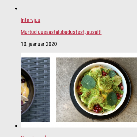
Intervjuu
Murtud uusaastalubadustest, ausalt!
10. jaanuar 2020