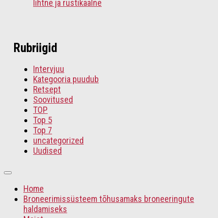
lihtne ja rustikaalne
Rubriigid
Intervjuu
Kategooria puudub
Retsept
Soovitused
TOP
Top 5
Top 7
uncategorized
Uudised
Home
Broneerimissüsteem tõhusamaks broneeringute
haldamiseks