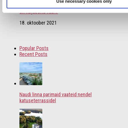
Use necessary cookies only
Kloogaranna kaunis looduses asuv elamusresto
on väljasõitu väärt!
18. oktoober 2021
Popular Posts
Recent Posts
Naudi linna parimaid vaateid nendel
katuseterrassidel