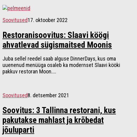
Soovitused
17. oktoober 2022
Restoranisoovitus: Slaavi köögi
ahvatlevad sügismaitsed Moonis
Juba sellel reedel saab alguse DinnerDays, kus oma
uuenenud menüüga osaleb ka modernset Slaavi kööki
pakkuv restoran Moon....
Soovitused
8. detsember 2021
Soovitus: 3 Tallinna restorani, kus
pakutakse mahlast ja krõbedat
jõuluparti