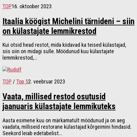
TOP
16. oktoober 2023
Itaalia köögist Michelini tärnideni – siin
on külastajate lemmikrestod
Kui otsid head restot, mida kiidavad ka teised külastajad,
siis siin on midagi sulle. Möödunud kuu külastajate
lemmikrestod,...
TOP
/
Top 5
2. veebruar 2023
Vaata, millised restod osutusid
jaanuaris külastajate lemmikuteks
Aasta esimene kuu on märkamatult möödunud ja on aeg
vaadata, milliseid restorane külastajad kõrgeimini hindasid.
Seekord leiab edetabelist...