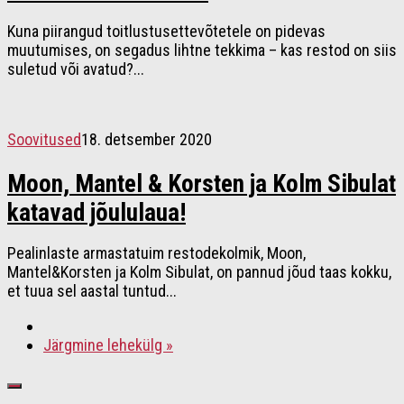
Kuna piirangud toitlustusettevõtetele on pidevas
muutumises, on segadus lihtne tekkima – kas restod on siis
suletud või avatud?...
Soovitused
18. detsember 2020
Moon, Mantel & Korsten ja Kolm Sibulat
katavad jõululaua!
Pealinlaste armastatuim restodekolmik, Moon,
Mantel&Korsten ja Kolm Sibulat, on pannud jõud taas kokku,
et tuua sel aastal tuntud...
Järgmine lehekülg »