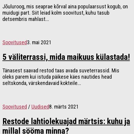
Jõuluroog, mis seaprae kõrval aina populaarsust kogub, on
muidugi part. Siit leiad kolm soovitust, kuhu tasub
detsembris mahlast...
Soovitused
3. mai 2021
5 väliterrassi, mida maikuus külastada!
Tänasest saavad restod taas avada suveterrassid. Mis
oleks parem kui istuda päikese käes nautides head
seltskonda, värskendavaid kokteile...
Soovitused
/
Uudised
8. märts 2021
Restode lahtiolekuajad märtsis: kuhu ja
millal sööma minna?