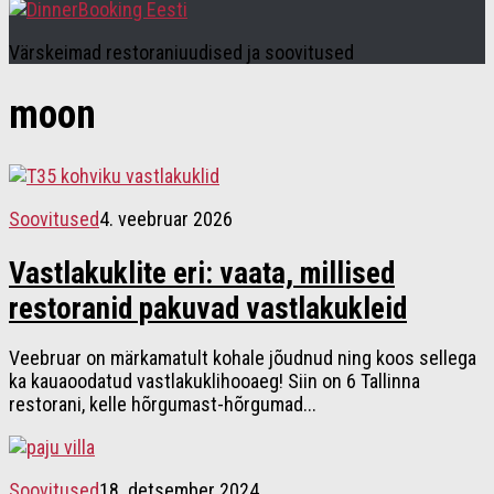
Värskeimad restoraniuudised ja soovitused
moon
Soovitused
4. veebruar 2026
Vastlakuklite eri: vaata, millised
restoranid pakuvad vastlakukleid
Veebruar on märkamatult kohale jõudnud ning koos sellega
ka kauaoodatud vastlakuklihooaeg! Siin on 6 Tallinna
restorani, kelle hõrgumast-hõrgumad...
Soovitused
18. detsember 2024