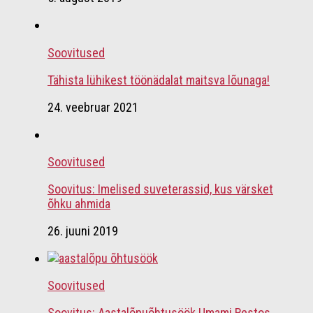
Soovitused
Tähista lühikest töönädalat maitsva lõunaga!
24. veebruar 2021
Soovitused
Soovitus: Imelised suveterassid, kus värsket
õhku ahmida
26. juuni 2019
Soovitused
Soovitus: Aastalõpuõhtusöök Umami Restos