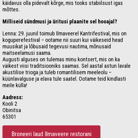
käidavus olla pidevalt kõrge, mis tooks stabiilsust igas
mõttes.
Milliseid sündmusi ja üritusi plaanite sel hooajal?
Lenna: 29. juunil toimub Ilmaveerel Kantrifestival, mis on
koguperefestival – ootame nii suuri kui väikeseid head
muusikat ja lõbusaid tegevusi nautima, mõnusaid
maitseelamusi saama.
Augusti alguses on tulemas minu kontsert, mis on ka
väikest viisi traditsiooniks saamas. Sel aastal astun lavale
akustilise trioga ja tuleb romantilisem meeleolu –
küünlavalguse ja elava tule saatel. Ootame teid kindlasti
meile külla!
Aadress:
Kooli 2
Obinitsa
65301
Broneeri laud Ilmaveere restorani