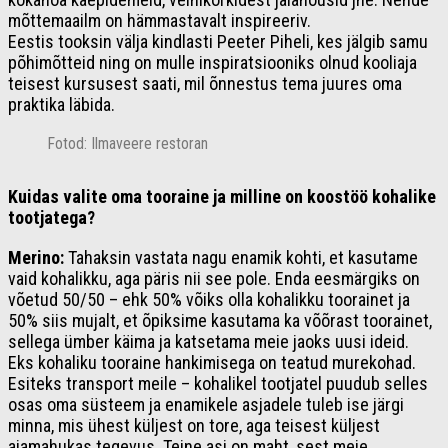
mõttemaailm on hämmastavalt inspireeriv.
Eestis tooksin välja kindlasti Peeter Piheli, kes jälgib samu
põhimõtteid ning on mulle inspiratsiooniks olnud kooliaja
teisest kursusest saati, mil õnnestus tema juures oma
praktika läbida.
Fotod: Ilmaveere restoran
Kuidas vali
te
oma tooraine ja milline on koostöö kohalike
tootjatega?
Merino:
Tahaksin vastata nagu enamik kohti, et kasutame
vaid kohalikku, aga päris nii see pole. Enda eesmärgiks on
võetud 50/50 – ehk 50% võiks olla kohalikku toorainet ja
50% siis mujalt, et õpiksime kasutama ka võõrast toorainet,
sellega ümber käima ja katsetama meie jaoks uusi ideid.
Eks kohaliku tooraine hankimisega on teatud murekohad.
Esiteks transport meile – kohalikel tootjatel puudub selles
osas oma süsteem ja enamikele asjadele tuleb ise järgi
minna, mis ühest küljest on tore, aga teisest küljest
ajamahukas tegevus. Teine asi on maht, sest meie