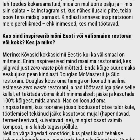
lehitsedes kokaraamatuid, mida on mul üpris palju ja – mis
siin salata – ka Instagramist, kus nähes ilusaid pilte, tekib
soov teha midagi sarnast. Kindlasti annavad inspiratsiooni
meie pereliikmed – ehk inimesed, kes meil töötavad.
Kas
sind
inspireerib mõni Eesti või välismaine restoran
või kokk? Kes ja miks?
Merino:
Kõvasid kokkasid nii Eestis kui ka välismaal on
mitmeid. Enim inspireerivad mind maailma restoranid, kes
jälgivad just
zero waste
põhimõtteid. Enda kõige suuremaks
eeskujuks pean kindlasti Douglas McMasterit ja Silo
restorani. Douglas koos oma tiimiga on loonud maailma
esimese
zero waste
restorani ja nad töötavad iga päev selle
kallal, et tekitada võimalikult minimaalselt jääke ja kasutada
100% kõigest, mida annab. Nad on loonud oma
ringsüsteemi, kus tooraine jõuab loodusest otse taldrikule,
töötlemisel tekkinud jääke kasutavad mujal (hapendavad,
fermenteerivad, kuivatavad jne), mingist osast valmib
kompost, mis läheb tagasi põllule.
Neil on väga ägedad koostööd, kus plastikust tehakse
kokanoa käepidemeid, veinikorkidest jalanõusid jne. Nende