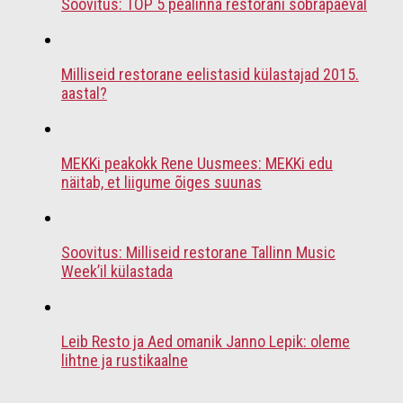
Soovitus: TOP 5 pealinna restorani sõbrapäeval
Milliseid restorane eelistasid külastajad 2015.
aastal?
MEKKi peakokk Rene Uusmees: MEKKi edu
näitab, et liigume õiges suunas
Soovitus: Milliseid restorane Tallinn Music
Week’il külastada
Leib Resto ja Aed omanik Janno Lepik: oleme
lihtne ja rustikaalne