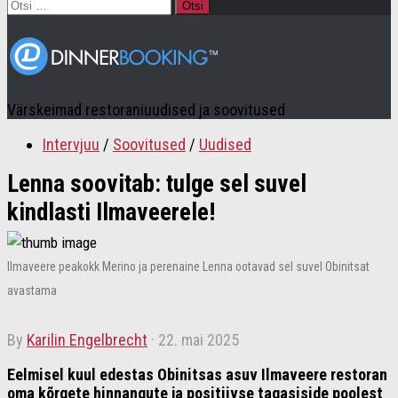
Otsi:
Värskeimad restoraniuudised ja soovitused
Intervjuu
/
Soovitused
/
Uudised
Lenna soovitab: tulge sel suvel
kindlasti Ilmaveerele!
Ilmaveere peakokk Merino ja perenaine Lenna ootavad sel suvel Obinitsat
avastama
by
Karilin Engelbrecht
·
22. mai 2025
Eelmisel kuul edestas Obinitsas asuv Ilmaveere restoran
oma kõrgete hinnangute ja positiivse tagasiside poolest