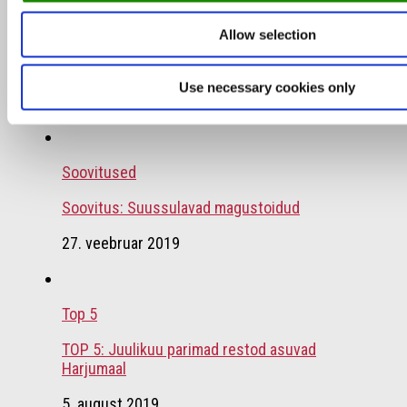
Intervjuu
/
Soovitused
Allow selection
Sügis restoran SMAK-is: intervjuu peakokaga,
värske menüü ja DinnerDays festival
Use necessary cookies only
23. september 2020
Soovitused
Soovitus: Suussulavad magustoidud
27. veebruar 2019
Top 5
TOP 5: Juulikuu parimad restod asuvad
Harjumaal
5. august 2019