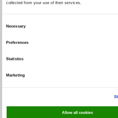
collected from your use of their services.
Consent
Necessary
Selection
Preferences
Statistics
Marketing
Soovitused
Ideid kesklinnast kaugemaks kõhukinnituseks
S
29. mai 2019
Allow all cookies