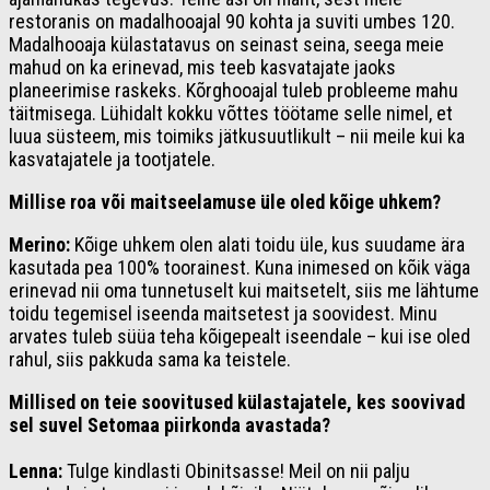
restoranis on madalhooajal 90 kohta ja suviti umbes 120.
Madalhooaja külastatavus on seinast seina, seega meie
mahud on ka erinevad, mis teeb kasvatajate jaoks
planeerimise raskeks. Kõrghooajal tuleb probleeme mahu
täitmisega. Lühidalt kokku võttes töötame selle nimel, et
luua süsteem, mis toimiks jätkusuutlikult – nii meile kui ka
kasvatajatele ja tootjatele.
Millise roa või maitseelamuse ül
e oled
kõige uhkem?
Merino:
Kõige uhkem olen alati toidu üle, kus suudame ära
kasutada pea 100% toorainest. Kuna inimesed on kõik väga
erinevad nii oma tunnetuselt kui maitsetelt, siis me lähtume
toidu tegemisel iseenda maitsetest ja soovidest. Minu
arvates tuleb süüa teha kõigepealt iseendale – kui ise oled
rahul, siis pakkuda sama ka teistele.
Millised on teie soovitused külastajatele, kes soovivad
sel suvel Setomaa piirkonda avastada?
Lenna:
Tulge kindlasti Obinitsasse! Meil on nii palju