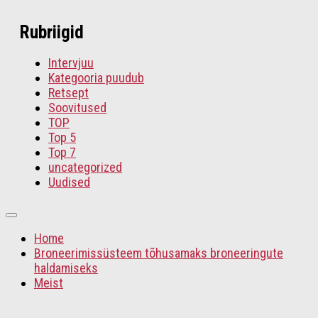
Rubriigid
Intervjuu
Kategooria puudub
Retsept
Soovitused
TOP
Top 5
Top 7
uncategorized
Uudised
Home
Broneerimissüsteem tõhusamaks broneeringute
haldamiseks
Meist