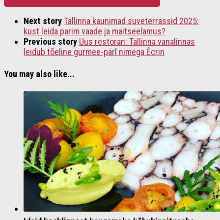
Next story
Tallinna kaunimad suveterrassid 2025:
kust leida parim vaade ja maitseelamus?
Previous story
Uus restoran: Tallinna vanalinnas
leidub tõeline gurmee-pärl nimega Écrin
You may also like...