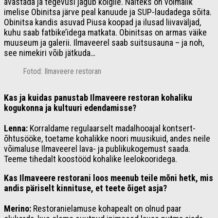
avastada ja tegevusi jagub kõigile. Näiteks on võimalik
imelise Obinitsa järve peal kanuude ja SUP-laudadega sõita.
Obinitsa kandis asuvad Piusa koopad ja ilusad liivaväljad,
kuhu saab fatbike’idega matkata. Obinitsas on armas väike
muuseum ja galerii. Ilmaveerel saab suitsusauna – ja noh,
see nimekiri võib jätkuda…
Fotod: Ilmaveere restoran
Kas ja kuidas panustab Ilmaveere restoran kohaliku
kogukonna ja kultuuri edendamisse?
Lenna:
Korraldame regulaarselt madalhooajal kontsert-
õhtusööke, toetame kohalikke noori muusikuid, andes neile
võimaluse Ilmaveerel lava- ja publikukogemust saada.
Teeme tihedalt koostööd kohalike leelokooridega.
Kas Ilmaveere restorani loos meenub teile mõni hetk, mis
andis päriselt kinnituse, et teete õiget asja?
Merino:
Restoranielamuse kohapealt on olnud paar