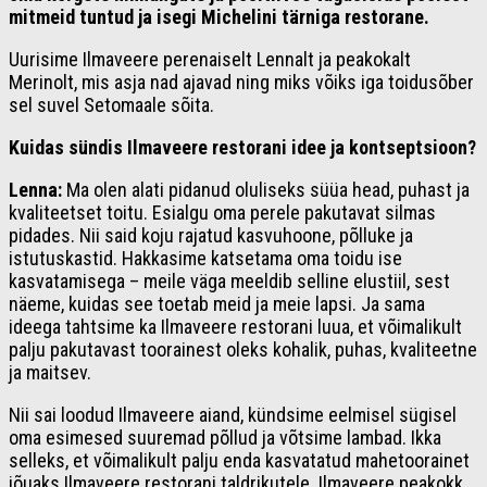
mitmeid tuntud ja isegi Michelini tärniga restorane.
Uurisime Ilmaveere perenaiselt Lennalt ja peakokalt
Merinolt, mis asja nad ajavad ning miks võiks iga toidusõber
sel suvel Setomaale sõita.
Kuidas sündis Ilmaveere restorani idee ja kontseptsioon?
Lenna:
Ma olen alati pidanud oluliseks süüa head, puhast ja
kvaliteetset toitu. Esialgu oma perele pakutavat silmas
pidades. Nii said koju rajatud kasvuhoone, põlluke ja
istutuskastid. Hakkasime katsetama oma toidu ise
kasvatamisega – meile väga meeldib selline elustiil, sest
näeme, kuidas see toetab meid ja meie lapsi. Ja sama
ideega tahtsime ka Ilmaveere restorani luua, et võimalikult
palju pakutavast toorainest oleks kohalik, puhas, kvaliteetne
ja maitsev.
Nii sai loodud Ilmaveere aiand, kündsime eelmisel sügisel
oma esimesed suuremad põllud ja võtsime lambad. Ikka
selleks, et võimalikult palju enda kasvatatud mahetoorainet
jõuaks Ilmaveere restorani taldrikutele. Ilmaveere peakokk