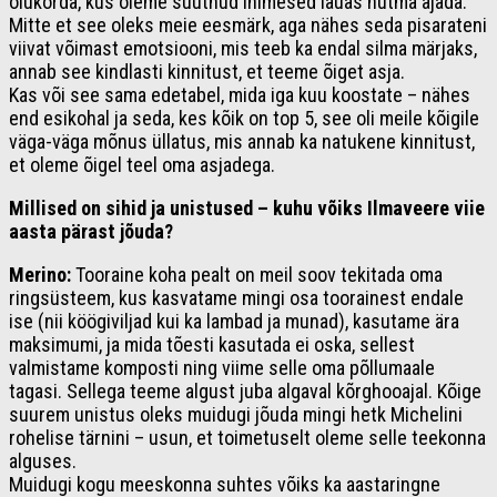
olukorda, kus oleme suutnud inimesed lauas nutma ajada.
Mitte et see oleks meie eesmärk, aga nähes seda pisarateni
viivat võimast emotsiooni, mis teeb ka endal silma märjaks,
annab see kindlasti kinnitust, et teeme õiget asja.
Kas või see sama edetabel, mida iga kuu koostate – nähes
end esikohal ja seda, kes kõik on top 5, see oli meile kõigile
väga-väga mõnus üllatus, mis annab ka natukene kinnitust,
et oleme õigel teel oma asjadega.
Millised on sihid ja unistused – kuhu võiks Ilmaveere viie
aasta pärast jõuda?
Merino:
Tooraine koha pealt on meil soov tekitada oma
ringsüsteem, kus kasvatame mingi osa toorainest endale
ise (nii köögiviljad kui ka lambad ja munad), kasutame ära
maksimumi, ja mida tõesti kasutada ei oska, sellest
valmistame komposti ning viime selle oma põllumaale
tagasi. Sellega teeme algust juba algaval kõrghooajal. Kõige
suurem unistus oleks muidugi jõuda mingi hetk Michelini
rohelise tärnini – usun, et toimetuselt oleme selle teekonna
alguses.
Muidugi kogu meeskonna suhtes võiks ka aastaringne