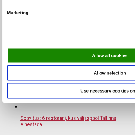
restot Tallinnas
Marketing
Naudi linna parimaid vaateid nendel
katuseterrassidel
Allow all cookies
Poolaasta TOP 10: Need restoranid osutusid
külastajate lemmikuteks
Allow selection
Bib Gourmand: 8 sõbraliku hinnaga tipprestorani
Use necessary cookies on
Tallinnas
Soovitus: 6 restorani, kus väljaspool Tallinna
einestada