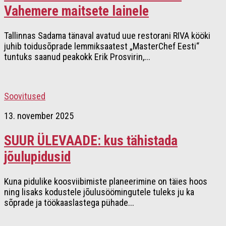
Vahemere maitsete lainele
Tallinnas Sadama tänaval avatud uue restorani RIVA kööki
juhib toidusõprade lemmiksaatest „MasterChef Eesti“
tuntuks saanud peakokk Erik Prosvirin,...
Soovitused
13. november 2025
SUUR ÜLEVAADE: kus tähistada
jõulupidusid
Kuna pidulike koosviibimiste planeerimine on täies hoos
ning lisaks kodustele jõulusöömingutele tuleks ju ka
sõprade ja töökaaslastega pühade...