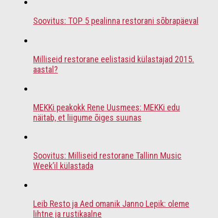
Soovitus: TOP 5 pealinna restorani sõbrapäeval
Milliseid restorane eelistasid külastajad 2015.
aastal?
MEKKi peakokk Rene Uusmees: MEKKi edu
näitab, et liigume õiges suunas
Soovitus: Milliseid restorane Tallinn Music
Week’il külastada
Leib Resto ja Aed omanik Janno Lepik: oleme
lihtne ja rustikaalne