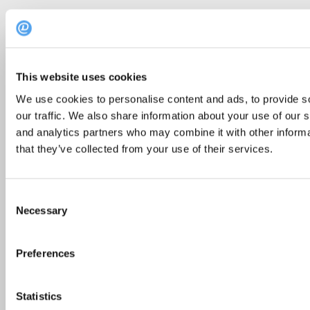
TOP 10: neid restorane hinnati augustis kõige
kõrgemalt
5. september 2025
This website uses cookies
We use cookies to personalise content and ads, to provide s
Top 5
our traffic. We also share information about your use of our s
and analytics partners who may combine it with other informa
2017. aasta esimese poole populaarseimad
that they’ve collected from your use of their services.
Tallinna restoranid
27. juuli 2017
Consent
Necessary
Selection
Popular Posts
Recent Posts
Preferences
Statistics
920 000 külastust: Siin on 10 populaarseimat