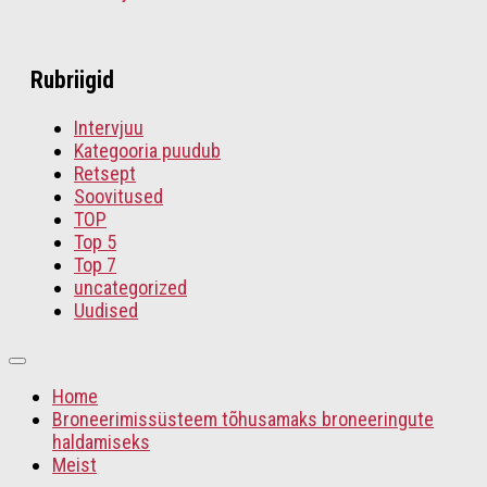
Rubriigid
Intervjuu
Kategooria puudub
Retsept
Soovitused
TOP
Top 5
Top 7
uncategorized
Uudised
Home
Broneerimissüsteem tõhusamaks broneeringute
haldamiseks
Meist