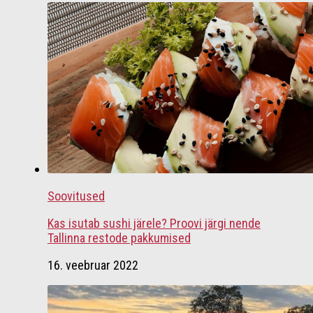
Soovitused
Kas isutab sushi järele? Proovi järgi nende
Tallinna restode pakkumised
16. veebruar 2022