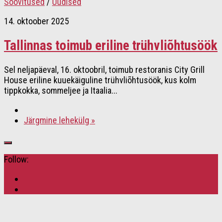
Soovitused
/
Uudised
14. oktoober 2025
Tallinnas toimub eriline trühvliõhtusöök
Sel neljapäeval, 16. oktoobril, toimub restoranis City Grill
House eriline kuuekäiguline trühvliõhtusöök, kus kolm
tippkokka, sommeljee ja Itaalia...
Järgmine lehekülg »
Follow: