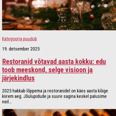
Kategooria puudub
19. detsember 2025
Restoranid võtavad aasta kokku: edu
toob meeskond, selge visioon ja
järjekindlus
2025 hakkab lõppema ja restoranidel on käes aasta kõige
kiirem aeg. Jõulupidude ja suure sagina keskel palusime
neil...