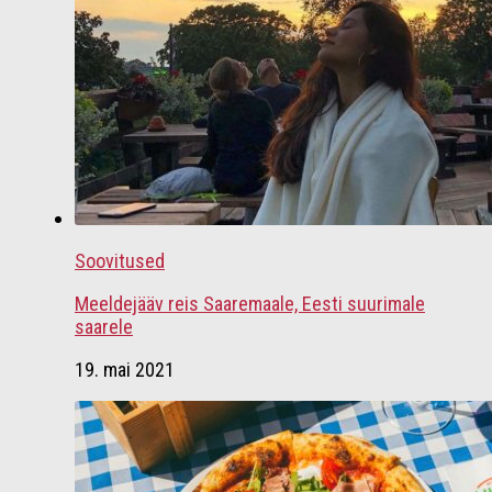
Soovitused
Meeldejääv reis Saaremaale, Eesti suurimale
saarele
19. mai 2021