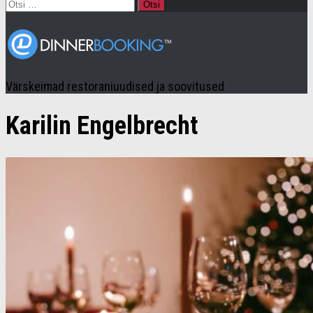
Otsi:
Värskeimad restoraniuudised ja soovitused
Karilin Engelbrecht