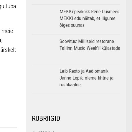
ogu tuba
MEKKi peakokk Rene Uusmees:
MEKKi edu näitab, et liigume
õiges suunas
a meie
nu
Soovitus: Milliseid restorane
Tallinn Music Week’il külastada
ärskelt
Leib Resto ja Aed omanik
Janno Lepik: oleme lihtne ja
rustikaalne
RUBRIIGID