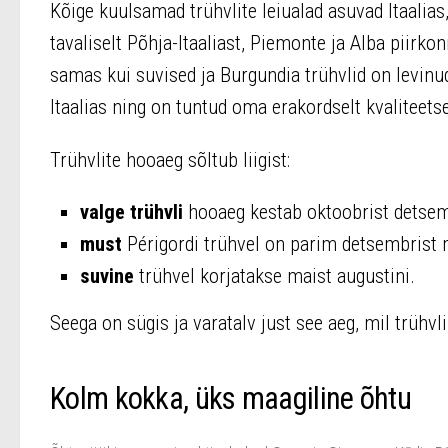
Kõige kuulsamad trühvlite leiualad asuvad Itaalias
tavaliselt Põhja-Itaaliast, Piemonte ja Alba piirk
samas kui suvised ja Burgundia trühvlid on levinu
Itaalias ning on tuntud oma erakordselt kvaliteetse
Trühvlite hooaeg sõltub liigist:
valge trühvli
hooaeg kestab oktoobrist detsem
must
Périgordi trühvel on parim detsembrist m
suvine
trühvel korjatakse maist augustini.
Seega on sügis ja varatalv just see aeg, mil trühv
Kolm kokka, üks maagiline õhtu