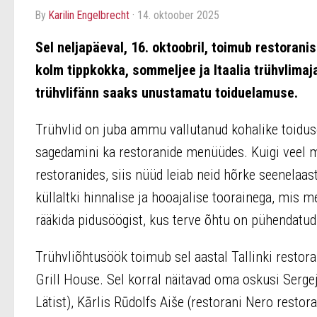
by
Karilin Engelbrecht
·
14. oktoober 2025
Sel neljapäeval, 16. oktoobril, toimub restoranis
kolm tippkokka, sommeljee ja Itaalia trühvlima
trühvlifänn saaks unustamatu toiduelamuse.
Trühvlid on juba ammu vallutanud kohalike toidu
sagedamini ka restoranide menüüdes. Kuigi veel m
restoranides, siis nüüd leiab neid hõrke seenelaast
küllaltki hinnalise ja hooajalise toorainega, mis 
rääkida pidusöögist, kus terve õhtu on pühendatud 
Trühvliõhtusöök toimub sel aastal Tallinki restor
Grill House. Sel korral näitavad oma oskusi Serge
Lätist), Kārlis Rūdolfs Aiše (restorani Nero restor