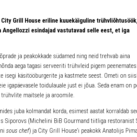
 City Grill House eriline kuuekäiguline trühvliõhtusöök
ja
Angellozzi
esindajad vastutavad selle eest, et iga
sõprade ja peakokkade südamed ning neid trehvab aina
õnda aega tagasi serveeriti trühvleid pigem peenemates
e isegi käsitööburgerite ja kastmete seest. Ometi on siis
meie igapäevasele toidulauale just ei jõua. Seda enam on 
trühvlite maitsele ja aroomile.
anides juba kolmandat korda, esimest aastat korraldab se
js Siporovs (Michelini BiB Gourmand tiitliga restoranist
ani
sous chef
) ja City Grill House’i peakokk Anatolijs Pim