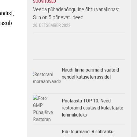
SOOVITUSED
Veeda pühadehõnguline õhtu vanalinnas:
ndist,
Siin on 5 põnevat ideed
 asub
20. DETSEMBER 2022
Naudi linna parimaid vaateid
nendel katuseterrassidel
Poolaasta TOP 10: Need
restoranid osutusid külastajate
lemmikuteks
Bib Gourmand: 8 sõbraliku