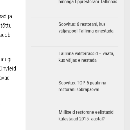
hinnaga tipprestorani Tallinnas
ad ja
Soovitus: 6 restorani, kus
tõttu
väljaspool Tallinna einestada
 seob
Tallinna väliterrassid – vaata,
idugi
kus väljas einestada
rühvleid
davad
Soovitus: TOP 5 pealinna
restorani sõbrapäeval
.
Milliseid restorane eelistasid
külastajad 2015. aastal?