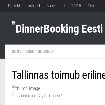
Pealeht
Uudised
Soovitused
TOP 5
Meist
SOOVITUSED
/
UUDISED
Tallinnas toimub erilin
Trühvliõhtusöök City Grill House'is