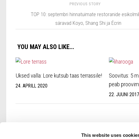
PREVIOUS STORY
TOP 10: septembri hinnatuimate restoranide esikolm
säravad Koyo, Shang Shi ja Écrin
YOU MAY ALSO LIKE...
Uksed valla: Lore kutsub taas terrassile!
Soovitus: 5 m
peab proovim
24. APRILL 2020
22. JUUNI 201
This website uses cookie