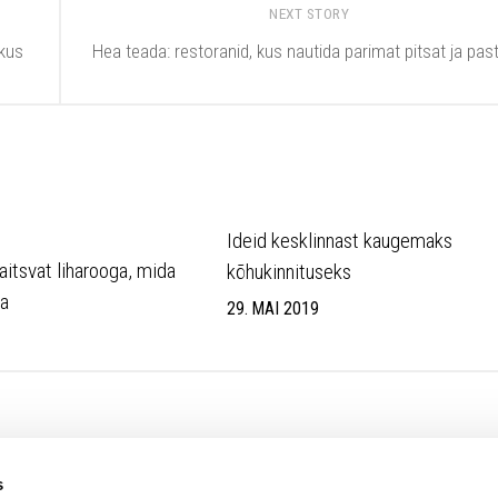
NEXT STORY
ikus
Hea teada: restoranid, kus nautida parimat pitsat ja pas
Ideid kesklinnast kaugemaks
aitsvat liharooga, mida
kõhukinnituseks
a
29. MAI 2019
7
s