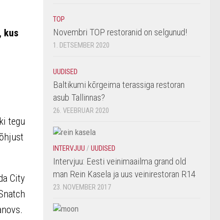
TOP
Novembri TOP restoranid on selgunud!
, kus
1. DETSEMBER 2020
UUDISED
Baltikumi kõrgeima terassiga restoran
asub Tallinnas?
26. VEEBRUAR 2020
ki tegu
põhjust
INTERVJUU
/
UUDISED
Intervjuu: Eesti veinimaailma grand old
man Rein Kasela ja uus veinirestoran R14
da City
23. NOVEMBER 2017
 Snatch
anovs.