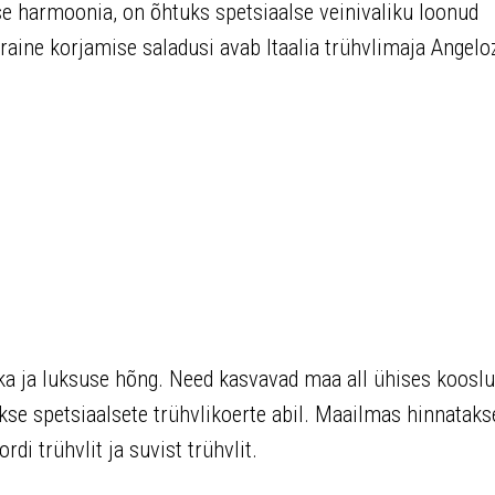
lse harmoonia, on õhtuks spetsiaalse veinivaliku loonud
aine korjamise saladusi avab Itaalia trühvlimaja Angelo
ika ja luksuse hõng. Need kasvavad maa all ühises koosl
kse spetsiaalsete trühvlikoerte abil. Maailmas hinnatak
rdi trühvlit ja suvist trühvlit.