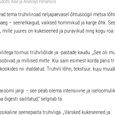
ūdolfs Aiše ja Anatolijs Pimanovs
d tema trühvliroad neljapäevasel õhtusöögil metsa lõhn
aaeg – seenelkäigud, vaiksed hommikud ja karge õhk. See
, mille juures on kukeseened ja puravikud ning kogu roa
itega toimus trühvliõlide ja -pastade kaudu. „See oli mu
sobivad ja millised mitte. Kui sain esimest korda päris t
köökides nii ihaldatud. Trühvli lõhn, tekstuur, kuju muu
 aroomi järgi – see peab olema intensiivne ja iseloomulik
õigesti säilitatud,“ selgitab ta.
sikaline seenepasta trühvliga. „Värsked kukeseened ja