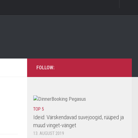
FOLLOW:
TOP 5
Ideid: Värskendavad suvejoogid, rüüped ja
muud vinget-vänget
13. AUGUST 2019