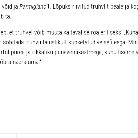
t võid ja
Parmigiano
’t. Lõpuks riivitud trühvlit peale ja k
b ta.
eb, et trühvel võib muuta ka tavalise roa eriliseks. „Kun
 sobitada trühvli täiuslikult küpsetatud veisefileega. Mi
ulipüree ja rikkaliku punaveinikastmega, kuhu lisame v
usõbra naeratama.“
.