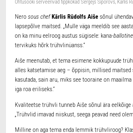
Õhtusööki serveerivad tippkokad Sergejs Siporovs, Kārlis R
Nero
sous chef
Kārlis Rūdolfs Aiše
sõnul ühendava
lapsepõlve maitsed. „Mulle väga meeldib see aast
on ka minu eelroog austus sügisele: kana-
ballotine
tervikuks hõrk trühvlinüanss.“
Aiše meenutab, et tema esimene kokkupuude trühvl
alles katsetamise aeg – õppisin, millised maitsed 
kasutada, sain aru, miks see tooraine on maailma 
iga roa eriliseks.“
Kvaliteetse trühvli tunneb Aiše sõnul ära eelkõige
„Trühvlid imavad niiskust, seega peavad need olema 
Milline on aga tema enda lemmik trühvliroog? Klas