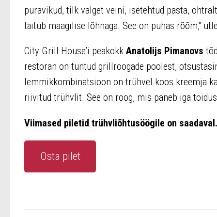
puravikud, tilk valget veini, isetehtud pasta, ohtral
täitub maagilise lõhnaga. See on puhas rõõm,“ ütle
City Grill House’i peakokk
Anatolijs Pimanovs
tõd
restoran on tuntud grillroogade poolest, otsustasin
lemmikkombinatsioon on trühvel koos kreemja kart
riivitud trühvlit. See on roog, mis paneb iga toid
Viimased piletid trühvliõhtusöögile on saadaval
Osta pilet