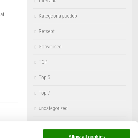
Intervjuu
tat
Kategooria puudub
Retsept
Soovitused
TOP
Top 5
Top 7
uncategorized
Uudised
Allow all cookies