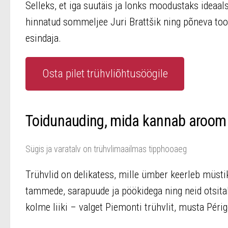
Selleks, et iga suutäis ja lonks moodustaks ideaa
hinnatud sommeljee Juri Brattšik ning põneva toor
esindaja.
Osta pilet trühvliõhtusöögile
Toidunauding, mida kannab aroom
Sügis ja varatalv on trühvlimaailmas tipphooaeg
Trühvlid on delikatess, mille ümber keerleb müst
tammede, sarapuude ja pöökidega ning neid otsita
kolme liiki – valget Piemonti trühvlit, musta Périgo