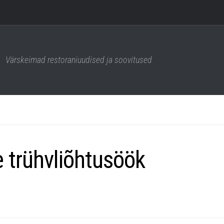
Värskeimad restoraniuudised ja soovitused
e trühvliõhtusöök