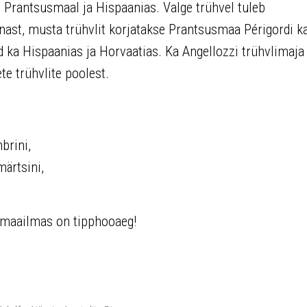
, Prantsusmaal ja Hispaanias. Valge trühvel tuleb
onnast, musta trühvlit korjatakse Prantsusmaa Périgordi ka
d ka Hispaanias ja Horvaatias. Ka Angellozzi trühvlimaja
te trühvlite poolest.
brini,
ärtsini,
limaailmas on tipphooaeg!