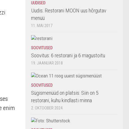
UUDISED
Uudis: Restorani MOON uus hõrgutav
zzi
menüü
11. MAI 2017
SOOVITUSED
Soovitus: 6 restorani ja 6 magustoitu
19. JAANUAR 2018
SOOVITUSED
Sügismenüüd on platsis: Siin on 5
uses
restorani, kuhu kindlasti minna
se enim
2. OKTOOBER 2024