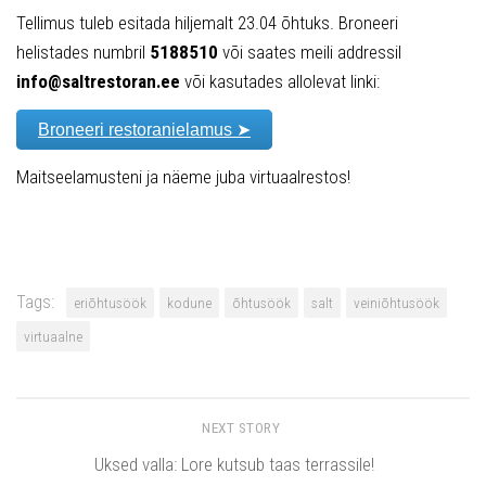
Tellimus tuleb esitada hiljemalt 23.04 õhtuks. Broneeri
helistades numbril
5188510
või saates meili addressil
info@saltrestoran.ee
või kasutades allolevat linki:
Broneeri restoranielamus ➤
Maitseelamusteni ja näeme juba virtuaalrestos!
Tags:
eriõhtusöök
kodune
õhtusöök
salt
veiniõhtusöök
virtuaalne
NEXT STORY
Uksed valla: Lore kutsub taas terrassile!