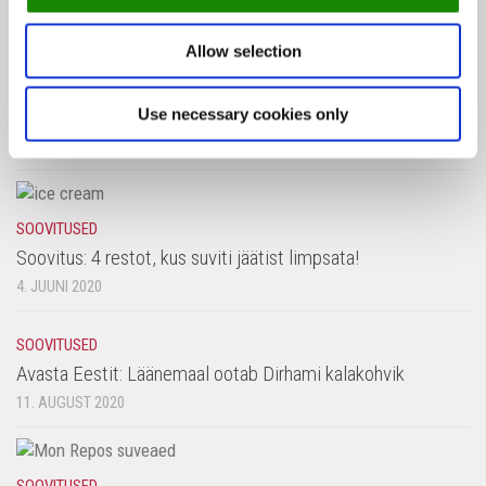
13. NOVEMBER 2019
Allow selection
INTERVJUU
/
SOOVITUSED
Balti jaama südames avas uksed Karjase Saia tegijate uus
restoran
Use necessary cookies only
15. SEPTEMBER 2025
SOOVITUSED
Soovitus: 4 restot, kus suviti jäätist limpsata!
4. JUUNI 2020
SOOVITUSED
Avasta Eestit: Läänemaal ootab Dirhami kalakohvik
11. AUGUST 2020
SOOVITUSED