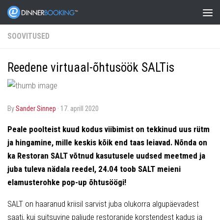
SOOVITUSED
Reedene virtuaal-õhtusöök SALTis
by
Sander Sinnep
·
17. aprill 2020
Peale poolteist kuud kodus viibimist on tekkinud uus rütm
ja hingamine, mille keskis kõik end taas leiavad. Nõnda on
ka Restoran SALT võtnud kasutusele uudsed meetmed ja
juba tuleva nädala reedel, 24.04 toob SALT meieni
elamusterohke pop-up õhtusöögi!
SALT on haaranud kriisil sarvist juba olukorra algupäevadest
saati, kui suitsuvine paljude restoranide korstendest kadus ja