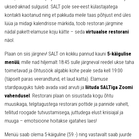
uksed-aknad sulgusid. SALT pole see-eest külastajatega
kontakti kaotanud ning et pakkuda meile taas põhjust end üles
lüüa ja midagi kalendrisse märkida, toob restoran järgmine
nädal pakett-elamuse koju kätte – seda
virtuaalse restorani
näol.
Plaan on siis järgnev! SALT on kokku pannud kauni
5-käigulise
menüü
, mille nad hiljemalt 18:45 sulle järgneval reedel ukse taha
toimetavad ja õhtusöök algabki kohe peale seda kell 19:00
(täpselt paras veerandtund, et laud katta). Elamuse
stardipauguks tuleb avada vaid arvuti ja
liituda SALTiga Zoomi
vahendusel
. Restorani plaan on sisustada kogu õhtu
muusikaga, telgitagustega restorani pottide ja pannide vahelt,
tellitud roogade tutvustamisega, juttudega elust kriisiajal ja
muuga – emotsioone hoitakse igatahes laes!
Menüü saab olema 5-käiguline (59.-) ning vastavalt saab juurde