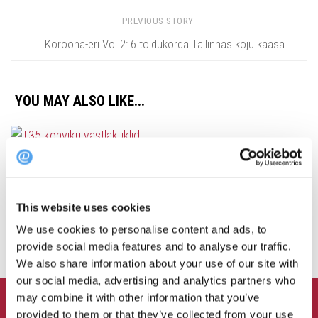
PREVIOUS STORY
Koroona-eri Vol.2: 6 toidukorda Tallinnas koju kaasa
YOU MAY ALSO LIKE...
Soovitus: 5 restorani, kus
koolialgust tähistada
Vastlakuklite eri: vaata,
millised restoranid pakuvad
24. AUGUST 2017
vastlakukleid
This website uses cookies
4. VEEBRUAR 2026
We use cookies to personalise content and ads, to
provide social media features and to analyse our traffic.
We also share information about your use of our site with
our social media, advertising and analytics partners who
may combine it with other information that you’ve
FOLLOW:
provided to them or that they’ve collected from your use