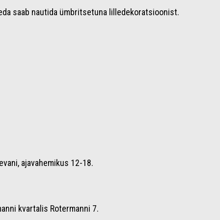
eda saab nautida ümbritsetuna lilledekoratsioonist.
äevani, ajavahemikus 12-18.
manni kvartalis Rotermanni 7.