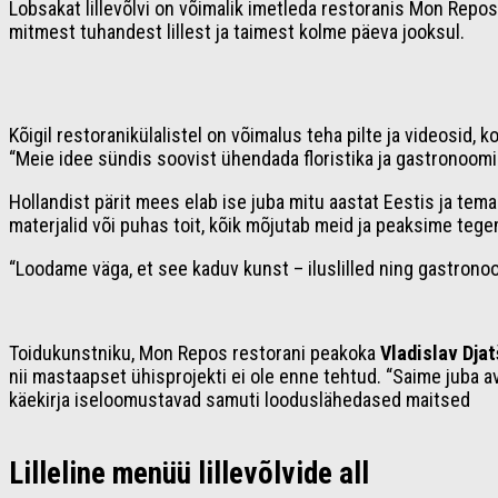
Lobsakat lillevõlvi on võimalik imetleda restoranis Mon Repos
mitmest tuhandest lillest ja taimest kolme päeva jooksul.
Kõigil restoranikülalistel on võimalus teha pilte ja videosid, 
“Meie idee sündis soovist ühendada floristika ja gastronoomi
Hollandist pärit mees elab ise juba mitu aastat Eestis ja te
materjalid või puhas toit, kõik mõjutab meid ja peaksime teg
“Loodame väga, et see kaduv kunst – iluslilled ning gastronoom
Toidukunstniku, Mon Repos restorani peakoka
Vladislav Dja
nii mastaapset ühisprojekti ei ole enne tehtud. “Saime juba a
käekirja iseloomustavad samuti looduslähedased maitsed
Lilleline menüü lillevõlvide all