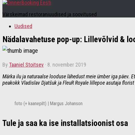
Värskeimad restoraniuudised ja soovitused
Uudised
Nädalavahetuse pop-up: Lillevõlvid & l
by
Taaniel Stoitsev
·
8. november 2019
Märka ilu ja naturaalse looduse lähedust meie ümber iga päev. E
peakokk Vladislav Djatšuk ja FleuR Royale lillepoe asutaja flor
foto (+ kaanepilt) | Margus Johanson
Tule ja saa ka ise installatsioonist osa