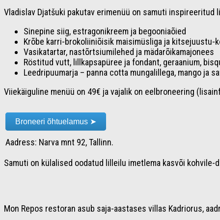
Vladislav Djatšuki pakutav erimenüü on samuti inspireeritud 
Sinepine siig, estragonikreem ja begooniaõied
Krõbe karri-brokoliiniõisik maisimüsliga ja kitsejuustu-
Vasikatartar, nastõrtsiumilehed ja mädarõikamajonees
Röstitud vutt, lillkapsapüree ja fondant, geraanium, bis
Leedripuumarja – panna cotta mungalillega, mango ja saf
Viiekäiguline menüü on 49€ ja vajalik on eelbroneering (lisai
Broneeri õhtuelamus ➤
Aadress: Narva mnt 92, Tallinn.
Samuti on külalised oodatud lilleilu imetlema kasvõi kohvile
Mon Repos restoran asub saja-aastases villas Kadriorus, aadr