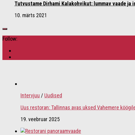
Tutvustame Dirhami Kalakohvikut: lummav vaade ja i
10. märts 2021
Follow:
Intervjuu
/
Uudised
Uus restoran: Tallinnas avas uksed Vahemere köögil
19. veebruar 2025