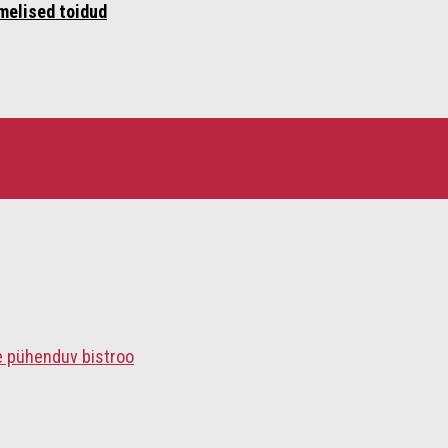
melised toidud
e pühenduv bistroo