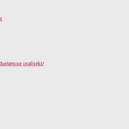
is
iduelamuse osaliseks!