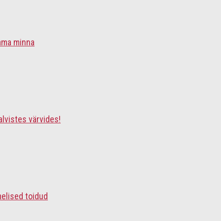
ama minna
alvistes värvides!
melised toidud