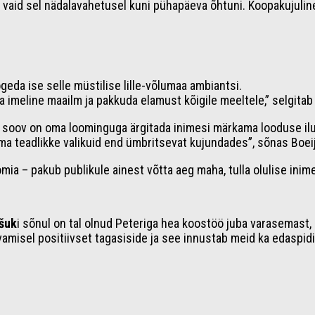
 vaid sel nädalavahetusel kuni pühapäeva õhtuni. Koopakujuline
kogeda ise selle müstilise lille-võlumaa ambiantsi.
a imeline maailm ja pakkuda elamust kõigile meeltele,” selgit
ma soov on oma loominguga ärgitada inimesi märkama looduse il
ema teadlikke valikuid end ümbritsevat kujundades”, sõnas Boei
ia – pakub publikule ainest võtta aeg maha, tulla olulise inime
tšuk
i sõnul on tal olnud Peteriga hea koostöö juba varasemast,
vamisel positiivset tagasiside ja see innustab meid ka edaspidi