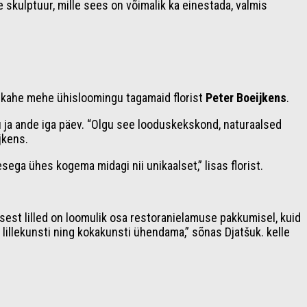
 skulptuur, mille sees on võimalik ka einestada, valmis
ab kahe mehe ühisloomingu tagamaid florist
Peter Boeijkens
.
u ja ande iga päev. “Olgu see looduskekskond, naturaalsed
jkens.
sega ühes kogema midagi nii unikaalset,” lisas florist.
 sest lilled on loomulik osa restoranielamuse pakkumisel, kuid
 lillekunsti ning kokakunsti ühendama,” sõnas Djatšuk. kelle