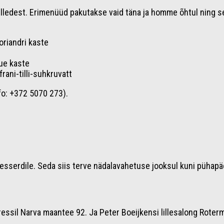
lilledest. Erimenüüd pakutakse vaid täna ja homme õhtul ning s
koriandri kaste
que kaste
rani-tilli-suhkruvatt
nfo: +372 5070 273).
-desserdile. Seda siis terve nädalavahetuse jooksul kuni pühap
essil Narva maantee 92. Ja Peter Boeijkensi lillesalong Roter