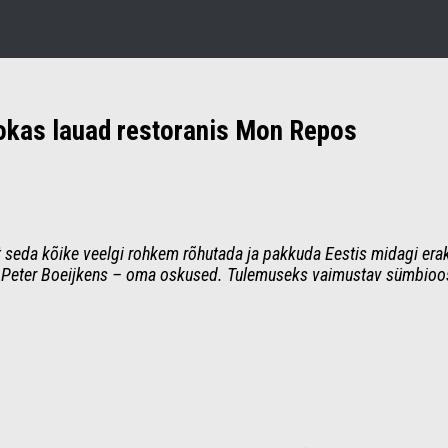
ookas lauad restoranis Mon Repos
t seda kõike veelgi rohkem rõhutada ja pakkuda Eestis midagi erak
ist Peter Boeijkens – oma oskused. Tulemuseks vaimustav sümbioos 