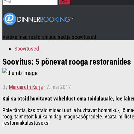
Otsi:
Värskeimad restoraniuudised ja soovitused
Soovitused
Soovitus: 5 põnevat rooga restoranides
by
Margareth Karja
·
7. mai 2017
Kui sa otsid huvitavat vaheldust oma toidulauale, loe lähe
Pole tähtis, kas otsid midagi uut ja huvitavat hommiku-, lõuna
roog, taimetoit kui ka midagi magusasõpradele. Vaata, millis
restoranikülastuseks!