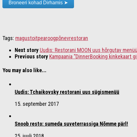
Broneeri kohad Dirhamis ➤
Tags:
magustoit
pearoog
põnev
restoran
Next story
Uudis: Restorani MOON uus hõrgutav menü
Previous story
Kampaania “DinnerBooking kinkekaart g
You may also like...
Uudis: Tchaikovsky restorani uus sügismenüü
15. september 2017
Snoob resto: sumeda suveterrassiga Nõmme pärl!
25. juuli 2018