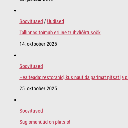
Soovitused
/
Uudised
Tallinnas toimub eriline trühvliõhtusöök
14. oktoober 2025
Soovitused
Hea teada: restoranid, kus nautida parimat pitsat ja p
25. oktoober 2025
Soovitused
Sügismenüüd on platsis!