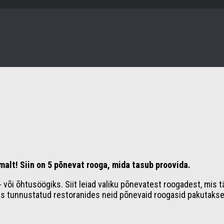
malt! Siin on 5 põnevat rooga, mida tasub proovida.
- või õhtusöögiks. Siit leiad valiku põnevatest roogadest, mis t
tes tunnustatud restoranides neid põnevaid roogasid pakutakse