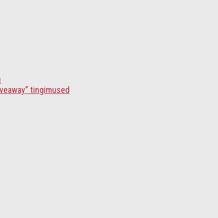
ü
iveaway” tingimused