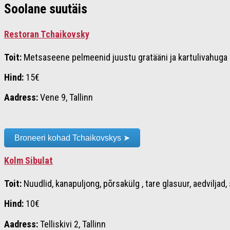
Soolane suutäis
Restoran Tchaikovsky
Toit:
Metsaseene pelmeenid juustu gratääni ja kartulivahuga
Hind:
15€
Aadress:
Vene 9, Tallinn
Broneeri kohad Tchaikovskys ➤
Kolm Sibulat
Toit:
Nuudlid, kanapuljong, põrsakülg , tare glasuur, aedviljad
Hind:
10€
Aadress:
Telliskivi 2, Tallinn