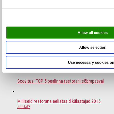
Bib Gourmand: 8 sõbraliku hinnaga tipprestorani
Tallinnas
Soovitus: 6 restorani, kus väljaspool Tallinna
Allow all cookies
einestada
Allow selection
Tallinna väliterrassid – vaata, kus väljas
einestada
Use necessary cookies on
Soovitus: TOP 5 pealinna restorani sõbrapäeval
Milliseid restorane eelistasid külastajad 2015.
aastal?