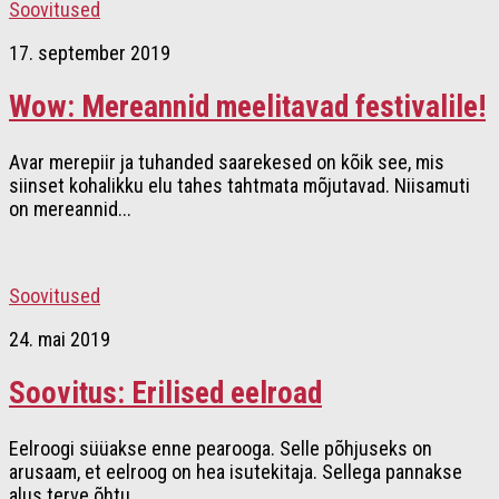
Soovitused
17. september 2019
Wow: Mereannid meelitavad festivalile!
Avar merepiir ja tuhanded saarekesed on kõik see, mis
siinset kohalikku elu tahes tahtmata mõjutavad. Niisamuti
on mereannid...
Soovitused
24. mai 2019
Soovitus: Erilised eelroad
Eelroogi süüakse enne pearooga. Selle põhjuseks on
arusaam, et eelroog on hea isutekitaja. Sellega pannakse
alus terve õhtu...