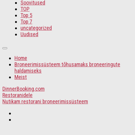
Soovitused
TOP
Top 5
Top 7
uncategorized
Uudised
Home
Broneerimissüsteem tõhusamaks broneeringute
haldamiseks
Meist
DinnerBooking.com
Restoranidele
Nutikam restorani broneerimissüsteem