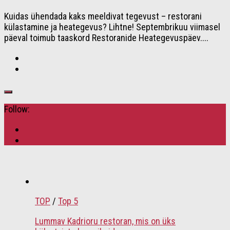
Kuidas ühendada kaks meeldivat tegevust – restorani
külastamine ja heategevus? Lihtne! Septembrikuu viimasel
päeval toimub taaskord Restoranide Heategevuspäev....
Follow:
TOP
/
Top 5
Lummav Kadrioru restoran, mis on üks