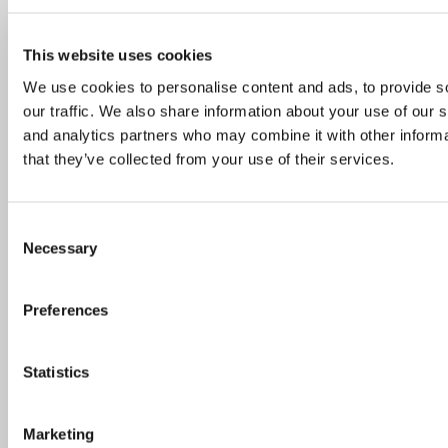
Top 5
/
Uudised
2016. aasta populaarseimad Tallinna restoranid
This website uses cookies
We use cookies to personalise content and ads, to provide s
12. jaanuar 2017
our traffic. We also share information about your use of our s
and analytics partners who may combine it with other informa
that they’ve collected from your use of their services.
Popular Posts
Recent Posts
Consent
Necessary
Selection
Naudi linna parimaid vaateid nendel
katuseterrassidel
Preferences
Poolaasta TOP 10: Need restoranid osutusid
Statistics
külastajate lemmikuteks
Marketing