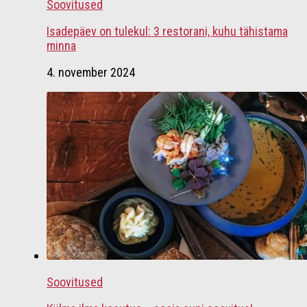
Soovitused
Isadepäev on tulekul: 3 restorani, kuhu tähistama
minna
4. november 2024
Soovitused