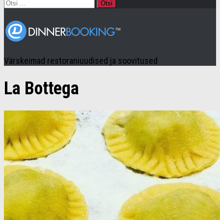
Otsi:
Värskeimad restoraniuudised ja soovitused
La Bottega