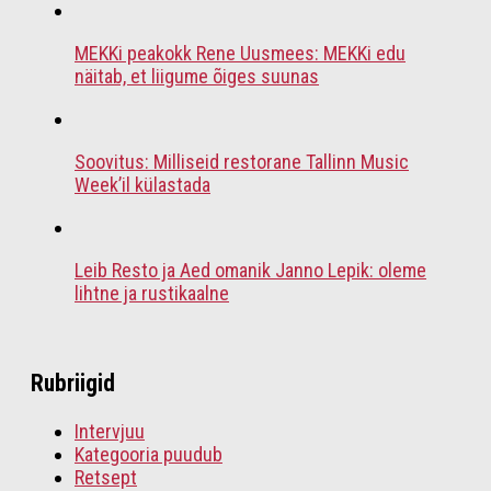
MEKKi peakokk Rene Uusmees: MEKKi edu
näitab, et liigume õiges suunas
Soovitus: Milliseid restorane Tallinn Music
Week’il külastada
Leib Resto ja Aed omanik Janno Lepik: oleme
lihtne ja rustikaalne
Rubriigid
Intervjuu
Kategooria puudub
Retsept