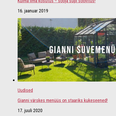
Külma ilma kosutus – sooja supi soovitus!
16. jaanuar 2019
Uudised
Gianni värskes menüüs on staariks kukeseened!
17. juuli 2020