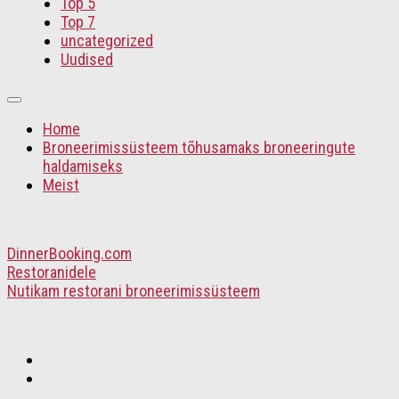
Top 5
Top 7
uncategorized
Uudised
Home
Broneerimissüsteem tõhusamaks broneeringute
haldamiseks
Meist
DinnerBooking.com
Restoranidele
Nutikam restorani broneerimissüsteem