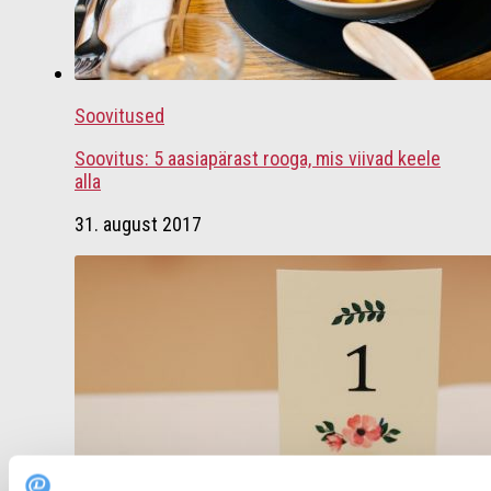
Soovitused
Soovitus: 5 aasiapärast rooga, mis viivad keele
alla
31. august 2017