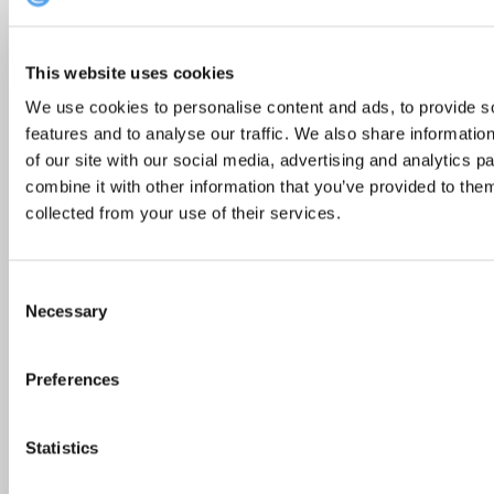
Soovitused
This website uses cookies
We use cookies to personalise content and ads, to provide s
Liigaasta – mida teha ühe liigse päevaga?
features and to analyse our traffic. We also share informatio
28. veebruar 2020
of our site with our social media, advertising and analytics 
combine it with other information that you’ve provided to them
collected from your use of their services.
Consent
Necessary
Selection
Preferences
Statistics
Intervjuu