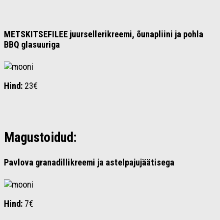
METSKITSEFILEE juursellerikreemi, õunapliini ja pohla
BBQ glasuuriga
Hind:
23€
Magustoidud:
Pavlova granadillikreemi ja astelpajujäätisega
Hind:
7€