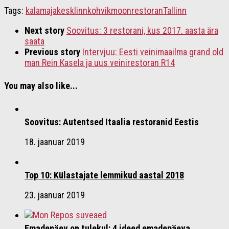
Tags:
kalamaja
kesklinn
kohvik
moon
restoran
Tallinn
Next story
Soovitus: 3 restorani, kus 2017. aasta ära
saata
Previous story
Intervjuu: Eesti veinimaailma grand old
man Rein Kasela ja uus veinirestoran R14
You may also like...
Soovitus: Autentsed Itaalia restoranid Eestis
18. jaanuar 2019
Top 10: Külastajate lemmikud aastal 2018
23. jaanuar 2019
Emadepäev on tulekul: 4 ideed emadepäeva