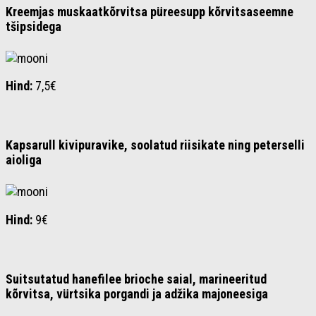
Kreemjas muskaatkõrvitsa püreesupp kõrvitsaseemne
tšipsidega
Hind:
7,5€
Kapsarull kivipuravike, soolatud riisikate ning peterselli
aioliga
Hind:
9€
Suitsutatud hanefilee brioche saial, marineeritud
kõrvitsa, vürtsika porgandi ja adžika majoneesiga