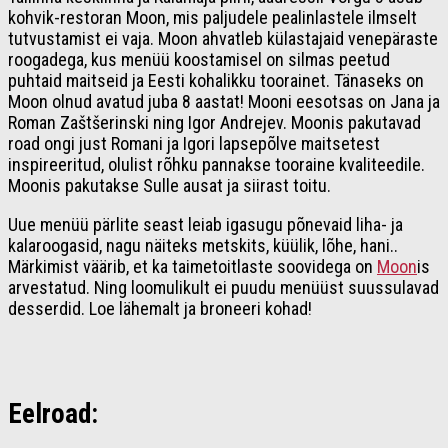
kohvik-restoran Moon, mis paljudele pealinlastele ilmselt
tutvustamist ei vaja. Moon ahvatleb külastajaid venepäraste
roogadega, kus menüü koostamisel on silmas peetud
puhtaid maitseid ja Eesti kohalikku toorainet. Tänaseks on
Moon olnud avatud juba 8 aastat! Mooni eesotsas on Jana ja
Roman Zaštšerinski ning Igor Andrejev. Moonis pakutavad
road ongi just Romani ja Igori lapsepõlve maitsetest
inspireeritud, olulist rõhku pannakse tooraine kvaliteedile.
Moonis pakutakse Sulle ausat ja siirast toitu.
Uue menüü pärlite seast leiab igasugu põnevaid liha- ja
kalaroogasid, nagu näiteks metskits, küülik, lõhe, hani..
Märkimist väärib, et ka taimetoitlaste soovidega on
Moon
is
arvestatud. Ning loomulikult ei puudu menüüst suussulavad
desserdid. Loe lähemalt ja broneeri kohad!
Eelroad: