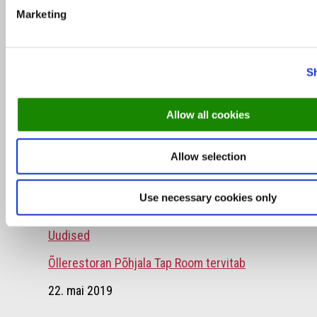
Marketing
Intervjuu: Uuenenud restoran MO Saaremaal
30. juuni 2017
S
Top 5
Allow all cookies
Top 5: Nendesse restodesse on viimase kuu
jooksul enim laudu broneeritud!
Allow selection
21. mai 2021
Use necessary cookies only
Uudised
Õllerestoran Põhjala Tap Room tervitab
22. mai 2019