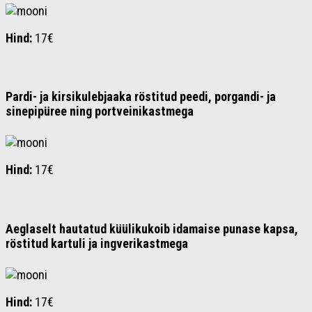
Hind:
17€
Pardi- ja kirsikulebjaaka röstitud peedi, porgandi- ja
sinepipüree ning portveinikastmega
Hind:
17€
Aeglaselt hautatud küülikukoib idamaise punase kapsa,
röstitud kartuli ja ingverikastmega
Hind:
17€