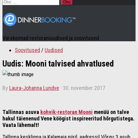
Otsi:
Värskeimad restoraniuudised ja soovitused
Soovitused
/
Uudised
Uudis: Mooni talvised ahvatlused
by
Laura-Johanna Lundve
·
30. november 2017
Tallinnas asuva
kohvik-restoran Mooni
menüü on talve
hakul täienenud Vene köögist inspireeritud hõrgutistega.
Vaata lähemalt!
Tallinna kesklinna ja Kalamaja piiril, aadressil Võrgu 3 asub