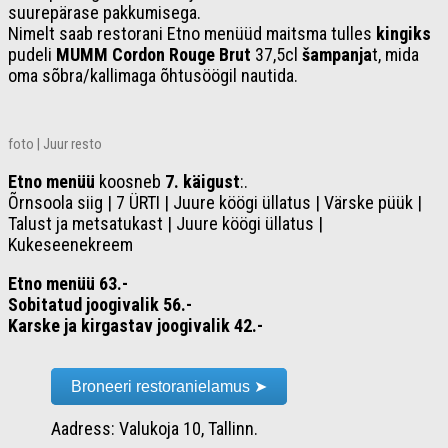
suurepärase pakkumisega.
Nimelt saab restorani Etno menüüd maitsma tulles
kingiks
pudeli
MUMM Cordon Rouge Brut
37,5cl
šampanja
t, mida
oma sõbra/kallimaga õhtusöögil nautida.
foto | Juur resto
Etno menüü
koosneb
7. käigust
:.
Õrnsoola siig | 7 ÜRTI | Juure köögi üllatus | Värske püük |
Talust ja metsatukast | Juure köögi üllatus |
Kukeseenekreem
Etno menüü 63.-
Sobitatud joogivalik 56.-
Karske ja kirgastav joogivalik 42.-
Broneeri restoranielamus ➤
Aadress: Valukoja 10, Tallinn.