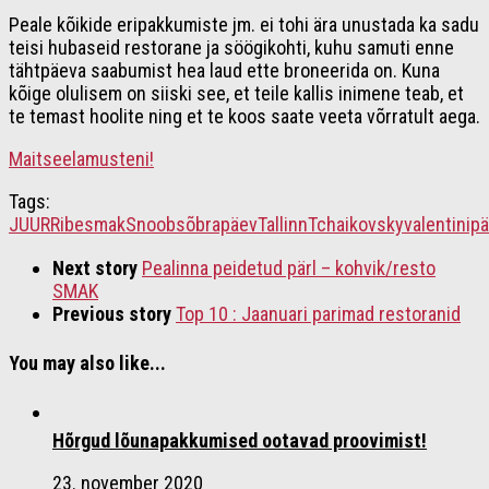
Peale kõikide eripakkumiste jm. ei tohi ära unustada ka sadu
teisi hubaseid restorane ja söögikohti, kuhu samuti enne
tähtpäeva saabumist hea laud ette broneerida on. Kuna
kõige olulisem on siiski see, et teile kallis inimene teab, et
te temast hoolite ning et te koos saate veeta võrratult aega.
Maitseelamusteni!
Tags:
JUUR
Ribe
smak
Snoob
sõbrapäev
Tallinn
Tchaikovsky
valentinip
Next story
Pealinna peidetud pärl – kohvik/resto
SMAK
Previous story
Top 10 : Jaanuari parimad restoranid
You may also like...
Hõrgud lõunapakkumised ootavad proovimist!
23. november 2020