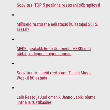
Soovitus: TOP 5 pealinna restorani sõbrapäeval
Milliseid restorane eelistasid külastajad 2015.
aastal?
MEKKi peakokk Rene Uusmees: MEKKi edu
näitab, et liigume õiges suunas
Soovitus: Milliseid restorane Tallinn Music
Week’il külastada
Leib Resto ja Aed omanik Janno Lepik: oleme
lihtne ja rustikaalne