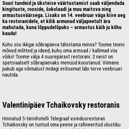
Suuri tundeid ja üksteise väärtustamist saab väljendada
kingituste, rooside, šokolaadi ja muu maitsva ning
armastusväärsega. Lisaks on 14. veebruar väga kiire aeg
ka restoranidele, et kõik armunud väljapeetult ära
mahutada, kuna lõppudelõpuks – armastus käib ju kõhu
kaudu!
Kuhu siis ikkgai sõbrapäeva tähistama minna? Toome teieni
mõned mõtted ja ideed, kuhu oma armsad / kallimad viia
võiks! Toome välja 4 suurepärast restorani. 3 neist on
spetsiaalselt sõbrapäevaks menüüd koostanud. Viimane
pakub aga võimalust midagi erilisemat läbi terve veebruari
nautida.
Valentinipäev Tchaikovsky restoranis
Hinnatud 5-tärnihotelli Telegraaf esindusrestoran
Tchaikovsky on tuntud oma peene ja rafineeritud olustiku