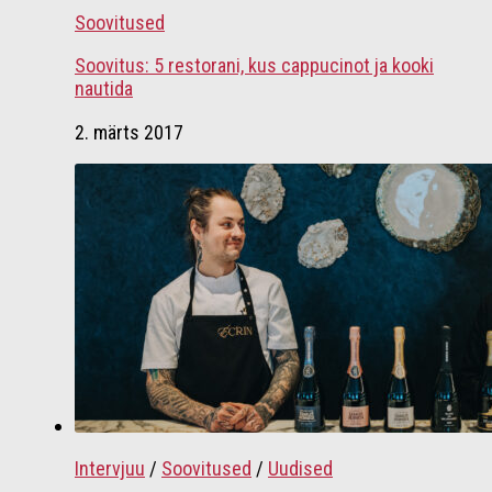
Soovitused
Soovitus: 5 restorani, kus cappucinot ja kooki
nautida
2. märts 2017
Intervjuu
/
Soovitused
/
Uudised