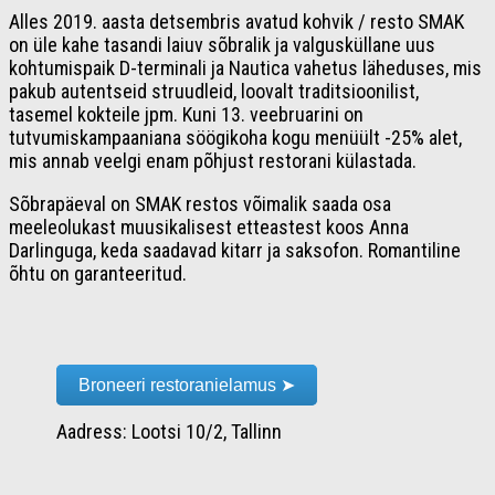
Alles 2019. aasta detsembris avatud kohvik / resto SMAK
on üle kahe tasandi laiuv sõbralik ja valgusküllane uus
kohtumispaik D-terminali ja Nautica vahetus läheduses, mis
pakub autentseid struudleid, loovalt traditsioonilist,
tasemel kokteile jpm. Kuni 13. veebruarini on
tutvumiskampaaniana söögikoha kogu menüült -25% alet,
mis annab veelgi enam põhjust restorani külastada.
Sõbrapäeval on SMAK restos võimalik saada osa
meeleolukast muusikalisest etteastest koos Anna
Darlinguga, keda saadavad kitarr ja saksofon. Romantiline
õhtu on garanteeritud.
Broneeri restoranielamus ➤
Aadress: Lootsi 10/2, Tallinn