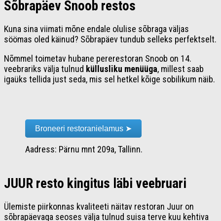
Sõbrapäev Snoob restos
Kuna sina viimati mõne endale olulise sõbraga väljas
söömas oled käinud? Sõbrapäev tundub selleks perfektselt.
Nõmmel toimetav hubane pererestoran Snoob on 14.
veebrariks välja tulnud
küllusliku
menüüga
, millest saab
igaüks tellida just seda, mis sel hetkel kõige sobilikum näib.
Broneeri restoranielamus ➤
Aadress: Pärnu mnt 209a, Tallinn.
JUUR resto kingitus läbi veebruari
Ülemiste piirkonnas kvaliteeti näitav restoran Juur on
sõbrapäevaga seoses välja tulnud suisa terve kuu kehtiva