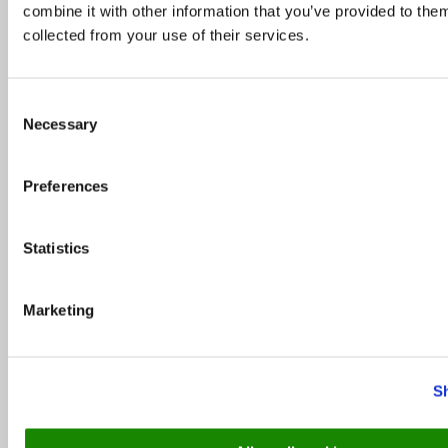
combine it with other information that you’ve provided to them
27. november 2019
collected from your use of their services.
Consent
Necessary
Selection
Preferences
Statistics
Marketing
Soovitused
/
TOP
TOP 10: Selgusid novembri parimad restoranid
S
5. detsember 2025