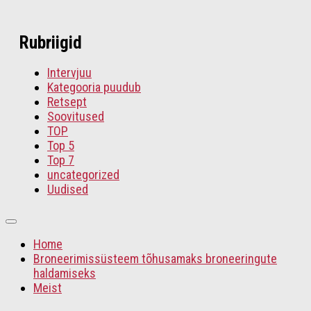
Rubriigid
Intervjuu
Kategooria puudub
Retsept
Soovitused
TOP
Top 5
Top 7
uncategorized
Uudised
Home
Broneerimissüsteem tõhusamaks broneeringute
haldamiseks
Meist