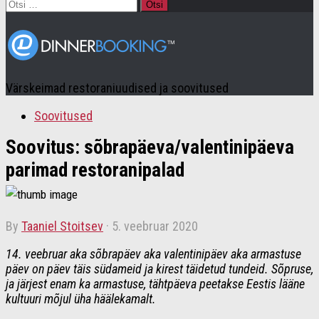
Otsi:
Värskeimad restoraniuudised ja soovitused
Soovitused
Soovitus: sõbrapäeva/valentinipäeva
parimad restoranipalad
by
Taaniel Stoitsev
·
5. veebruar 2020
14. veebruar aka sõbrapäev aka valentinipäev aka armastuse
päev on päev täis südameid ja kirest täidetud tundeid. Sõpruse,
ja järjest enam ka armastuse, tähtpäeva peetakse Eestis lääne
kultuuri mõjul üha häälekamalt.