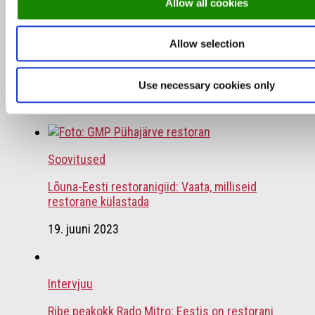
Allow all cookies
Soovitused
/
TOP
Allow selection
TOP 10: Neid restorane hindasid toidusõbrad
märtsis kõige kõrgemalt
Use necessary cookies only
10. aprill 2025
Soovitused
Lõuna-Eesti restoranigiid: Vaata, milliseid
restorane külastada
19. juuni 2023
Intervjuu
Ribe peakokk Rado Mitro: Eestis on restorani