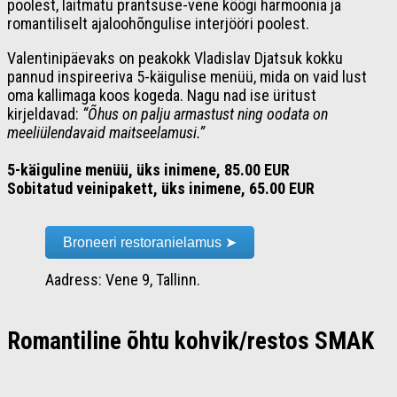
poolest, laitmatu prantsuse-vene köögi harmoonia ja
romantiliselt ajaloohõngulise interjööri poolest.
Valentinipäevaks on peakokk Vladislav Djatsuk kokku
pannud inspireeriva 5-käigulise menüü, mida on vaid lust
oma kallimaga koos kogeda. Nagu nad ise üritust
kirjeldavad:
“Õhus on palju armastust ning oodata on
meeliülendavaid maitseelamusi.”
5-käiguline menüü, üks inimene, 85.00 EUR
Sobitatud veinipakett, üks inimene, 65.00 EUR
Broneeri restoranielamus ➤
Aadress: Vene 9, Tallinn.
Romantiline õhtu kohvik/restos SMAK