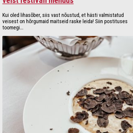
veist festivali menüüs
Kui oled lihasõber, siis vast nõustud, et hästi valmistatud
veisest on hõrgumaid maitseid raske leida! Siin postituses
toomegi...