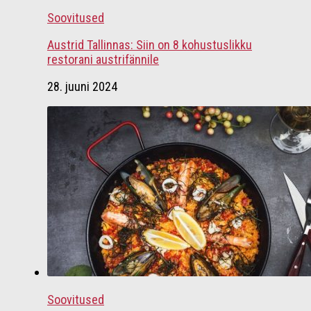
Soovitused
Austrid Tallinnas: Siin on 8 kohustuslikku
restorani austrifännile
28. juuni 2024
Soovitused