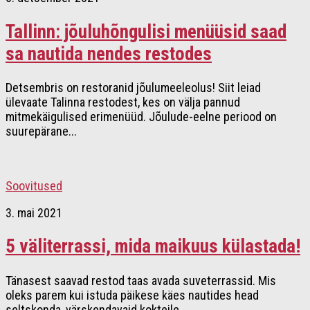
Tallinn: jõuluhõngulisi menüüsid saad
sa nautida nendes restodes
Detsembris on restoranid jõulumeeleolus! Siit leiad
ülevaate Talinna restodest, kes on välja pannud
mitmekäigulised erimenüüd. Jõulude-eelne periood on
suurepärane...
Soovitused
3. mai 2021
5 väliterrassi, mida maikuus külastada!
Tänasest saavad restod taas avada suveterrassid. Mis
oleks parem kui istuda päikese käes nautides head
seltskonda, värskendavaid kokteile...