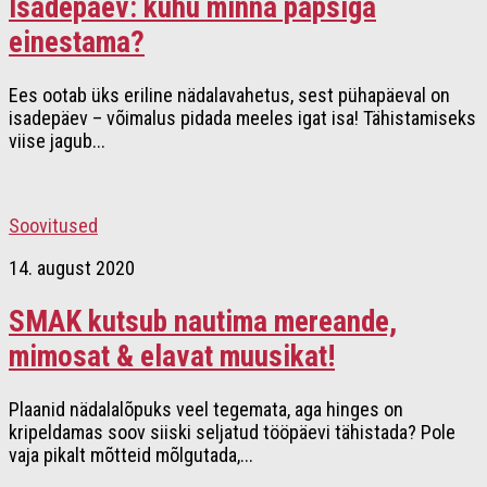
Isadepäev: kuhu minna papsiga
einestama?
Ees ootab üks eriline nädalavahetus, sest pühapäeval on
isadepäev – võimalus pidada meeles igat isa! Tähistamiseks
viise jagub...
Soovitused
14. august 2020
SMAK kutsub nautima mereande,
mimosat & elavat muusikat!
Plaanid nädalalõpuks veel tegemata, aga hinges on
kripeldamas soov siiski seljatud tööpäevi tähistada? Pole
vaja pikalt mõtteid mõlgutada,...