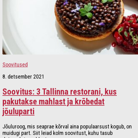
Soovitused
8. detsember 2021
Soovitus: 3 Tallinna restorani, kus
pakutakse mahlast ja krõbedat
jõuluparti
Jõuluroog, mis seaprae kõrval aina populaarsust kogub, on
muidugi part. Siit leiad kolm soovitust, kuhu tasub