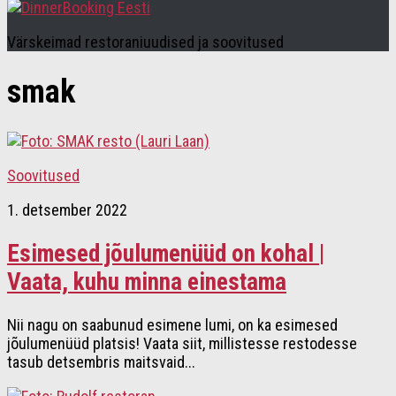
Värskeimad restoraniuudised ja soovitused
smak
Soovitused
1. detsember 2022
Esimesed jõulumenüüd on kohal |
Vaata, kuhu minna einestama
Nii nagu on saabunud esimene lumi, on ka esimesed
jõulumenüüd platsis! Vaata siit, millistesse restodesse
tasub detsembris maitsvaid...