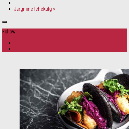
Järgmine lehekülg »
Follow: