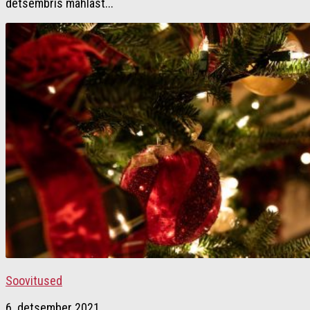
detsembris mahlast...
Soovitused
6. detsember 2021