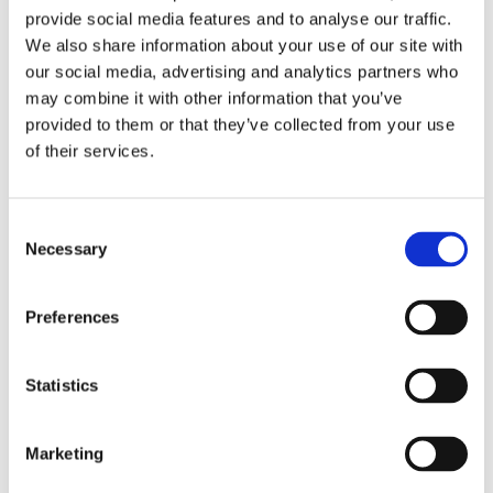
provide social media features and to analyse our traffic.
justnagu nende
Instagram
‘gi:
We also share information about your use of our site with
https://www.instagram.com/p/B4mb8Gxpg8k/
our social media, advertising and analytics partners who
may combine it with other information that you’ve
Broneeri kohad restoranis Kolm Sibulat ➤
provided to them or that they’ve collected from your use
of their services.
MAITSEELAMUSTENI!
Consent
Necessary
Selection
Tags:
Preferences
gianni
kaks kokka
kalamaja
kolm sibulat
Konrad
Mon Repos
restoran
Tallinn
Statistics
NEXT STORY
Marketing
ElaMUST REEDEl ja laupäeval ja pühapäeval ja