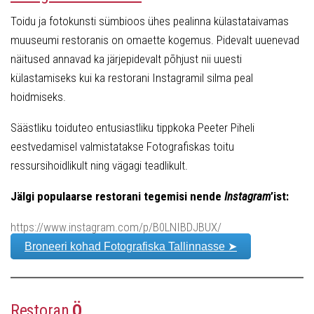
Toidu ja fotokunsti sümbioos ühes pealinna külastataivamas
muuseumi restoranis on omaette kogemus. Pidevalt uuenevad
näitused annavad ka järjepidevalt põhjust nii uuesti
külastamiseks kui ka restorani Instagramil silma peal
hoidmiseks.
Säästliku toiduteo entusiastliku tippkoka Peeter Piheli
eestvedamisel valmistatakse Fotografiskas toitu
ressursihoidlikult ning vägagi teadlikult.
Jälgi populaarse restorani tegemisi nende
Instagram
’ist:
https://www.instagram.com/p/B0LNIBDJBUX/
Broneeri kohad Fotografiska Tallinnasse ➤
Restoran
Ö