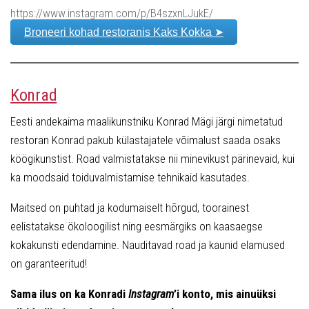
https://www.instagram.com/p/B4szxnLJukE/
Broneeri kohad restoranis Kaks Kokka ➤
Konrad
Eesti andekaima maalikunstniku Konrad Mägi järgi nimetatud
restoran Konrad pakub külastajatele võimalust saada osaks
köögikunstist. Road valmistatakse nii minevikust pärinevaid, kui
ka moodsaid toiduvalmistamise tehnikaid kasutades.
Maitsed on puhtad ja kodumaiselt hõrgud, toorainest
eelistatakse ökoloogilist ning eesmärgiks on kaasaegse
kokakunsti edendamine. Nauditavad road ja kaunid elamused
on garanteeritud!
Sama ilus on ka Konradi
Instagram
’i konto, mis ainuüksi