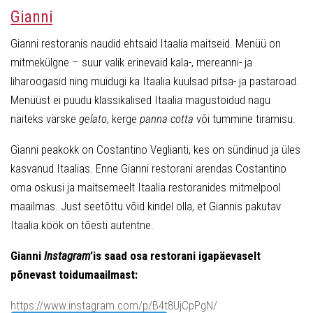
Gianni
Gianni restoranis naudid ehtsaid Itaalia maitseid. Menüü on
mitmekülgne – suur valik erinevaid kala-, mereanni- ja
liharoogasid ning muidugi ka Itaalia kuulsad pitsa- ja pastaroad.
Menüüst ei puudu klassikalised Itaalia magustoidud nagu
näiteks värske
gelato
, kerge
panna cotta
või tummine tiramisu.
Gianni peakokk on Costantino Veglianti, kes on sündinud ja üles
kasvanud Itaalias. Enne Gianni restorani arendas Costantino
oma oskusi ja maitsemeelt Itaalia restoranides mitmelpool
maailmas. Just seetõttu võid kindel olla, et Giannis pakutav
Itaalia köök on tõesti autentne.
Gianni
Instagram
’is saad osa restorani igapäevaselt
põnevast toidumaailmast:
https://www.instagram.com/p/B4t8UjCpPgN/