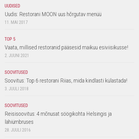
UUDISED
Uudis: Restorani MOON uus hõrgutav menüü
11. MAI 2017
TOP 5
Vaata, millised restoranid pääsesid maikuu esiviisikusse!
2. JUUNI 2021
SOOVITUSED
Soovitus: Top 6 restorani Riias, mida kindlasti külastada!
3. JUULI 2018
SOOVITUSED
Reisisoovitus: 4 mõnusat söögikohta Helsingis ja
lähiümbruses
28. JUULI 2016