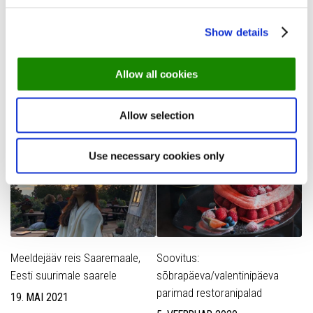
esmaspäeval ja teisipäeval ja kolmapäeval ja
neljapäeval ja …
Show details
PREVIOUS STORY
Allow all cookies
Silverspoon 2019 auhinnagala ülevaade
Allow selection
YOU MAY ALSO LIKE...
Use necessary cookies only
Meeldejääv reis Saaremaale,
Soovitus:
Eesti suurimale saarele
sõbrapäeva/valentinipäeva
parimad restoranipalad
19. MAI 2021