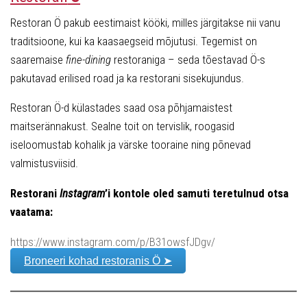
Restoran Ö pakub eestimaist kööki, milles järgitakse nii vanu
traditsioone, kui ka kaasaegseid mõjutusi. Tegemist on
saaremaise
fine-dining
restoraniga – seda tõestavad Ö-s
pakutavad erilised road ja ka restorani sisekujundus.
Restoran Ö-d külastades saad osa põhjamaistest
maitserännakust. Sealne toit on tervislik, roogasid
iseloomustab kohalik ja värske tooraine ning põnevad
valmistusviisid.
Restorani
Instagram
’i kontole oled samuti teretulnud otsa
vaatama:
https://www.instagram.com/p/B31owsfJDgv/
Broneeri kohad restoranis Ö ➤