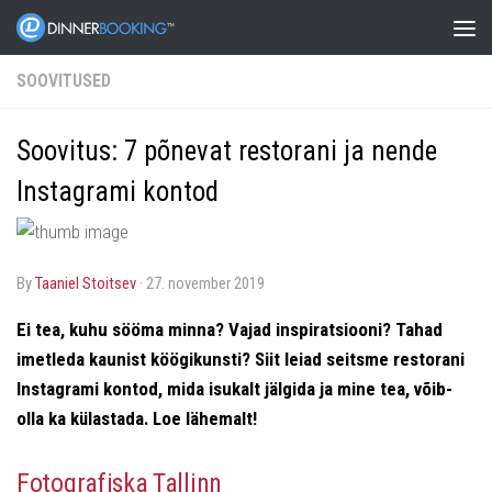
SOOVITUSED
Soovitus: 7 põnevat restorani ja nende
Instagrami kontod
by
Taaniel Stoitsev
·
27. november 2019
Ei tea, kuhu sööma minna? Vajad inspiratsiooni? Tahad
imetleda kaunist köögikunsti? Siit leiad seitsme restorani
Instagrami kontod, mida isukalt jälgida ja mine tea, võib-
olla ka külastada. Loe lähemalt!
Fotografiska Tallinn