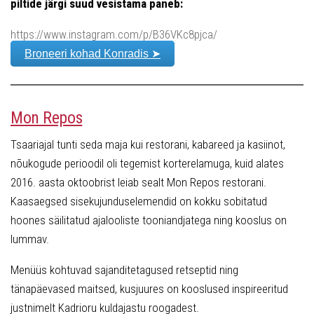
piltide järgi suud vesistama paneb:
https://www.instagram.com/p/B36VKc8pjca/
Broneeri kohad Konradis ➤
Mon Repos
Tsaariajal tunti seda maja kui restorani, kabareed ja kasiinot,
nõukogude perioodil oli tegemist korterelamuga, kuid alates
2016. aasta oktoobrist leiab sealt Mon Repos restorani.
Kaasaegsed sisekujunduselemendid on kokku sobitatud
hoones säilitatud ajalooliste tooniandjatega ning kooslus on
lummav.
Menüüs kohtuvad sajanditetagused retseptid ning
tänapäevased maitsed, kusjuures on kooslused inspireeritud
justnimelt Kadrioru kuldajastu roogadest.