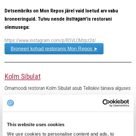
Detsembriks on Mon Repos järel vaid loetud arv vabu
broneeringuid. Tutvu nende
Instragam
’is restorani
olemusega:
https://www.instagram.com/p/B5VLOMzpz2d/
Broneeri kohad restoranis Mon Repos ➤
Kolm Sibulat
Omamoodi restoran Kolm Sibulat asub Telliskivi tänava alguses
Kalamaja vahetus läheduses. Menüüd iseloomustab
loomingulisus ja piiritlematus, sealt leiab eriilmelisi roogasid
maailma eri köökidest. Ühendatud on kiirtoidu ja
slow-food
i
parimad omadused, et pakkuda enneolematuid maitseid.
This website uses cookies
Kolm Sibulat on kodune, samas elegantne ja hubane,
We use cookies to personalise content and ads, to