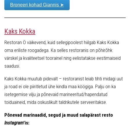
Broneeri kohad Giannis ➤
Kaks Kokka
Restoran Ö väikevend, kuid sellegipoolest hiilgab Kaks Kokka
oma eriliste roogadega. Ka selles restoranis on põhirõhk
värskel ja kvaliteetsel toorainel ning eelistatakse eestimaiseid
saadusi.
Kaks Kokka muutub pidevalt – restoranist leiab tihti midagi uut
ja road ei ole piiritletud ühe kindla maa köögiga. Palju on ka
isetegemise vilju ja põnevaid marineeritud/hapendatud
toiduaineid, mida oskuslikult taldrikutele serveeritakse.
Põnevad marinaadid, segud ja muud salapärast resto
Instagram
’is: