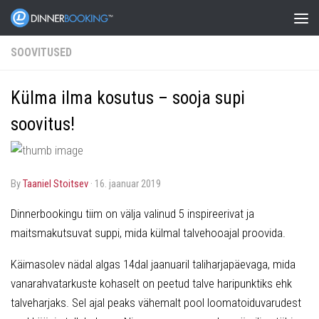
SOOVITUSED
Külma ilma kosutus – sooja supi
soovitus!
by
Taaniel Stoitsev
·
16. jaanuar 2019
Dinnerbookingu tiim on välja valinud 5 inspireerivat ja
maitsmakutsuvat suppi, mida külmal talvehooajal proovida.
Käimasolev nädal algas 14dal jaanuaril taliharjapäevaga, mida
vanarahvatarkuste kohaselt on peetud talve haripunktiks ehk
talveharjaks. Sel ajal peaks vähemalt pool loomatoiduvarudest