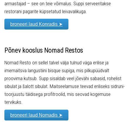
armastajad – see on teie võimalus. Suppi serveeritakse
restorani pagarite küpsetatud leivavalikuga.
broneeri laud Konradis ➤
Põnev kooslus Nomad Restos
Nomad Resto on sellel talvel välja tulnud väga erilise ja
imemaitsva langustiini bisque supiga, mis pilkupüüdvalt
proovima kutsub. Supp sisaldab veel jõevähi sabasid, rohelist
sibulat ja šalott sibulat. Maitseelamuse teevad eriliseks sidruni-
toorjuustu täidisega profitroolid, mis seovad kogemuse
tervikuks.
broneeri laud Nomadis ➤