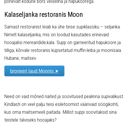
põnevalt kodune borš veiseliha ja hapukoorega.
Kalaseljanka restoranis Moon
Samast restoranist leiab ka ühe teise supiklassiku – seljanka.
Nimelt kalaseljanka, mis on loodud kasutades erinevaid
hooajalisi mereandide,kala. Supp on garneeritud hapukoore ja
tilliga, kõrvale restoranis küpsetatud muffin-leiba ja moonisaia.
Hubane, maitsev.
broneeri laud Moonis ➤
Need on vaid mõned näited ja soovitused pealinna supivalikust.
Kindlasti on veel palju teisi esiletoomist väärivaid söögikohti,
kus oma maitsemeeli paitada. Millist suppi soovitaksid sina
teistele talviseks hooajaks?