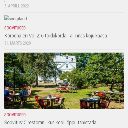
5. APRILL 2022
SOOVITUSED
Koroona-eri Vol.2: 6 toidukorda Tallinnas koju kaasa
31. MÄRTS 2020
SOOVITUSED
Soovitus: 5 restorani, kus koolilõppu tähistada