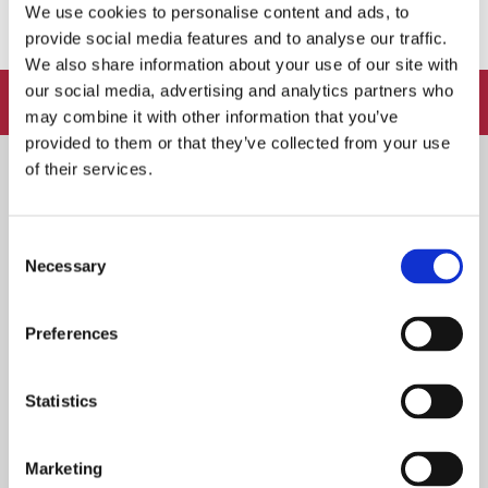
We use cookies to personalise content and ads, to
provide social media features and to analyse our traffic.
We also share information about your use of our site with
our social media, advertising and analytics partners who
FOLLOW:
may combine it with other information that you’ve
provided to them or that they’ve collected from your use
of their services.
SOOVITUSED
Consent
Kaks hubast Kadrioru restot, kus saad maitsvate ja ilusate
Necessary
Selection
toitude osaliseks
19. JUULI 2021
Preferences
INTERVJUU
Statistics
Intervjuu: Taskukohane ja kodune kohvik Sesoon
8. OKTOOBER 2016
Marketing