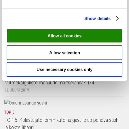
SOOVITUSED
3 restorani, kus kuumi Ladina-Ameerika maitseid nautida
Show details
23. APRILL 2026
Allow all cookies
INTERVJUU
Taasavatud Mon Repos: ajalooline maja ja
sajanditetagused retseptid
Allow selection
19. NOVEMBER 2016
Use necessary cookies only
SOOVITUSED
Mitmekäiguliste menüüde maitserännak 1/4
12. JUUNI 2019
TOP 5
TOP 5: Külastajate lemmikute hulgast leiab põneva sushi-
ja kokteilibaari