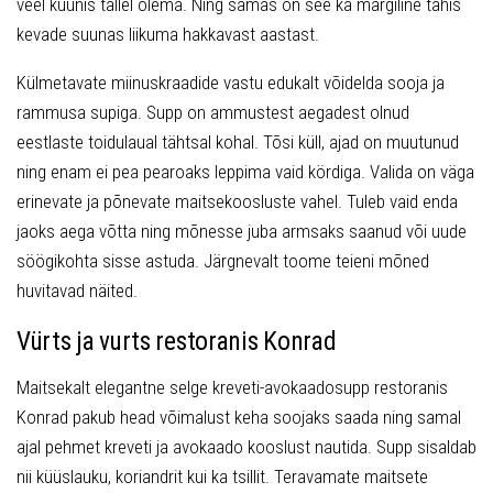
veel küünis tallel olema. Ning samas on see ka märgiline tähis
kevade suunas liikuma hakkavast aastast.
Külmetavate miinuskraadide vastu edukalt võidelda sooja ja
rammusa supiga. Supp on ammustest aegadest olnud
eestlaste toidulaual tähtsal kohal. Tõsi küll, ajad on muutunud
ning enam ei pea pearoaks leppima vaid kördiga. Valida on väga
erinevate ja põnevate maitsekoosluste vahel. Tuleb vaid enda
jaoks aega võtta ning mõnesse juba armsaks saanud või uude
söögikohta sisse astuda. Järgnevalt toome teieni mõned
huvitavad näited.
Vürts ja vurts restoranis Konrad
Maitsekalt elegantne selge kreveti-avokaadosupp restoranis
Konrad pakub head võimalust keha soojaks saada ning samal
ajal pehmet kreveti ja avokaado kooslust nautida. Supp sisaldab
nii küüslauku, koriandrit kui ka tsillit. Teravamate maitsete