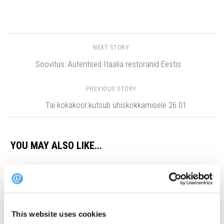
NEXT STORY
Soovitus: Autentsed Itaalia restoranid Eestis
PREVIOUS STORY
Tai kokakool kutsub ühiskokkamisele 26.01
YOU MAY ALSO LIKE...
Restoranisoovitus: Tallinna
Soovitus: võta ette toidu- ja
vanalinnas avas uksed uus
kultuurireis Viljandisse
restoran
25. MÄRTS 2026
This website uses cookies
26. OKTOOBER 2023