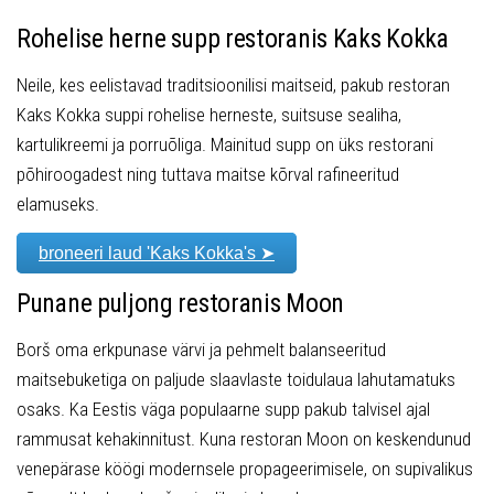
Rohelise herne supp restoranis Kaks Kokka
Neile, kes eelistavad traditsioonilisi maitseid, pakub restoran
Kaks Kokka suppi rohelise herneste, suitsuse sealiha,
kartulikreemi ja porruõliga. Mainitud supp on üks restorani
põhiroogadest ning tuttava maitse kõrval rafineeritud
elamuseks.
broneeri laud 'Kaks Kokka's ➤
Punane puljong restoranis Moon
Borš oma erkpunase värvi ja pehmelt balanseeritud
maitsebuketiga on paljude slaavlaste toidulaua lahutamatuks
osaks. Ka Eestis väga populaarne supp pakub talvisel ajal
rammusat kehakinnitust. Kuna restoran Moon on keskendunud
venepärase köögi modernsele propageerimisele, on supivalikus