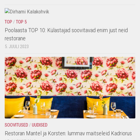
TOP
/
TOP 5
Poolaasta TOP 10: Külastajad soovitavad enim just neid
restorane
5. JUULI 2023
SOOVITUSED
/
UUDISED
Restoran Mantel ja Korsten: lummav maitseleid Kadriorus