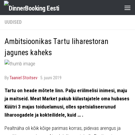
UUDISED
Ambitsioonikas Tartu liharestoran
jagunes kaheks
by
Taaniel Stoitsev
·
5. juuni 2019
Tartu on heade mõtete linn. Palju eriilmelisi inimesi, maju
ja maitseid. Meat Market pakub külastajatele oma hubases
Küütri 3 majas toiduelamusi, olles spetsialiseerunud
liharoogadele ja kokteilidele, kuid … .
Pealtnäha oli kõik kõige parimas korras, pidevas arengus ja