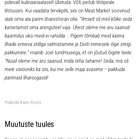
pidevalt kulinaariaalaselt üllatuda. Võti peitub tihtipeale
lihtsuses. Kui vaadata tervikpilti, siis on Meat Market soovinud
alati oma ala parim liharestoran olla.
“Ilmselt oli meil kõike seda
katsetamist oma arenguteel vaja. Ühest oleme me aru saanud-
baarindus üksi meid ei rahulda … Pigem tõmbab meid käima
lihade erineva stiiliga valmistamine ja Eesti inimesele õige steigi
pakkumine.”
mainib Joel tundmusega, et on jõutud õigele teele:
“Nüüd oleme me aru saanud, mida teha tahame! Seda, mis oli
meie visiooniks ka siis, kui me selle maja avasime – pakkuda
parimaid liharoogasid!
Peakokk Kairo Roots
Muutuste tuules