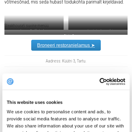
võtmesõnad, mis seda hubast toidukohta parimalt kirjeldavad.
Steakhouse’i suvine menüü
eelroog Buffalo kana
suitsutatud searibi
pearoog Dirty Burger
Broneeri restoranielamus ➤
Aadress: Küütri 3, Tartu.
Maitseelamusteni!
This website uses cookies
We use cookies to personalise content and ads, to
provide social media features and to analyse our traffic.
Tags:
cocktail
Meat Market
steak
steakhouse
Tartu
uus
We also share information about your use of our site with
Uus restoran