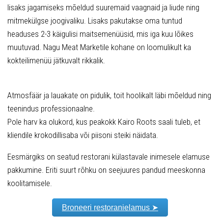
lisaks jagamiseks mõeldud suuremaid vaagnaid ja liude ning
mitmekülgse joogivaliku. Lisaks pakutakse oma tuntud
headuses 2-3 käigulisi maitsemenüüsid, mis iga kuu lõikes
muutuvad. Nagu Meat Marketile kohane on loomulikult ka
kokteilimenüü jätkuvalt rikkalik.
Atmosfäär ja lauakate on pidulik, toit hoolikalt läbi mõeldud ning
teenindus professionaalne.
Pole harv ka olukord, kus peakokk Kairo Roots saali tuleb, et
kliendile krokodillisaba või piisoni steiki näidata.
Eesmärgiks on seatud restorani külastavale inimesele elamuse
pakkumine. Eriti suurt rõhku on seejuures pandud meeskonna
koolitamisele.
Broneeri restoranielamus ➤