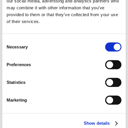
our social media, advertising and analytics partners who
may combine it with other information that you’ve
provided to them or that they’ve collected from your use
of their services.
NEXT STORY
Mitmekäiguliste menüüde maitserännak 1/4
Consent
Necessary
PREVIOUS STORY
Selection
Teatri ja toidu süntees Von Krahli Aias
Preferences
YOU MAY ALSO LIKE...
Statistics
Marketing
Show details
DinnerDays restorani nädal
Restoran Mantel ja Korsten: