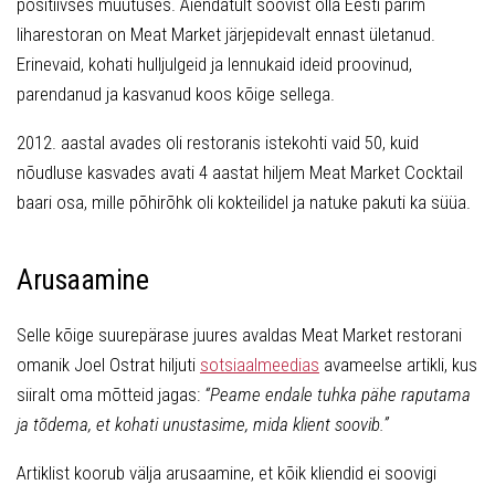
positiivses muutuses. Aiendatult soovist olla Eesti parim
liharestoran on Meat Market järjepidevalt ennast ületanud.
Erinevaid, kohati hulljulgeid ja lennukaid ideid proovinud,
parendanud ja kasvanud koos kõige sellega.
2012. aastal avades oli restoranis istekohti vaid 50, kuid
nõudluse kasvades avati 4 aastat hiljem Meat Market Cocktail
baari osa, mille põhirõhk oli kokteilidel ja natuke pakuti ka süüa.
Arusaamine
Selle kõige suurepärase juures avaldas Meat Market restorani
omanik Joel Ostrat hiljuti
sotsiaalmeedias
avameelse artikli, kus
siiralt oma mõtteid jagas:
“Peame endale tuhka pähe raputama
ja tõdema, et kohati unustasime, mida klient soovib.”
Artiklist koorub välja arusaamine, et kõik kliendid ei soovigi