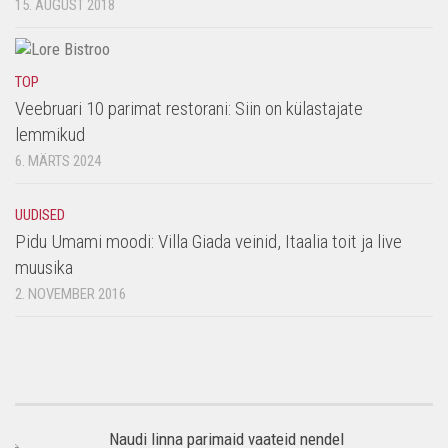
15. AUGUST 2018
TOP
Veebruari 10 parimat restorani: Siin on külastajate
lemmikud
6. MÄRTS 2024
UUDISED
Pidu Umami moodi: Villa Giada veinid, Itaalia toit ja live
muusika
2. NOVEMBER 2016
Naudi linna parimaid vaateid nendel