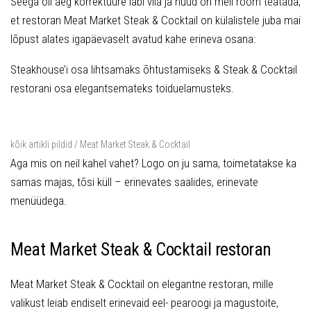
Seega oli aeg korrektuure läbi viia ja nüüd on meil rõõm teatada,
et restoran Meat Market Steak & Cocktail on külalistele juba mai
lõpust alates igapäevaselt avatud kahe erineva osana:
Steakhouse’i osa lihtsamaks õhtustamiseks & Steak & Cocktail
restorani osa elegantsemateks toiduelamusteks.
kõik artikli pildid / Meat Market Steak & Cocktail
Aga mis on neil kahel vahet? Logo on ju sama, toimetatakse ka
samas majas, tõsi küll – erinevates saalides, erinevate
menüüdega.
Meat Market Steak & Cocktail restoran
Meat Market Steak & Cocktail on elegantne restoran, mille
valikust leiab endiselt erinevaid eel- pearoogi ja magustoite,