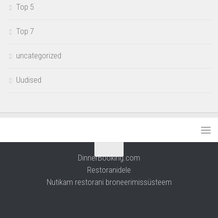
Top 5
Top 7
uncategorized
Uudised
DinnerBooking.com
Restoranidele
Nutikam restorani broneerimissüsteem