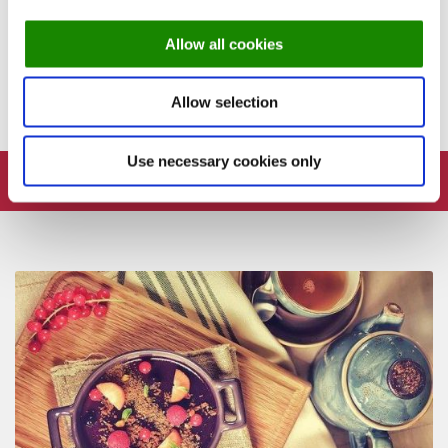
tuleb taas!
lummav maitseleid
Kadriorus
Allow all cookies
12. SEPTEMBER 2022
15. AUGUST 2018
Allow selection
Use necessary cookies only
FOLLOW: