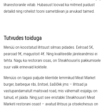
liharestoranile viitab. Hubasust loovad ka mitmed puidust
detailid ning rohelist tooni sametdiivan ja arvukad taimed.
Tutvudes toiduga
Menüü on koostatud lihtsust silmas pidades. Eelroad 5€,
pearoad 9€, magustoit 4€. Ning kvaliteedile järeleandmisi ei
tehta. Nagu ka restorani osas, on Steakhouse’is pakkumisele
suur valik erinevaid kokteile.
Menüüs on tagasi paljude klientide lemmikud Meat Market
burger, barbeque ribi, šnitsel, šašlõkk jms – lihtsad ja
vastupandamatult maitsvad road, mis vähemalt esijalgu on
tulnud, et jääda. Ning just see eristabki Steakhouse’i Meat
Marketi restorani osast – avatud lihtsus ja otsekohesus on