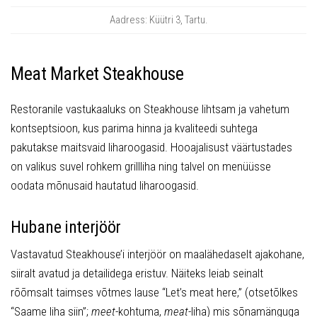
Aadress: Küütri 3, Tartu.
Meat Market Steakhouse
Restoranile vastukaaluks on Steakhouse lihtsam ja vahetum
kontseptsioon, kus parima hinna ja kvaliteedi suhtega
pakutakse maitsvaid liharoogasid. Hooajalisust väärtustades
on valikus suvel rohkem grillliha ning talvel on menüüsse
oodata mõnusaid hautatud liharoogasid.
Hubane interjöör
Vastavatud Steakhouse’i interjöör on maalähedaselt ajakohane,
siiralt avatud ja detailidega eristuv. Näiteks leiab seinalt
rõõmsalt taimses võtmes lause “Let’s meat here,” (otsetõlkes
“Saame liha siin”;
meet
-kohtuma,
meat
-liha) mis sõnamänguga