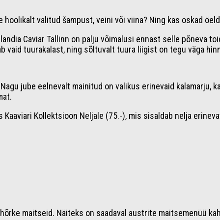
le hoolikalt valitud šampust, veini või viina? Ning kas oskad öeld
dia Caviar Tallinn on palju võimalusi ennast selle põneva toidu
b vaid tuurakalast, ning sõltuvalt tuura liigist on tegu väga hi
agu jube eelnevalt mainitud on valikus erinevaid kalamarju, kaav
mat.
Kaaviari Kollektsioon Neljale (75.-), mis sisaldab nelja erineva
d hõrke maitseid. Näiteks on saadaval austrite maitsemenüü kahe