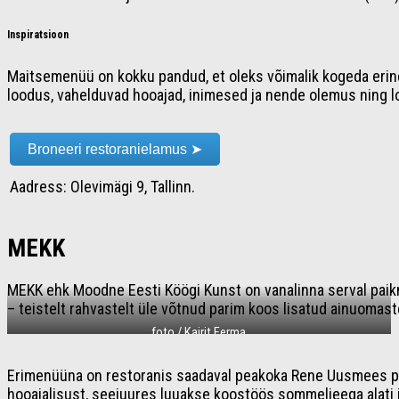
Inspiratsioon
Maitsemenüü on kokku pandud, et oleks võimalik kogeda erinev
loodus, vahelduvad hooajad, inimesed ja nende olemus ning lo
Broneeri restoranielamus ➤
Aadress: Olevimägi 9, Tallinn.
MEKK
MEKK ehk Moodne Eesti Köögi Kunst on vanalinna serval paikn
– teistelt rahvastelt üle võtnud parim koos lisatud ainuomas
foto / Kairit Eerma
Erimenüüna on restoranis saadaval peakoka Rene Uusmees po
hooajalisust, seejuures luuakse koostöös sommeljeega alati