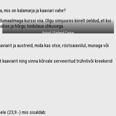
a, mis on kalamarja ja kaaviari vahe?
maailmaga kurssi viia. Olgu siinjuures kiirelt öeldud, et kui
nnalise ja hõrgu toidulaua uhkusega.
fotod / Finland Caviar
iarit ja austreid, mida kas otse, röstsaiaviilul, munaga või
t kaaviarit ning sinna kõrvale serveeritud trühvlivõi kreekerid
le (23,9.-) mis sisaldab: