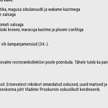
tika, magusa sibulanuudli ja wakame kastmega
e salsaga
tomati salsaga
oki kreemi, maracuja kastme ja ploomi confitiga
-) või šampanjamenüüd (34.-).
abivalmi restoranikollektiivi poole pöörduda. Tähele tuleb ka pa
il. Erinevatest riikidest omandatud oskused, uued maitsed ja
eskonna juht Vladimir Proskurnin oskuslikult kordineerib.