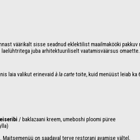
st väärikalt sisse seadnud eklektilist maailmakööki pakkuv 
e laelühtritega juba arhitektuuriliselt vaatamisväärsus omaette.
is laia valikut erinevaid
à la carte
toite, kuid menüüst leiab ka
veiseribi
/ baklazaani kreem, umeboshi ploomi püree
lla)
). Maitsemenüü on saadaval terve restorani avamise vältel.