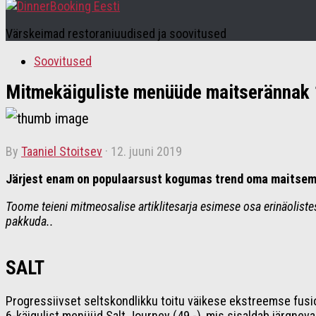
Värskeimad restoraniuudised ja soovitused
Soovitused
Mitmekäiguliste menüüde maitserännak 
by
Taaniel Stoitsev
·
12. juuni 2019
Järjest enam on populaarsust kogumas trend oma maitseme
Toome teieni mitmeosalise artiklitesarja esimese osa erinäolist
pakkuda..
SALT
Progressiivset seltskondlikku toitu väikese ekstreemse fu
6-käigulist menüüd Salt Journey (49.-), mis sisaldab järgneva