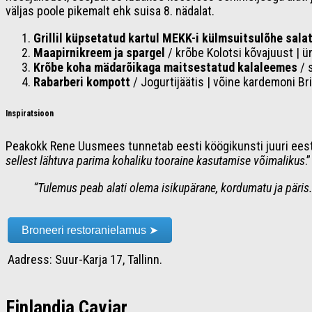
väljas poole pikemalt ehk suisa 8. nädalat.
Grillil küpsetatud kartul MEKK-i külmsuitsulõhe sala
Maapirnikreem ja spargel
/ krõbe Kolotsi kõvajuust | ür
Krõbe koha mädarõikaga maitsestatud kalaleemes
/ 
Rabarberi kompott
/ Jogurtijäätis | võine kardemoni Br
Inspiratsioon
Peakokk Rene Uusmees tunnetab eesti köögikunsti juuri eesti 
sellest lähtuva parima kohaliku tooraine kasutamise võimalikus
.
“Tulemus peab alati olema isikupärane, kordumatu ja päris.
Broneeri restoranielamus ➤
Aadress: Suur-Karja 17, Tallinn.
Finlandia Caviar