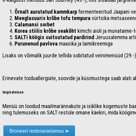
Õrnalt aurutatud kammkarp
fermenteeritud Jaapani ve
Meeglasuuris krõbe tofu tempura
vürtsika metsaseen
Calamansi sorbet
Korea stiilis krõbe seakõht
kimchi aioli ja munataime-
SALTi köögis suitsutatud pardirind
Jeruusalemma artiš
Purunenud pavlova
maasika ja laimikreemiga
Lisaks on võimalik juurde tellida sobitatud veinimenüüd (29.
Erinevate toiduallergiate, soovide ja küsimustega saab alati 
Inspiratsioon
Menüü on loodud maailmarännakute ja isiklike kogemuste baas
ning tulemuseks on SALT restole omane käekiri, mida köögime
Broneeri restoranielamus ➤