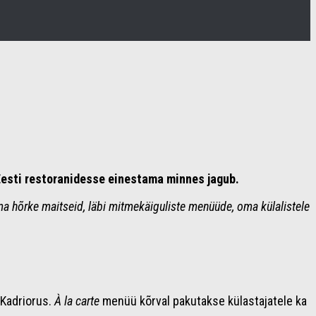
Eesti restoranidesse einestama minnes jagub.
ma hõrke maitseid, läbi mitmekäiguliste menüüde, oma külalistele
 Kadriorus.
À la carte
menüü kõrval pakutakse külastajatele ka