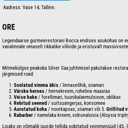
Aadress: Vase 14, Tallinn.
ORE
Legendaarse gurmeerestorani Bocca endises asukohas on enna
vanalinnale omaselt rikkalike võlvide ja eristuvalt massiivset
Mitmekülgse peakoka Silver Saa juhtimisel pakutakse restoran
järgmised road:
Soolatud vimma äkis
/ linnaseõhik, siiamari
Värske hernes
/ hernekreem, roheline maasias
Veise hake
/ forellimari, tuunikalaemulsioon, oblikas
Rebitud seened
/ suitsuangerjas, konsomee
Aurutatud koha
/ noorkapsas, siiamari või 5.
Grillitud 
Rabarber
/ namelaka kreem, sidrunaloisia (Aloysia triphy
Lisaks on võimalik juurde tellida sobitatud veinimenüüd (45.-