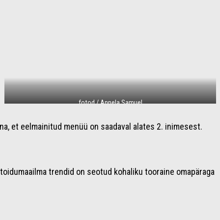
fotod / Annela Samuel
nna, et eelmainitud menüü on saadaval alates 2. inimesest.
 toidumaailma trendid on seotud kohaliku tooraine omapäraga