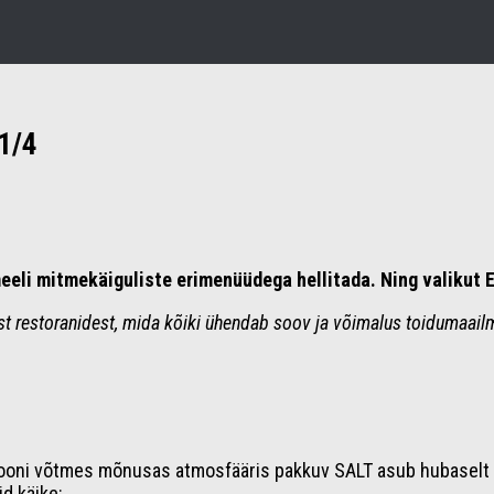
1/4
eli mitmekäiguliste erimenüüdega hellitada. Ning valikut 
est restoranidest, mida kõiki ühendab soov ja võimalus toidumaail
siooni võtmes mõnusas atmosfääris pakkuv SALT asub hubaselt
id käike: