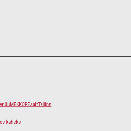
enüü
MEKK
ORE
salt
Tallinn
nes kaheks