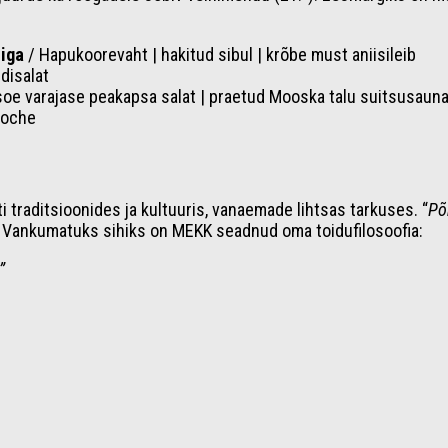
tiga
/ Hapukoorevaht | hakitud sibul | krõbe must aniisileib
disalat
soe varajase peakapsa salat | praetud Mooska talu suitsusauna
ioche
traditsioonides ja kultuuris, vanaemade lihtsas tarkuses. “
Põ
” Vankumatuks sihiks on MEKK seadnud oma toidufilosoofia:
”