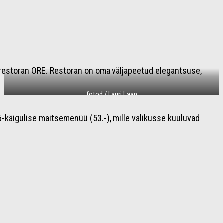
restoran ORE. Restoran on oma väljapeetud elegantsuse,
fotod / Lauri Laan
 6-käigulise maitsemenüü (53.-), mille valikusse kuuluvad