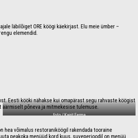
jale läbilõiget ORE köögi käekirjast. Elu meie ümber –
arengu elemendid.
ust. Eesti kööki nähakse kui omapärast segu rahvaste köögist
lt äärmiselt põneva ja mitmekesise tulemuse.
foto / Kairit Eerma
 hea võimalus restoraniköögil rakendada tooraine
 muuta peakoka menüüd kord kuus, suveperioodil on menüü