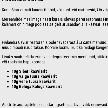
Kuna Sina viimati kaaviarit sõid, või austreid maitsesid, kõrva
Mereandide maailmaga hästi kursis olevas pererestoranis Finlan
kalamari on nimegi poolest selgelt arusaadav, siis kaaviari saa
Finlandia Caviar restoranis pole tavapärast
à la carte
menüüd. N
muud moodi nauditakse. Kõrvale loomulikult ka midagi kange
Lisaks saab tellida erinevaid degusteerimis menüüsid, näiteks 
või röstsaia hapukoorega:
10g Siberi kaaviarit
10g valge tuura kaaviarit
10g vene tuura kaaviarit
10g Beluga Kaluga kaaviarit
Austrite austajatele on aastaringselt saadaval valik erinevai