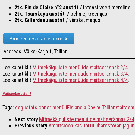
2tk. Fin de Claire n°2 austrit
/ intensiivselt mereline
2tk. Tsarskaya austrit
/ pehme, kreemjas
2tk. Gillardeau austrit
/ värske, magus
Broneeri restoranielamus ➤
Aadress: Väike-Karja 1, Tallinn.
Loe ka artiklit
Mitmekäiguliste menüüde maitserännak 2/4
.
Loe ka artiklit
Mitmekäiguliste menüüde maitserännak 3/4
.
Loe ka artiklit
Mitmekäiguliste menüüde maitserännak 4/4
.
Maitseelamusteni!
Tags:
degustatsioon
erimenüü
Finlandia Caviar Tallinn
maitsem
Next story
Mitmekäiguliste menüüde maitserännak 2/4
Previous story
Ambitsioonikas Tartu liharestoran jagu