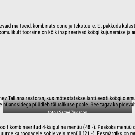
aid maitseid, kombinatsioone ja tekstuure. Et pakkuda külasta
omulikult tooraine on kõik inspireerivad köögi kujunemise ja 
ev Tallinna restoran, kus mõtestatakse lahti eesti köögi olem
te nüanssidega püüdleb täiuslikuse poole. See tagav ka pideva
foto / Sergei Zjuganov
olt kombineeritud 4-käiguline menüü (48.-). Peakoka menüü on
 juurde ka roogadele sobiv veinimenüü (21.-). Eesmärgiks on