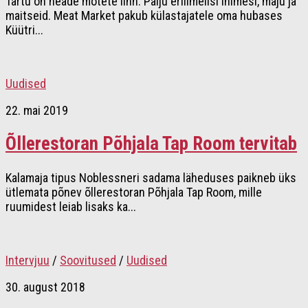
Tartu on heade mõtete linn. Palju eriilmelisi inimesi, maju ja
maitseid. Meat Market pakub külastajatele oma hubases
Küütri...
Uudised
22. mai 2019
Õllerestoran Põhjala Tap Room tervitab
Kalamaja tipus Noblessneri sadama läheduses paikneb üks
ütlemata põnev õllerestoran Põhjala Tap Room, mille
ruumidest leiab lisaks ka...
Intervjuu
/
Soovitused
/
Uudised
30. august 2018