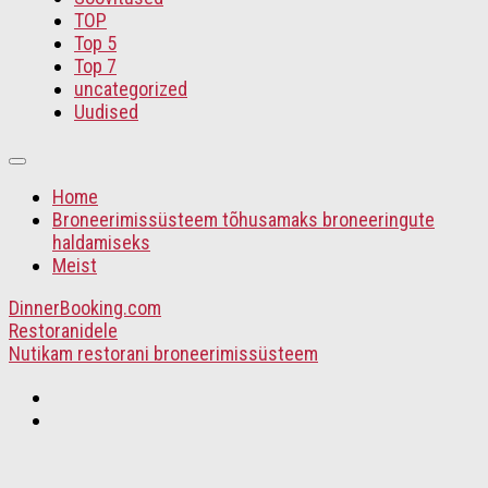
TOP
Top 5
Top 7
uncategorized
Uudised
Home
Broneerimissüsteem tõhusamaks broneeringute
haldamiseks
Meist
DinnerBooking.com
Restoranidele
Nutikam restorani broneerimissüsteem