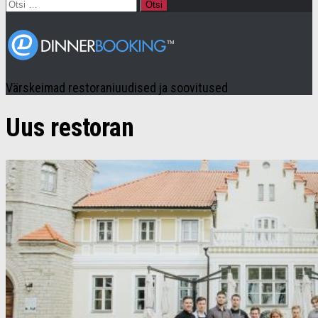
Otsi:
Värskeimad restoraniuudised ja soovitused
Uus restoran