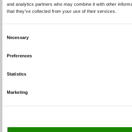
and analytics partners who may combine it with other informa
Tallinna väliterrassid – vaata, kus väljas
that they’ve collected from your use of their services.
einestada
Consent
Necessary
Selection
Soovitus: TOP 5 pealinna restorani sõbrapäeval
Preferences
Statistics
Marketing
Milliseid restorane eelistasid külastajad 2015.
aastal?