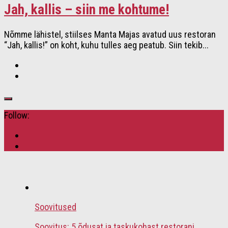
Jah, kallis – siin me kohtume!
Nõmme lähistel, stiilses Manta Majas avatud uus restoran
“Jah, kallis!” on koht, kuhu tulles aeg peatub. Siin tekib...
Follow:
Soovitused
Soovitus: 5 õdusat ja taskukohast restorani