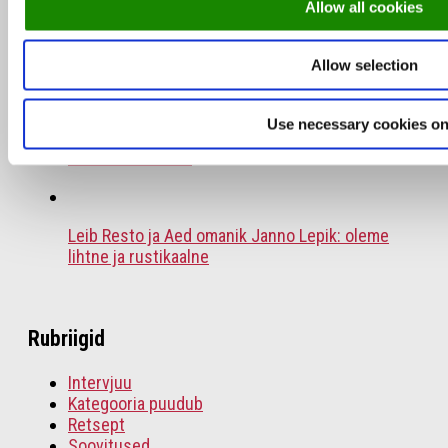
Allow all cookies
MEKKi peakokk Rene Uusmees: MEKKi edu
näitab, et liigume õiges suunas
Allow selection
Use necessary cookies on
Soovitus: Milliseid restorane Tallinn Music
Week’il külastada
Leib Resto ja Aed omanik Janno Lepik: oleme
lihtne ja rustikaalne
Rubriigid
Intervjuu
Kategooria puudub
Retsept
Soovitused