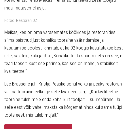
maailmatasemel asju.
Fotod: Restoran 02
Meikas, kes on oma varasemates köökides ja restoranides
silma paistnud just kohaliku tooraine väärindamise ja
kasutamise poolest, kinnitab, et ka 02 köögis kasutatakse Eesti
ürte, salateid, kala ja liha. „Kohaliku toidu suurim eelis on see, et
tead täpselt, kust see pärineb, kas see on mahe ja stabiilselt
kvaliteetne.“
Lee Brasserie juhi Kristja Peäske sõnul võiks ja peaks restoran
valima tooraine eelkõige selle kvaliteedi järgi. „Kui kvaliteetne
tooraine tuleb meie enda kohalikult tootjalt – suurepärane! Ja
selle eest võib vahel maksta ka kõrgemat hinda kui sama tüüpi
toote eest, mis tuleb mujalt.“