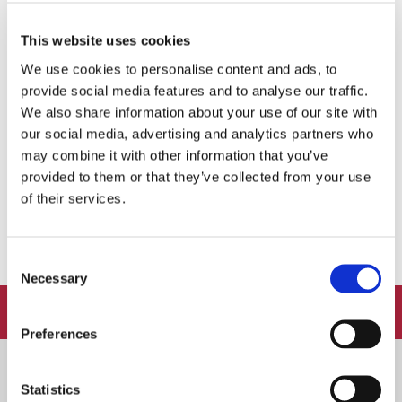
This website uses cookies
YOU MAY ALSO LIKE...
We use cookies to personalise content and ads, to
provide social media features and to analyse our traffic.
We also share information about your use of our site with
Snoob resto: sumeda
our social media, advertising and analytics partners who
suveterrassiga Nõmme pärl!
Saa osa elamuslikust
may combine it with other information that you’ve
naistekuu eriõhtusöögist
25. JUULI 2018
provided to them or that they’ve collected from your use
Fotografiskas
of their services.
15. VEEBRUAR 2023
Consent
Necessary
Selection
FOLLOW:
Preferences
Statistics