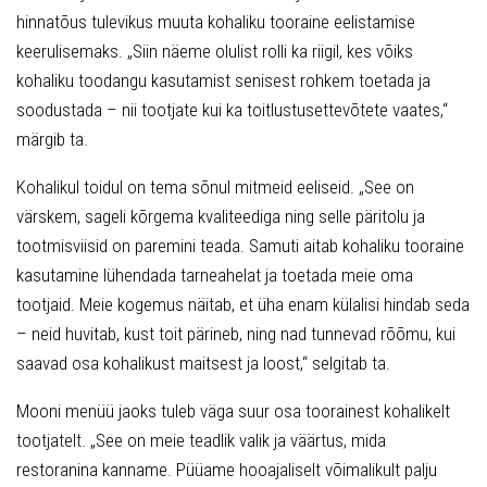
hinnatõus tulevikus muuta kohaliku tooraine eelistamise
keerulisemaks. „Siin näeme olulist rolli ka riigil, kes võiks
kohaliku toodangu kasutamist senisest rohkem toetada ja
soodustada – nii tootjate kui ka toitlustusettevõtete vaates,“
märgib ta.
Kohalikul toidul on tema sõnul mitmeid eeliseid. „See on
värskem, sageli kõrgema kvaliteediga ning selle päritolu ja
tootmisviisid on paremini teada. Samuti aitab kohaliku tooraine
kasutamine lühendada tarneahelat ja toetada meie oma
tootjaid. Meie kogemus näitab, et üha enam külalisi hindab seda
– neid huvitab, kust toit pärineb, ning nad tunnevad rõõmu, kui
saavad osa kohalikust maitsest ja loost,“ selgitab ta.
Mooni menüü jaoks tuleb väga suur osa toorainest kohalikelt
tootjatelt. „See on meie teadlik valik ja väärtus, mida
restoranina kanname. Püüame hooajaliselt võimalikult palju