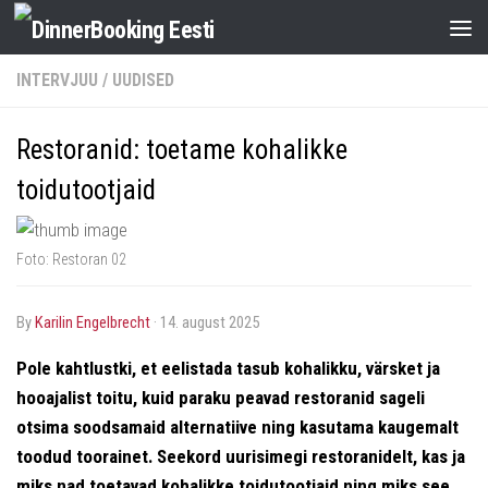
INTERVJUU
/
UUDISED
Restoranid: toetame kohalikke
toidutootjaid
Foto: Restoran 02
by
Karilin Engelbrecht
·
14. august 2025
Pole kahtlustki, et eelistada tasub kohalikku, värsket ja
hooajalist toitu, kuid paraku peavad restoranid sageli
otsima soodsamaid alternatiive ning kasutama kaugemalt
toodud toorainet. Seekord uurisimegi restoranidelt, kas ja
miks nad toetavad kohalikke toidutootjaid ning miks see