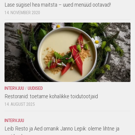
Lase sügisel hea maitsta – uued menüüd ootavad!
14. NOVEMBER 2020
INTERVJUU
/
UUDISED
Restoranid: toetame kohalikke toidutootjaid
14. AUGUST 2025
INTERVJUU
Leib Resto ja Aed omanik Janno Lepik: oleme lihtne ja