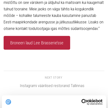
mistõttu on see värskem ja üldjuhul ka maitsvam kui kaugemalt
tulnud tooraine. Meie jaoks on väga tähtis ka kogukondlik
mõõde – kohalike talumeeste kauba kasutamine panustab
Eesti maapiirkondade arengusse ja jätkusuutlikkusse. Lisaks on
otsene kontakt toidutootjaga igas mõttes südantsoojendav.“
Broneeri laud Lee Brasserie’sse
NEXT STORY
Instagrami väärilised restoranid Tallinnas
PREVIOUS STORY
TOP 10: selgusid juuli parimad restoranid