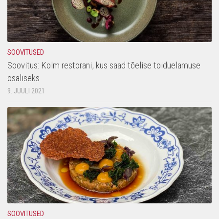
SOOVITUSED
Soovitus: Kolm restorani, kus saad tõelise toiduelamuse
osaliseks
9. JUULI 2021
SOOVITUSED