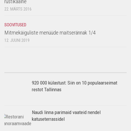
rustikaalne
22. MÄRTS 2016
SOOVITUSED
Mitmekäiguliste menüüde maitserännak 1/4
12. JUUNI 2019
920 000 külastust: Siin on 10 populaarseimat
restot Tallinnas
Naudi linna parimaid vaateid nendel
katuseterrassidel