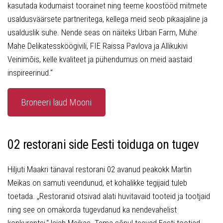
kasutada kodumaist toorainet ning teeme koostööd mitmete
usaldusväärsete partneritega, kellega meid seob pikaajaline ja
usalduslik suhe. Nende seas on näiteks Urban Farm, Muhe
Mahe Delikatessköögivili, FIE Raissa Pavlova ja Allikukivi
Veinimõis, kelle kvaliteet ja pühendumus on meid aastaid
inspireerinud.“
Broneeri laud Mooni
02 restorani side Eesti toiduga on tugev
Hiljuti Maakri tänaval restorani 02 avanud peakokk Martin
Meikas on samuti veendunud, et kohalikke tegijaid tuleb
toetada. „Restoranid otsivad alati huvitavaid tooteid ja tootjaid
ning see on omakorda tugevdanud ka nendevahelist
konkurentsi,“ leiab Meikas. Tema sõnul teevad Eesti tootjad