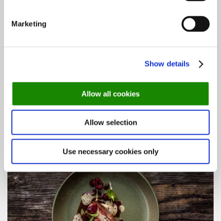
SOOVITUSED
Soovitus: 5 restorani Tallinnas, mis sobivad ka
Marketing
taimetoitlasele
6. MÄRTS 2019
Show details
SOOVITUSED
Täpselt 20€ – mida selle eest saab?
Allow all cookies
17. JAANUAR 2020
Allow selection
SOOVITUSED
Soovitus: Autentsed Itaalia restoranid Eestis
18. JAANUAR 2019
Use necessary cookies only