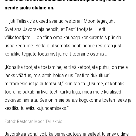
nende jaoks oluline on.
Hiljuti Telliskivis uksed avanud restorani Moon tegevjuht
Svetlana Javorskaja nendib, et Eesti tootjatel – eriti
väiketootjatel – on täna oma kaubaga konkurentsis püsida
üsna keeruline. Seda olulisemaks peab nende restoran just
kohalike tegijate toetamist ja neilt tooraine ostmist.
„Kohalike tootjate toetamine, eriti väiketootjate puhul, on meie
jaoks väärtus, mis aitab hoida elus Eesti toidukultuuri
mitmekesisust ja autentsust,“ kinnitab ta. „Usume, et kohalik
tooraine pakub nii kvaliteeti kui ka lugu, mida meie külalised
oskavad hinnata. See on meie panus kogukonna toetamiseks ja
kestliku tuleviku kujundamiseks.“
Fotod: Restoran Moon Telliskivis
Javorskaja sõnul võib käibemaksutõus ja sellest tulenev üldine