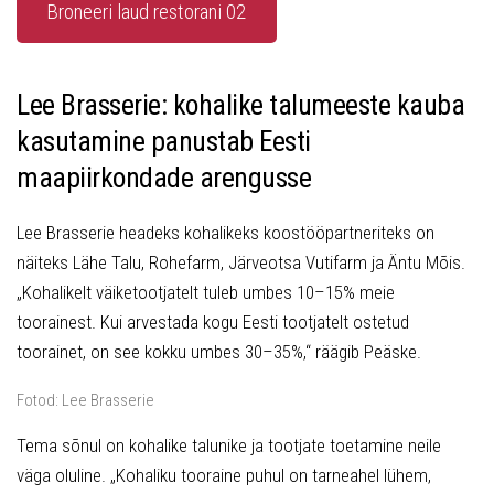
Broneeri laud restorani 02
Lee Brasserie: kohalike talumeeste kauba
kasutamine panustab Eesti
maapiirkondade arengusse
Lee Brasserie headeks kohalikeks koostööpartneriteks on
näiteks Lähe Talu, Rohefarm, Järveotsa Vutifarm ja Äntu Mõis.
„Kohalikelt väiketootjatelt tuleb umbes 10–15% meie
toorainest. Kui arvestada kogu Eesti tootjatelt ostetud
toorainet, on see kokku umbes 30–35%,“ räägib Peäske.
Fotod: Lee Brasserie
Tema sõnul on kohalike talunike ja tootjate toetamine neile
väga oluline. „Kohaliku tooraine puhul on tarneahel lühem,