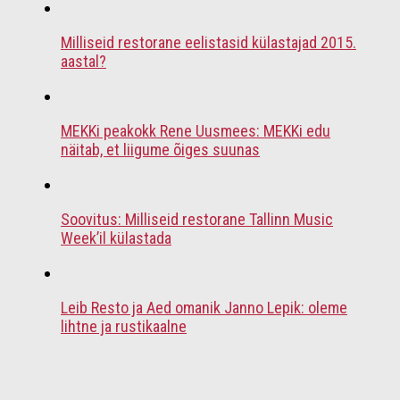
Milliseid restorane eelistasid külastajad 2015.
aastal?
MEKKi peakokk Rene Uusmees: MEKKi edu
näitab, et liigume õiges suunas
Soovitus: Milliseid restorane Tallinn Music
Week’il külastada
Leib Resto ja Aed omanik Janno Lepik: oleme
lihtne ja rustikaalne