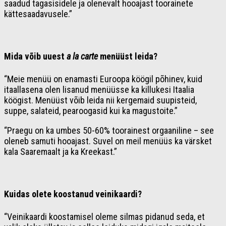
saadud tagasisidele ja olenevalt hooajast toorainete
kättesaadavusele.”
Mida võib uuest
a la carte
menüüst leida?
“Meie menüü on enamasti Euroopa köögil põhinev, kuid
itaallasena olen lisanud menüüsse ka killukesi Itaalia
köögist. Menüüst võib leida nii kergemaid suupisteid,
suppe, salateid, pearoogasid kui ka magustoite.”
“Praegu on ka umbes 50-60% toorainest orgaaniline – see
oleneb samuti hooajast. Suvel on meil menüüs ka värsket
kala Saaremaalt ja ka Kreekast.”
Kuidas olete koostanud veinikaardi?
“Veinikaardi koostamisel oleme silmas pidanud seda, et