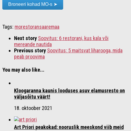
Broneeri kohad MO-s ➤
Tags:
mo
restoran
saaremaa
Next story
Soovitus: 6 restorani, kus kala või
mereande nautida
Previous story
Soovitus: 5 maitsvat liharooga, mida
peab proovima
You may also like...
Kloogaranna kaunis looduses asuv elamusresto on
väljasõitu väärt!
18. oktoober 2021
Art Priori peakokad: nooruslik meeskond viib meid