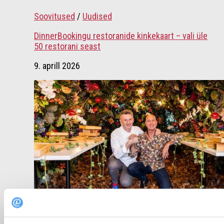
Soovitused
/
Uudised
DinnerBookingu restoranide kinkekaart – vali üle
50 restorani seast
9. aprill 2026
Uudised