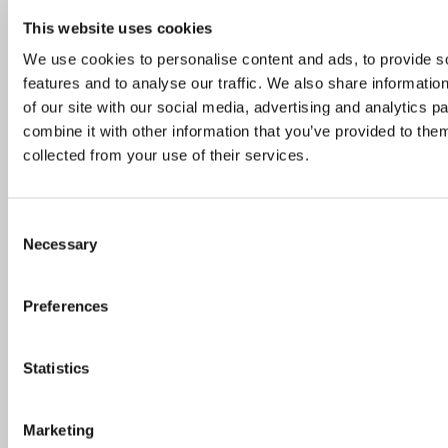
Nädalavahetuse pop-up: Lillevõlvid & lookas
This website uses cookies
lauad restoranis Mon Repos
We use cookies to personalise content and ads, to provide s
features and to analyse our traffic. We also share informatio
8. november 2019
of our site with our social media, advertising and analytics 
combine it with other information that you’ve provided to them
collected from your use of their services.
Consent
Necessary
Selection
Preferences
Statistics
TOP
Marketing
Itaalia köögist Michelini tärnideni – siin on