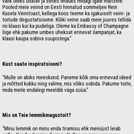
valik oleks üllatav ja selles leiduks midagi igale maitsele.
Pooled meie veinid on Eesti hinnatud sommeljee Rein
Kasela Veinitoast, kellega koos teeme ka igakuiselt veini- ja
toitude degustatsioone. Kõiki veine saab meie juures tellida
nii klaasi kui ka pudeliga. Oleme ka Embassy of Champagne
liige ehk pakume umbes üheksat erinevat šampanjat, ka
klaasi kaupa sobiva suupistega.”
Kust saate inspiratsiooni?
“Mulle on abiks meeskond. Paneme kõik oma erinevad ideed
ja mõtted kokku ning valime, mis võiks sobida. Pakume toite,
mida meile endalegi meeldib väga süüa.”
Mis on Teie lemmikmagustoit?
“Minu lemmik on minu enda tiramisu ehk menüüst leiab