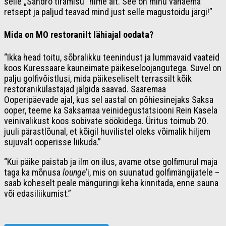
selle „Sandro tiramisu“ nime alt. See on minu vanaema
retsept ja paljud teavad mind just selle magustoidu järgi!”
Mida on MO restoranilt lähiajal oodata?
“Ikka head toitu, sõbralikku teenindust ja lummavaid vaateid
koos Kuressaare kauneimate päikeseloojangutega. Suvel on
palju golfivõistlusi, mida päikeseliselt terrassilt kõik
restoranikülastajad jälgida saavad. Saaremaa
Ooperipäevade ajal, kus sel aastal on põhiesinejaks Saksa
ooper, teeme ka Saksamaa veinidegustatsiooni Rein Kasela
veinivalikust koos sobivate söökidega. Üritus toimub 20.
juuli pärastlõunal, et kõigil huvilistel oleks võimalik hiljem
sujuvalt ooperisse liikuda.”
“Kui päike paistab ja ilm on ilus, avame otse golfimurul maja
taga ka mõnusa
lounge
’i, mis on suunatud golfimängijatele –
saab koheselt peale mänguringi keha kinnitada, enne sauna
või edasiliikumist.”