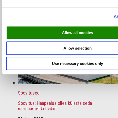
külastajate lemmikrestod
16. oktoober 2023
S
Allow all cookies
Allow selection
Use necessary cookies only
Soovitused
Soovitus: Haapsalus olles külasta seda
mereäärset kohvikut