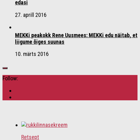
edasi
27. aprill 2016
MEKKi peakokk Rene Uusmees: MEKKi edu näitab, et
liigume õiges suunas
10. märts 2016
Follow:
Retsept