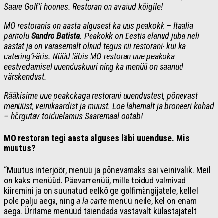
Saare Golf’i hoones. Restoran on avatud kõigile!
MO restoranis on aasta algusest ka uus peakokk – Itaalia
päritolu
Sandro Batista
. Peakokk on Eestis elanud juba neli
aastat ja on varasemalt olnud tegus nii restorani- kui ka
catering’i-äris. Nüüd läbis MO restoran uue peakoka
eestvedamisel uuenduskuuri ning ka menüü on saanud
värskendust.
Rääkisime uue peakokaga restorani uuendustest, põnevast
menüüst, veinikaardist ja muust. Loe lähemalt ja broneeri kohad
– hõrgutav toiduelamus Saaremaal ootab!
MO restoran tegi aasta alguses läbi uuenduse. Mis
muutus?
“Muutus interjöör, menüü ja põnevamaks sai veinivalik. Meil
on kaks menüüd. Päevamenüü, mille toidud valmivad
kiiremini ja on suunatud eelkõige golfimängijatele, kellel
pole palju aega, ning
a la carte
menüü neile, kel on enam
aega. Üritame menüüd täiendada vastavalt külastajatelt