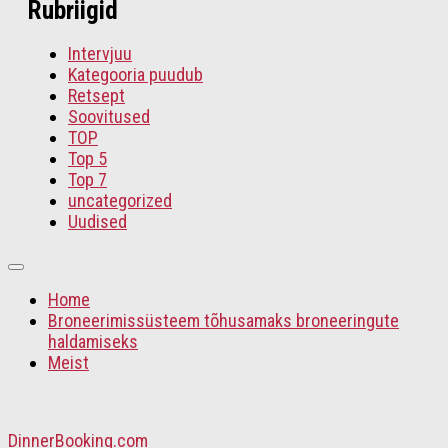
Rubriigid
Intervjuu
Kategooria puudub
Retsept
Soovitused
TOP
Top 5
Top 7
uncategorized
Uudised
Home
Broneerimissüsteem tõhusamaks broneeringute
haldamiseks
Meist
DinnerBooking.com