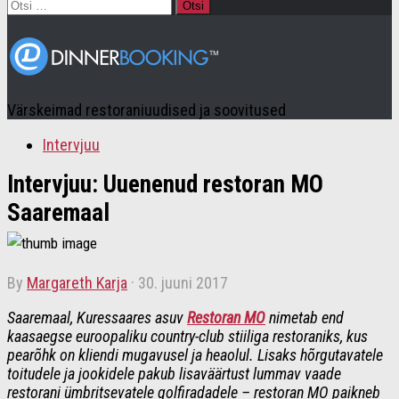
Otsi:
Värskeimad restoraniuudised ja soovitused
Intervjuu
Intervjuu: Uuenenud restoran MO
Saaremaal
by
Margareth Karja
·
30. juuni 2017
Saaremaal, Kuressaares asuv
Restoran MO
nimetab end
kaasaegse euroopaliku country-club stiiliga restoraniks, kus
pearõhk on kliendi mugavusel ja heaolul. Lisaks hõrgutavatele
toitudele ja jookidele pakub lisaväärtust lummav vaade
restorani ümbritsevatele golfiradadele – restoran MO paikneb