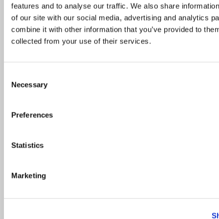
Kauni merevaatega restoranid Eestis, mida
features and to analyse our traffic. We also share informatio
kindlasti külastada
of our site with our social media, advertising and analytics 
combine it with other information that you’ve provided to them
12. juuni 2023
collected from your use of their services.
TOP
/
Uudised
Consent
Necessary
Selection
TOP 10: selgusid juuli parimad restoranid
7. august 2025
Preferences
Statistics
Marketing
S