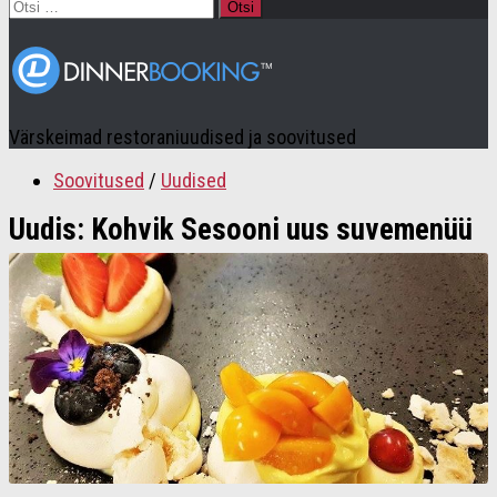
Otsi:
Värskeimad restoraniuudised ja soovitused
Soovitused
/
Uudised
Uudis: Kohvik Sesooni uus suvemenüü