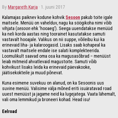
by
Margareth Karja
·
1. juuni 2017
Kalamajas paiknev kodune kohvik
Sesoon
pakub toite igale
maitsele. Menüü on vahelduv, nagu ka söögikoha nimi võib
vihjata (
sesoon
ehk ‘hooaeg’). Seega uuendatakse menüüd
ka neli korda aastas ning toorainet kasutatakse samuti
vastavalt hooajale. Valikus on nii suppe, võileibu kui ka
erinevaid liha- ja kalaroogasid. Lisaks saab kohapeal ka
vastavalt maitsele endale ise salati komplekteerida.
Loomulikult saavad oma osa ka magusasõbrad – menüüst
leiab mitmeid ahvatlevaid magustoite. Samuti võib
kohvikust lisaks leida ka erinevaid päevakooke,
jäätisekokteile ja muud põnevat.
Kuna esimene suvekuu on alanud, on ka Sesoonis uus
suvine menüü. Valisime välja mõned eriti isuäratavad road
uuest menüüst ja jagame neid ka lugejatega. Vaata lähemalt,
vali oma lemmikud ja broneeri kohad. Head isu!
Eelroad