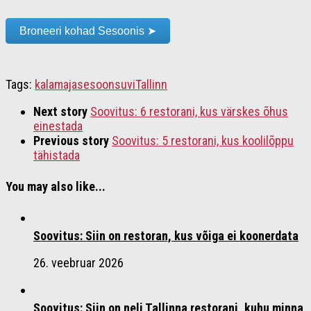
Broneeri kohad Sesoonis ➤
Tags:
kalamaja
sesoon
suvi
Tallinn
Next story
Soovitus: 6 restorani, kus värskes õhus
einestada
Previous story
Soovitus: 5 restorani, kus koolilõppu
tähistada
You may also like...
Soovitus: Siin on restoran, kus võiga ei koonerdata
26. veebruar 2026
Soovitus: Siin on neli Tallinna restorani, kuhu minna