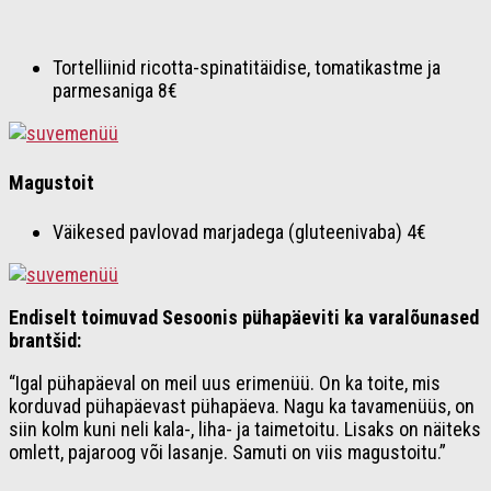
Tortelliinid ricotta-spinatitäidise, tomatikastme ja
parmesaniga 8€
Magustoit
Väikesed pavlovad marjadega (gluteenivaba) 4€
Endiselt toimuvad Sesoonis pühapäeviti ka varalõunased
brantšid:
“Igal pühapäeval on meil uus erimenüü. On ka toite, mis
korduvad pühapäevast pühapäeva. Nagu ka tavamenüüs, on
siin kolm kuni neli kala-, liha- ja taimetoitu. Lisaks on näiteks
omlett, pajaroog või lasanje. Samuti on viis magustoitu.”