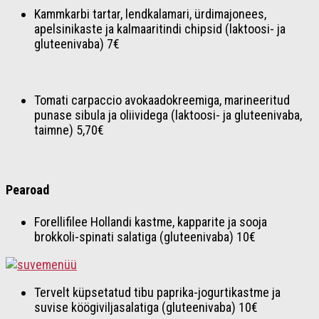
Kammkarbi tartar, lendkalamari, ürdimajonees,
apelsinikaste ja kalmaaritindi chipsid (laktoosi- ja
gluteenivaba) 7€
Tomati carpaccio avokaadokreemiga, marineeritud
punase sibula ja oliividega (laktoosi- ja gluteenivaba,
taimne) 5,70€
Pearoad
Forellifilee Hollandi kastme, kapparite ja sooja
brokkoli-spinati salatiga (gluteenivaba) 10€
Tervelt küpsetatud tibu paprika-jogurtikastme ja
suvise köögiviljasalatiga (gluteenivaba) 10€