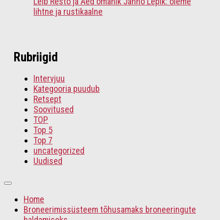
Leib Resto ja Aed omanik Janno Lepik: oleme
lihtne ja rustikaalne
Rubriigid
Intervjuu
Kategooria puudub
Retsept
Soovitused
TOP
Top 5
Top 7
uncategorized
Uudised
Home
Broneerimissüsteem tõhusamaks broneeringute
haldamiseks