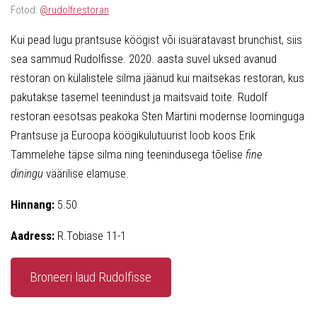
Fotod:
@rudolfrestoran
Kui pead lugu prantsuse köögist või isuäratavast brunchist, siis
sea sammud Rudolfisse. 2020. aasta suvel uksed avanud
restoran on külalistele silma jäänud kui maitsekas restoran, kus
pakutakse tasemel teenindust ja maitsvaid toite. Rudolf
restoran eesotsas peakoka Sten Märtini modernse loominguga
Prantsuse ja Euroopa köögikulutuurist loob koos Erik
Tammelehe täpse silma ning teenindusega tõelise
fine
diningu
väärilise elamuse.
Hinnang:
5.50
Aadress:
R.Tobiase 11-1
Broneeri laud Rudolfisse