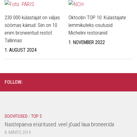
230 000 külastajat on väljas
Oktoobri TOP 10: Külastajate
söömas käinud: Siin on 10
lemmikuteks osutusid
enim broneeritud restot
Michelini restoranid
Tallinnas
1. NOVEMBER 2022
1. AUGUST 2024
FOLLOW:
SOOVITUSED
/
TOP 5
Naistepäeva eriüritused: veel jõuad laua broneerida
8. MÄRTS 2019