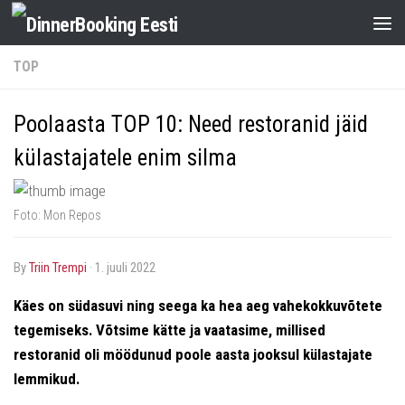
TOP
Poolaasta TOP 10: Need restoranid jäid
külastajatele enim silma
Foto: Mon Repos
by
Triin Trempi
·
1. juuli 2022
Käes on südasuvi ning seega ka hea aeg vahekokkuvõtete
tegemiseks.
Võtsime kätte ja vaatasime, millised
restoranid oli möödunud poole aasta jooksul külastajate
lemmikud.