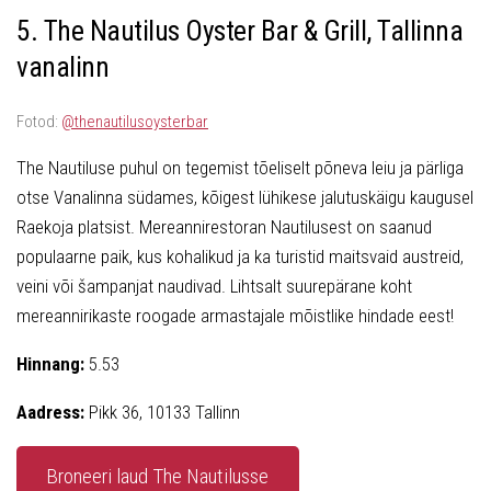
5. The Nautilus Oyster Bar & Grill, Tallinna
vanalinn
Fotod:
@thenautilusoysterbar
The Nautiluse puhul on tegemist tõeliselt põneva leiu ja pärliga
otse Vanalinna südames, kõigest lühikese jalutuskäigu kaugusel
Raekoja platsist. Mereannirestoran Nautilusest on saanud
populaarne paik, kus kohalikud ja ka turistid maitsvaid austreid,
veini või šampanjat naudivad. Lihtsalt suurepärane koht
mereannirikaste roogade armastajale mõistlike hindade eest!
Hinnang:
5.53
Aadress:
Pikk 36, 10133 Tallinn
Broneeri laud The Nautilusse