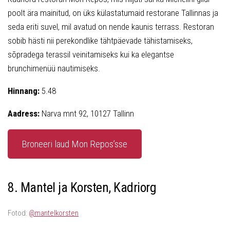
poolt ära mainitud, on üks külastatumaid restorane Tallinnas ja
seda eriti suvel, mil avatud on nende kaunis terrass. Restoran
sobib hästi nii perekondlike tähtpäevade tähistamiseks,
sõpradega terassil veinitamiseks kui ka elegantse
brunchimenüü nautimiseks.
Hinnang:
5.48
Aadress:
Narva mnt 92, 10127 Tallinn
Broneeri laud Mon Repos’sse
8. Mantel ja Korsten, Kadriorg
Fotod:
@mantelkorsten