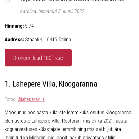
Karolina, hinnanud 5. juunil 2022
Hinnang:
5.74
Aadress:
Staapli 4, 10415 Tallinn
Broneeri laud 180°-sse
1. Lahepere Villa, Kloogaranna
Fotod:
@laheperevilla
Möödunud poolaasta külaliste lemmikuks osutus Kloogaranna
elamusresto Lahepere Villa. Restoran, mis oli ka 2021. aasta
koguarvestuses külastajate lemmik ning mis sai hiljuti ära
mainitud ka Michelini giidi poolt, pakub privaatses stiilis