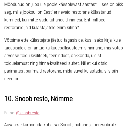
Möödunud on juba üle poole käesolevast aastast – see on pikk
aeg, mille jooksul on Eesti erinevaid restorane külastanud
kümneid, kui mitte sadu tuhandeid inimesi. Ent millised
restoranid jäid külastajatele enim silma?
Võtsime ette külastajate jäetud tagasiside, kus lisaks kirjalikule
tagasisidele on antud ka kuuepallisüsteemis hinnang, mis võtab
arvesse toidu kvaliteeti, teenindust, õhkkonda, üldist
toiduelamust ning hinna-kvaliteedi suhet. Nii et kui otsid
parimatest parimaid restorane, mida suvel külastada, siis siin
need on!
10. Snoob resto, Nõmme
Fotod:
@snoobresto
Auväärse kümnenda koha sai Snoob, hubane ja peresõbralik