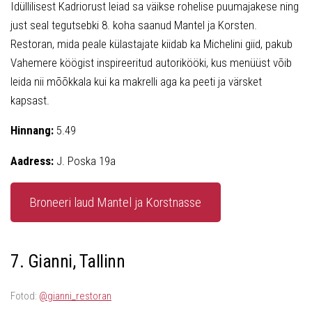
Idüllilisest Kadriorust leiad sa väikse rohelise puumajakese ning
just seal tegutsebki 8. koha saanud Mantel ja Korsten.
Restoran, mida peale külastajate kiidab ka Michelini giid, pakub
Vahemere köögist inspireeritud autorikööki, kus menüüst võib
leida nii mõõkkala kui ka makrelli aga ka peeti ja värsket
kapsast.
Hinnang:
5.49
Aadress:
J. Poska 19a
Broneeri laud Mantel ja Korstnasse
7. Gianni, Tallinn
Fotod:
@gianni_restoran