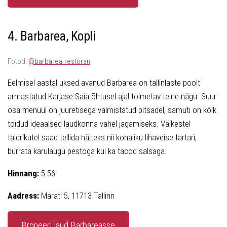
4. Barbarea, Kopli
Fotod:
@barbarea.restoran
Eelmisel aastal uksed avanud Barbarea on tallinlaste poolt
armastatud Karjase Saia õhtusel ajal toimetav teine nägu. Suur
osa menüül on juuretisega valmistatud pitsadel, samuti on kõik
toidud ideaalsed laudkonna vahel jagamiseks. Väikestel
taldrikutel saad tellida näiteks nii kohaliku lihaveise tartari,
burrata karulaugu pestoga kui ka tacod salsaga.
Hinnang:
5.56
Aadress:
Marati 5, 11713 Tallinn
Broneeri laud Barbareasse