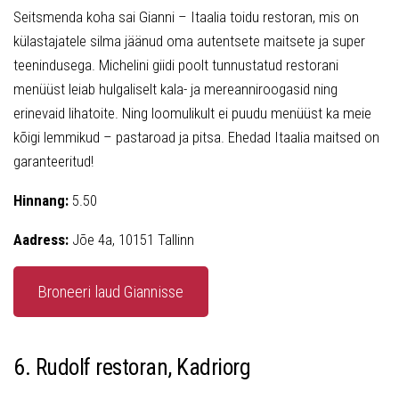
Seitsmenda koha sai Gianni – Itaalia toidu restoran, mis on
külastajatele silma jäänud oma autentsete maitsete ja super
teenindusega. Michelini giidi poolt tunnustatud restorani
menüüst leiab hulgaliselt kala- ja mereanniroogasid ning
erinevaid lihatoite. Ning loomulikult ei puudu menüüst ka meie
kõigi lemmikud – pastaroad ja pitsa. Ehedad Itaalia maitsed on
garanteeritud!
Hinnang:
5.50
Aadress:
Jõe 4a, 10151 Tallinn
Broneeri laud Giannisse
6. Rudolf restoran, Kadriorg