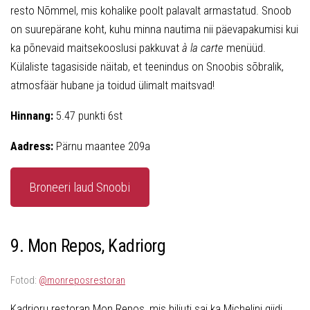
resto Nõmmel, mis kohalike poolt palavalt armastatud. Snoob
on suurepärane koht, kuhu minna nautima nii päevapakumisi kui
ka põnevaid maitsekooslusi pakkuvat
à la carte
menüüd.
Külaliste tagasiside näitab, et teenindus on Snoobis sõbralik,
atmosfäär hubane ja toidud ülimalt maitsvad!
Hinnang:
5.47 punkti 6st
Aadress:
Pärnu maantee 209a
Broneeri laud Snoobi
9. Mon Repos, Kadriorg
Fotod:
@monreposrestoran
Kadrioru restoran Mon Repos, mis hiljuti sai ka Michelini giidi