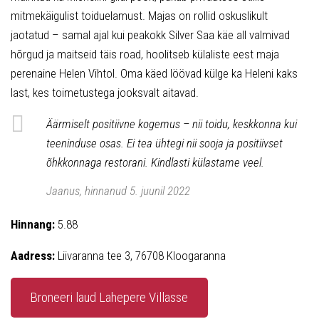
mitmekäigulist toiduelamust. Majas on rollid oskuslikult
jaotatud – samal ajal kui peakokk Silver Saa käe all valmivad
hõrgud ja maitseid täis road, hoolitseb külaliste eest maja
perenaine Helen Vihtol. Oma käed löövad külge ka Heleni kaks
last, kes toimetustega jooksvalt aitavad.
Äärmiselt positiivne kogemus – nii toidu, keskkonna kui
teeninduse osas. Ei tea ühtegi nii sooja ja positiivset
õhkkonnaga restorani. Kindlasti külastame veel.
Jaanus, hinnanud 5. juunil 2022
Hinnang:
5.88
Aadress:
Liivaranna tee 3, 76708 Kloogaranna
Broneeri laud Lahepere Villasse