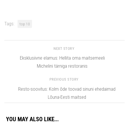
Tags:
top 10
NEXT STORY
Eksklusiivne elamus: Hellita oma maitsemeeli
Michelini tärniga restoranis
PREVIOUS STORY
Resto-soovitus: Kolm õde toovad sinuni ehedaimad
Lõuna-Eesti maitsed
YOU MAY ALSO LIKE...