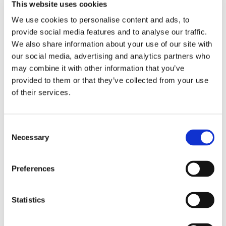
This website uses cookies
Fotod:
@holmrestoran
We use cookies to personalise content and ads, to
Kolmanda koha sai Tartu kulinaariamaastiku lipulaev restoran
provide social media features and to analyse our traffic.
Hõlm, mis hiljuti ka Michelini giidi poolt tunnustatud sai. Ülikooli
We also share information about your use of our site with
our social media, advertising and analytics partners who
tänaval asuv restoran pakub alati kauneid ja uudseid
may combine it with other information that you’ve
kodumaiseid maitseid. Külastajad hindavad kõrgelt Hõlma poolt
provided to them or that they’ve collected from your use
pakutavat maitseelamust, väärtust lisab avatud köök, mis
of their services.
annab võimaluse nautida võrratut kokakunsti.
Väga maitsvad toidud ja meeldiv teenindus. Tuleme
Consent
kindlasti tagasi, sest palju ahvatlevaid roogi jäi veel
Necessary
Selection
maitsmata!
Annely, hinnanud 22. juunil 2022
Preferences
Hinnang:
5.64
Statistics
Aadress:
Ülikooli 14, 51003 Tartu