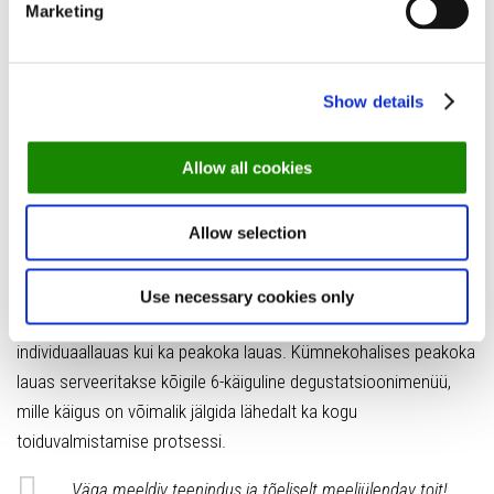
Marketing
Broneeri laud Hõlma
Show details
2. 180° by Matthias Diether, Tallinn
Allow all cookies
Fotod:
@180restaurant
/ Fotograaf Lauri Laan
Avatud köögi ja erilise mitmekäigulise menüüga on 180° Eesti
Allow selection
maitserännakute üks kuumimatest sihtkohtadest. Hiljuti
Michelini tärniga pärjatud resto eesotsas on andekas peakokk
Use necessary cookies only
Matthias Diether, kelle loomingut saab nautida nii
individuaallauas kui ka peakoka lauas. Kümnekohalises peakoka
lauas serveeritakse kõigile 6-käiguline degustatsioonimenüü,
mille käigus on võimalik jälgida lähedalt ka kogu
toiduvalmistamise protsessi.
Väga meeldiv teenindus ja tõeliselt meeliülendav toit!