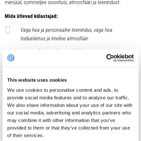
menüüd, sommeljee soovitusi, atmosfääri ja teenindust.
Mida ütlevad külastajad:
Väga hea ja personaalne teenindus, väga hea
toiduelamus ja imeline atmosfäär.
Hinnanud Katrin, 10. mai 2026
Hinnang
: 4.88/5
Aadress
: Rataskaevu 5, 10123 Tallinn
This website uses cookies
We use cookies to personalise content and ads, to
Broneeri laud Shang Shis
provide social media features and to analyse our traffic.
We also share information about your use of our site with
our social media, advertising and analytics partners who
Tutvu ka TOP 10 listiga
may combine it with other information that you’ve
provided to them or that they’ve collected from your use
Shang Shi
// Luksuslik Hiina köögi restoran
of their services.