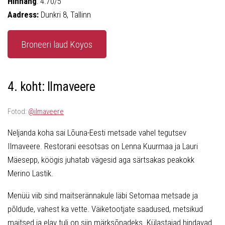
Hinnang
: 4.70/5
Aadress:
Dunkri 8, Tallinn
Broneeri laud Koyos
4. koht: Ilmaveere
Fotod:
@ilmaveere
Neljanda koha sai Lõuna-Eesti metsade vahel tegutsev
Ilmaveere. Restorani eesotsas on Lenna Kuurmaa ja Lauri
Mäesepp, köögis juhatab vägesid aga särtsakas peakokk
Merino Lastik.
Menüü viib sind maitserännakule läbi Setomaa metsade ja
põldude, vahest ka vette. Väiketootjate saadused, metsikud
maitsed ja elav tuli on siin märksõnadeks. Külastajad hindavad