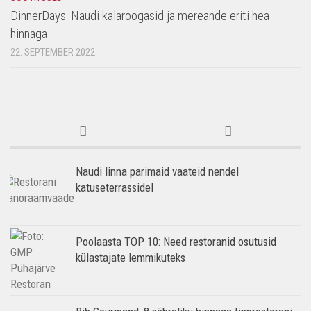
DinnerDays: Naudi kalaroogasid ja mereande eriti hea
hinnaga
22. SEPTEMBER 2022
Naudi linna parimaid vaateid nendel
katuseterrassidel
Poolaasta TOP 10: Need restoranid osutusid
külastajate lemmikuteks