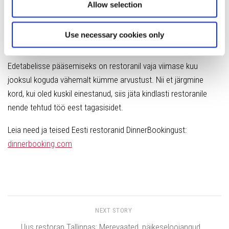
teenindust, atmosfääri ning toidu hinna ja kvaliteedi suhet.
Allow selection
Nende andmete põhjal koostame ülevaate kõrgemalt hinnatud
restoranidest, mis põhineb reaalselt restoranis einestanud
Use necessary cookies only
inimeste kollektiivsel arvamusel.
Edetabelisse pääsemiseks on restoranil vaja viimase kuu
jooksul koguda vähemalt kümme arvustust. Nii et järgmine
kord, kui oled kuskil einestanud, siis jäta kindlasti restoranile
nende tehtud töö eest tagasisidet.
Leia need ja teised Eesti restoranid DinnerBookingust:
dinnerbooking.com
NEXT STORY
Uus restoran Tallinnas: Merevaated, päikeseloojangud