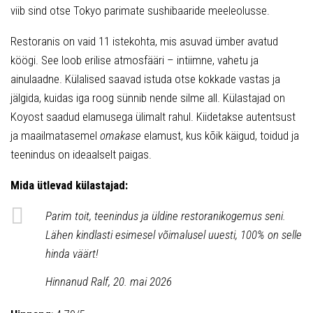
viib sind otse Tokyo parimate sushibaaride meeleolusse.
Restoranis on vaid 11 istekohta, mis asuvad ümber avatud
köögi. See loob erilise atmosfääri – intiimne, vahetu ja
ainulaadne. Külalised saavad istuda otse kokkade vastas ja
jälgida, kuidas iga roog sünnib nende silme all. Külastajad on
Koyost saadud elamusega ülimalt rahul. Kiidetakse autentsust
ja maailmatasemel
omakase
elamust, kus kõik käigud, toidud ja
teenindus on ideaalselt paigas.
Mida ütlevad külastajad:
Parim toit, teenindus ja üldine restoranikogemus seni.
Lähen kindlasti esimesel võimalusel uuesti, 100% on selle
hinda väärt!
Hinnanud Ralf, 20. mai 2026