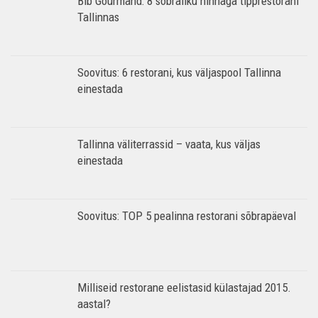
Bib Gourmand: 8 sõbraliku hinnaga tipprestorani
Tallinnas
Soovitus: 6 restorani, kus väljaspool Tallinna
einestada
Tallinna väliterrassid – vaata, kus väljas
einestada
Soovitus: TOP 5 pealinna restorani sõbrapäeval
Milliseid restorane eelistasid külastajad 2015.
aastal?