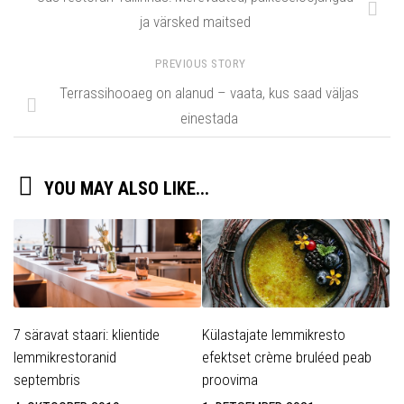
ja värsked maitsed
PREVIOUS STORY
Terrassihooaeg on alanud – vaata, kus saad väljas
einestada
YOU MAY ALSO LIKE...
7 säravat staari: klientide
Külastajate lemmikresto
lemmikrestoranid
efektset crème bruléed peab
septembris
proovima