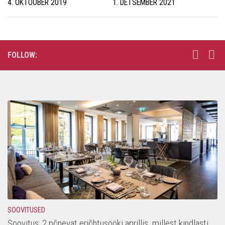
4. OKTOOBER 2019
1. DETSEMBER 2021
FOLLOW:
SOOVITUSED
Soovitus: 2 põnevat eriõhtusööki aprillis, millest kindlasti