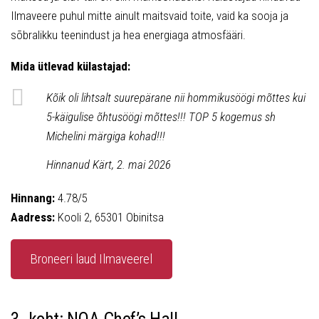
Ilmaveere puhul mitte ainult maitsvaid toite, vaid ka sooja ja
sõbralikku teenindust ja hea energiaga atmosfääri.
Mida ütlevad külastajad:
Kõik oli lihtsalt suurepärane nii hommikusöögi mõttes kui
5-käigulise õhtusöögi mõttes!!! TOP 5 kogemus sh
Michelini märgiga kohad!!!
Hinnanud Kärt, 2. mai 2026
Hinnang:
4.78/5
Aadress:
Kooli 2, 65301 Obinitsa
Broneeri laud Ilmaveerel