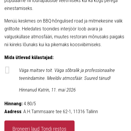
populaarne nii lõunapauside veetmiseks kui ka kogu perega
einestamiseks.
Menüü keskmes on BBQ-hõngulised road ja mitmekesine valik
grilltoite. Heledates toonides interjöör loob avara ja
valgusküllase atmosfääri, muutes restorani mõnusaks paigaks
nii kiireks lõunaks kui ka pikemaks koosviibimiseks.
Mida ütlevad külastajad:
Väga maitsev toit. Väga sõbralik ja professionaalne
teenindamine. Meeldiv atmosfäär. Suured tänud!
Hinnanud Katrin, 11. mai 2026
Hinnang:
4.80/5
Aadress
: A.H.Tammsaare tee 62-1, 11316 Tallinn
Broneeri laud Tondi restos