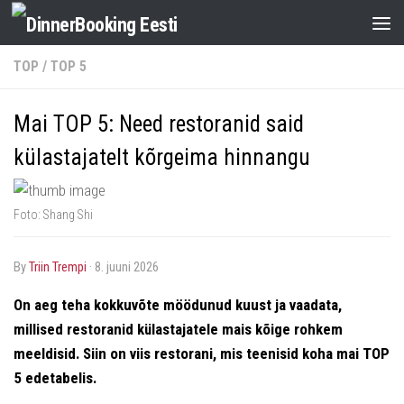
TOP
/
TOP 5
Mai TOP 5: Need restoranid said
külastajatelt kõrgeima hinnangu
Foto: Shang Shi
by
Triin Trempi
·
8. juuni 2026
On aeg teha kokkuvõte möödunud kuust ja vaadata,
millised restoranid külastajatele mais kõige rohkem
meeldisid. Siin on viis restorani, mis teenisid koha mai TOP
5 edetabelis.