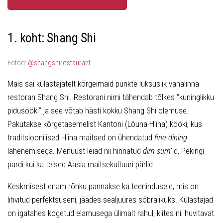
1. koht: Shang Shi
Fotod:
@shangshirestaurant
Mais sai külastajatelt kõrgeimaid punkte luksuslik vanalinna
restoran Shang Shi. Restorani nimi tähendab tõlkes “kuninglikku
pidusööki” ja see võtab hästi kokku Shang Shi olemuse.
Pakutakse kõrgetasemelist Kantoni (Lõuna-Hiina) kööki, kus
traditsioonilised Hiina maitsed on ühendatud
fine dining
lähenemisega. Menüüst leiad nii hinnatud
dim sum
’id, Pekingi
pardi kui ka teised Aasia maitsekultuuri pärlid.
Keskmisest enam rõhku pannakse ka teenindusele, mis on
lihvitud perfektsuseni, jäädes sealjuures sõbralikuks. Külastajad
on igatahes kogetud elamusega ülimalt rahul, kiites nii huvitavat