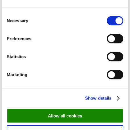
Tondi Resto
//
Mõnus ja peresõbralik kohtumispaik
NOA Chef’s Hall
/
/ Michelin tärni restoran
Consent
Ilmaveere
// Kaunis Lõuna-Eesti pärl
Necessary
Selection
Koyo
//
Jaapani omakase restoran
Snoob
// Peresõbralik restoran Nõmmel
Preferences
VESTA
// Trendikas kohtumispaik Põhja-Tallinnas
TOKO Resto
// Tartu üks hinnatumaid restorane
Statistics
R14
// Veini- ja Vahemere köögi restoran Rotermannis
RIVA
// Vahemere köögi restoran MasterChefist tuntud
peakokaga
Marketing
Kuidas koostame edetabelit
Show details
Mai edetabel on koostatud 1186 inimese hinnangu põhjal. Peale
igat DinnerBookingu broneerimissüsteemi kaudu tehtud
Allow all cookies
reserveeringut saab kasutaja võimaluse hinnata restorani, selle