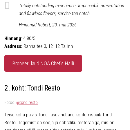
Totally outstanding experience. Impeccable presentation
and flawless flavors, service top notch.
Hinnanud Robert, 20. mai 2026
Hinnang
: 4.80/5
Aadress:
Ranna tee 3, 12112 Tallinn
Broneeri laud NOA Chef’s Halli
2. koht: Tondi Resto
Fotod:
@tondiresto
Teise koha pälvis Tondil asuv hubane kohtumispaik Tondi
Resto. Tegemist on sooja ja sõbraliku restoraniga, mis on