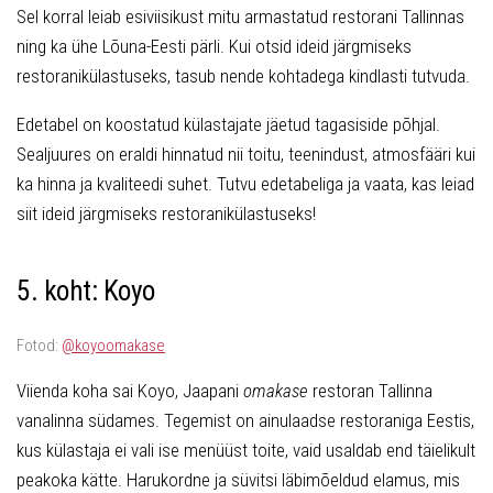
Sel korral leiab esiviisikust mitu armastatud restorani Tallinnas
ning ka ühe Lõuna-Eesti pärli. Kui otsid ideid järgmiseks
restoranikülastuseks, tasub nende kohtadega kindlasti tutvuda.
Edetabel on koostatud külastajate jäetud tagasiside põhjal.
Sealjuures on eraldi hinnatud nii toitu, teenindust, atmosfääri kui
ka hinna ja kvaliteedi suhet. Tutvu edetabeliga ja vaata, kas leiad
siit ideid järgmiseks restoranikülastuseks!
5. koht: Koyo
Fotod:
@koyoomakase
Viienda koha sai Koyo, Jaapani
omakase
restoran Tallinna
vanalinna südames. Tegemist on ainulaadse restoraniga Eestis,
kus külastaja ei vali ise menüüst toite, vaid usaldab end täielikult
peakoka kätte. Harukordne ja süvitsi läbimõeldud elamus, mis