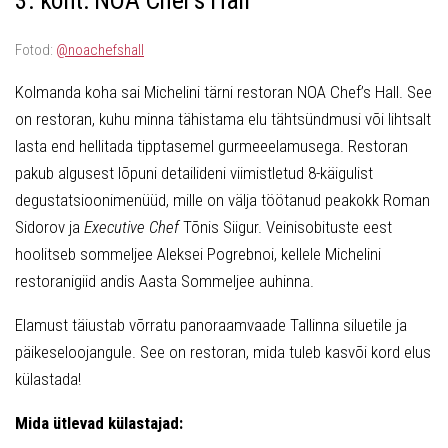
3. koht: NOA Chef’s Hall
Fotod:
@noachefshall
Kolmanda koha sai Michelini tärni restoran NOA Chef’s Hall. See
on restoran, kuhu minna tähistama elu tähtsündmusi või lihtsalt
lasta end hellitada tipptasemel gurmeeelamusega. Restoran
pakub algusest lõpuni detailideni viimistletud 8-käigulist
degustatsioonimenüüd, mille on välja töötanud peakokk Roman
Sidorov ja
Executive Chef
Tõnis Siigur. Veinisobituste eest
hoolitseb sommeljee Aleksei Pogrebnoi, kellele Michelini
restoranigiid andis Aasta Sommeljee auhinna.
Elamust täiustab võrratu panoraamvaade Tallinna siluetile ja
päikeseloojangule. See on restoran, mida tuleb kasvõi kord elus
külastada!
Mida ütlevad külastajad: