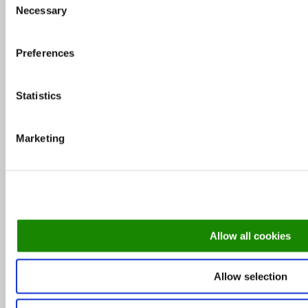
Necessary
Selection
Milliseid restorane eelistasid külastajad 2015.
aastal?
Preferences
Statistics
MEKKi peakokk Rene Uusmees: MEKKi edu
näitab, et liigume õiges suunas
Marketing
Soovitus: Milliseid restorane Tallinn Music
Week’il külastada
Leib Resto ja Aed omanik Janno Lepik: oleme
Allow all cookies
lihtne ja rustikaalne
Allow selection
Rubriigid