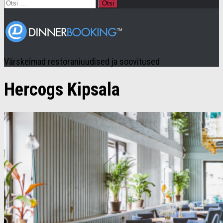
Otsi:
Värskeimad restoraniuudised ja soovitused
Hercogs Kipsala