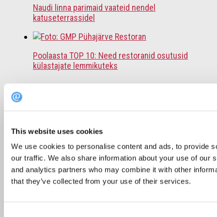
Naudi linna parimaid vaateid nendel
katuseterrassidel
Poolaasta TOP 10: Need restoranid osutusid
külastajate lemmikuteks
Bib Gourmand: 8 sõbraliku hinnaga tipprestorani
Tallinnas
This website uses cookies
We use cookies to personalise content and ads, to provide s
Soovitus: 6 restorani, kus väljaspool Tallinna
our traffic. We also share information about your use of our s
einestada
and analytics partners who may combine it with other informa
that they’ve collected from your use of their services.
Soovitus: TOP 5 pealinna restorani sõbrapäeval
Consent