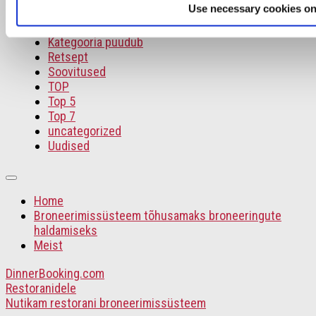
Use necessary cookies on
Intervjuu
Kategooria puudub
Retsept
Soovitused
TOP
Top 5
Top 7
uncategorized
Uudised
Home
Broneerimissüsteem tõhusamaks broneeringute
haldamiseks
Meist
DinnerBooking.com
Restoranidele
Nutikam restorani broneerimissüsteem