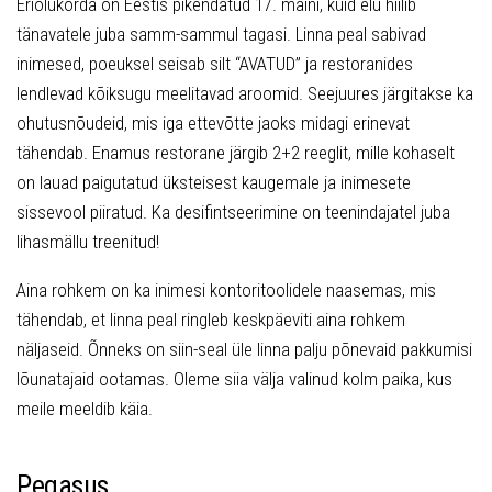
Eriolukorda on Eestis pikendatud 17. maini, kuid elu hiilib
tänavatele juba samm-sammul tagasi. Linna peal sabivad
inimesed, poeuksel seisab silt “AVATUD” ja restoranides
lendlevad kõiksugu meelitavad aroomid. Seejuures järgitakse ka
ohutusnõudeid, mis iga ettevõtte jaoks midagi erinevat
tähendab. Enamus restorane järgib 2+2 reeglit, mille kohaselt
on lauad paigutatud üksteisest kaugemale ja inimesete
sissevool piiratud. Ka desifintseerimine on teenindajatel juba
lihasmällu treenitud!
Aina rohkem on ka inimesi kontoritoolidele naasemas, mis
tähendab, et linna peal ringleb keskpäeviti aina rohkem
näljaseid. Õnneks on siin-seal üle linna palju põnevaid pakkumisi
lõunatajaid ootamas. Oleme siia välja valinud kolm paika, kus
meile meeldib käia.
Pegasus