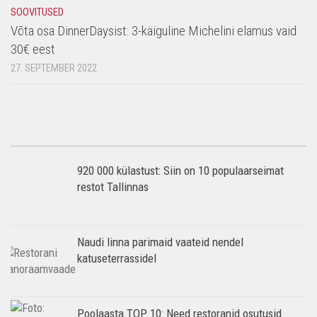
SOOVITUSED
Võta osa DinnerDaysist: 3-käiguline Michelini elamus vaid
30€ eest
27. SEPTEMBER 2022
920 000 külastust: Siin on 10 populaarseimat
restot Tallinnas
Naudi linna parimaid vaateid nendel
katuseterrassidel
Poolaasta TOP 10: Need restoranid osutusid