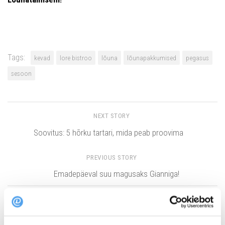
Tags:
kevad
lore bistroo
lõuna
lõunapakkumised
pegasus
sesoon
NEXT STORY
Soovitus: 5 hõrku tartari, mida peab proovima
PREVIOUS STORY
Emadepäeval suu magusaks Gianniga!
YOU MAY ALSO LIKE...