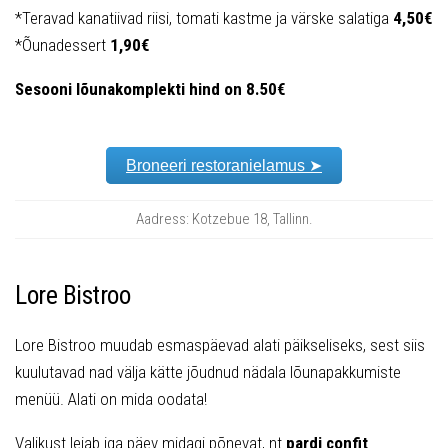
*Teravad kanatiivad riisi, tomati kastme ja värske salatiga
4,50€
*Õunadessert
1,90€
Sesooni lõunakomplekti hind on 8.50€
Broneeri restoranielamus ➤
Aadress: Kotzebue 18, Tallinn.
Lore Bistroo
Lore Bistroo muudab esmaspäevad alati päikseliseks, sest siis
kuulutavad nad välja kätte jõudnud nädala lõunapakkumiste
menüü. Alati on mida oodata!
Valikust leiab iga päev midagi põnevat, nt
pardi confit