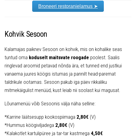
Broneeri restoranielamus ➤
Kohvik Sesoon
Kalamajas paiknev Sesoon on kohvik, mis on kohalike seas
tuntud oma
koduselt maitsvate roogade
poolest. Saalis
ringlevad aroomid petavad nõnda ära, et tunned end justkui
vanaema juures köögis istumas ja pannilt head-paremat
taldrikule ootamas. Sesoon pakub iga päev rikkaliku
mitmekäigulist menüüd, kust leiab nii soolast kui magusat.
Lõunamenüü võib Sesoonis välja näha selline:
*Karrine läätsesupp kookospiimaga
2,80€
(V)
*Hummus köögiviljadega
2,80€
(V)
*Kalakotlet kartulipüree ja tar-tar kastmega
4,50€