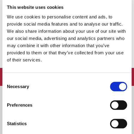
This website uses cookies
SUUR ÜLEVAADE: kus
We use cookies to personalise content and ads, to
tähistada jõulupidusid
Magusasõpradele: Siin on
provide social media features and to analyse our traffic.
efektseimad desserdid
13. NOVEMBER 2025
We also share information about your use of our site with
Tallinnas
our social media, advertising and analytics partners who
15. MÄRTS 2023
may combine it with other information that you’ve
provided to them or that they’ve collected from your use
of their services.
FOLLOW:
Consent
Necessary
Selection
Preferences
SOOVITUSED
/
UUDISED
Soovitus: Jõulumenüü restoranis MEKK
Statistics
13. DETSEMBER 2019