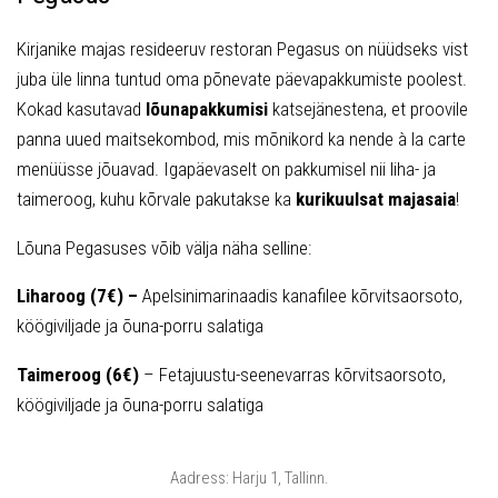
Kirjanike majas resideeruv restoran Pegasus on nüüdseks vist
juba üle linna tuntud oma põnevate päevapakkumiste poolest.
Kokad kasutavad
lõunapakkumisi
katsejänestena, et proovile
panna uued maitsekombod, mis mõnikord ka nende à la carte
menüüsse jõuavad. Igapäevaselt on pakkumisel nii liha- ja
taimeroog, kuhu kõrvale pakutakse ka
kurikuulsat majasaia
!
Lõuna Pegasuses võib välja näha selline:
Liharoog (7€) –
Apelsinimarinaadis kanafilee kõrvitsaorsoto,
köögiviljade ja õuna-porru salatiga
Taimeroog (6€)
– Fetajuustu-seenevarras kõrvitsaorsoto,
köögiviljade ja õuna-porru salatiga
Aadress: Harju 1, Tallinn.