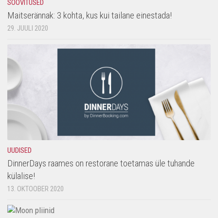
SOOVITUSED
Maitserännak: 3 kohta, kus kui tailane einestada!
29. JUULI 2020
UUDISED
DinnerDays raames on restorane toetamas üle tuhande
külalise!
13. OKTOOBER 2020