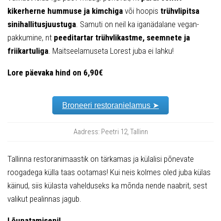
kikerherne hummuse ja kimchiga
või hoopis
trühvlipitsa
sinihallitusjuustuga
. Samuti on neil ka iganädalane vegan-
pakkumine, nt
peeditartar trühvlikastme, seemnete ja
friikartuliga
. Maitseelamuseta Lorest juba ei lahku!
Lore päevaka hind on 6,90€
Broneeri restoranielamus ➤
Aadress: Peetri 12, Tallinn
Tallinna restoranimaastik on tärkamas ja külalisi põnevate
roogadega külla taas ootamas! Kui neis kolmes oled juba külas
käinud, siis külasta vahelduseks ka mõnda nende naabrit, sest
valikut pealinnas jagub.
Lõunatamiseni!