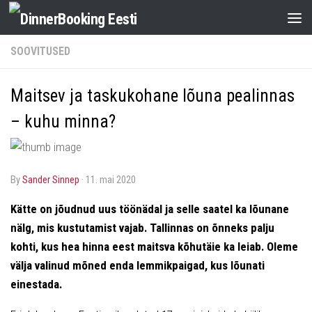
SOOVITUSED
Maitsev ja taskukohane lõuna pealinnas
– kuhu minna?
by
Sander Sinnep
·
11. mai 2020
Kätte on jõudnud uus töönädal ja selle saatel ka lõunane
nälg, mis kustutamist
vajab
. Tallinnas on õnneks palju
kohti, kus hea hinna eest maitsva kõhutäie ka leiab. Oleme
välja valinud mõned enda lemmikpaigad, kus lõunati
einestada.