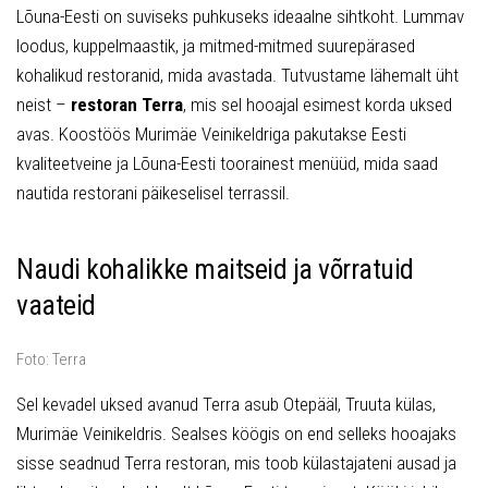
Lõuna-Eesti on suviseks puhkuseks ideaalne sihtkoht. Lummav
loodus, kuppelmaastik, ja mitmed-mitmed suurepärased
kohalikud restoranid, mida avastada. Tutvustame lähemalt üht
neist –
restoran Terra
, mis sel hooajal esimest korda uksed
avas. Koostöös Murimäe Veinikeldriga pakutakse Eesti
kvaliteetveine ja Lõuna-Eesti toorainest menüüd, mida saad
nautida restorani päikeselisel terrassil.
Naudi kohalikke maitseid ja võrratuid
vaateid
Foto: Terra
Sel kevadel uksed avanud Terra asub Otepääl, Truuta külas,
Murimäe Veinikeldris. Sealses köögis on end selleks hooajaks
sisse seadnud Terra restoran, mis toob külastajateni ausad ja