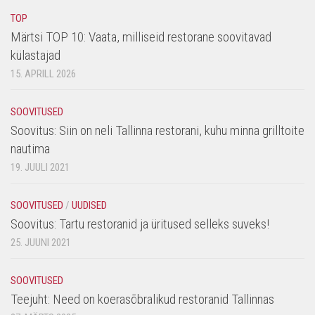
TOP
Märtsi TOP 10: Vaata, milliseid restorane soovitavad
külastajad
15. APRILL 2026
SOOVITUSED
Soovitus: Siin on neli Tallinna restorani, kuhu minna grilltoite
nautima
19. JUULI 2021
SOOVITUSED
/
UUDISED
Soovitus: Tartu restoranid ja üritused selleks suveks!
25. JUUNI 2021
SOOVITUSED
Teejuht: Need on koerasõbralikud restoranid Tallinnas