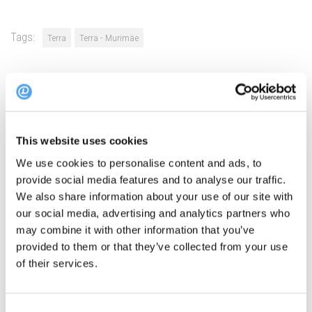
Tags:
Terra
Terra - Murimäe
NEXT STORY
Best Brunch Restaurants in Tallinn: 7 Places to Visit
This Weekend
This website uses cookies
We use cookies to personalise content and ads, to
PREVIOUS STORY
provide social media features and to analyse our traffic.
Selgusid Michelini restoranigiidi selle aasta
We also share information about your use of our site with
our social media, advertising and analytics partners who
soovitused
may combine it with other information that you’ve
provided to them or that they’ve collected from your use
of their services.
YOU MAY ALSO LIKE...
Consent