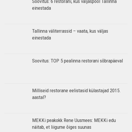
Soovitus: 6 restorani, kus väljaspool Tallinna
einestada
Tallinna väliterrassid – vaata, kus väljas
einestada
Soovitus: TOP 5 pealinna restorani sõbrapäeval
Milliseid restorane eelistasid külastajad 2015.
aastal?
MEKKi peakokk Rene Uusmees: MEKKi edu
näitab, et liigume õiges suunas