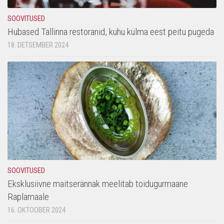
SOOVITUSED
Hubased Tallinna restoranid, kuhu külma eest peitu pugeda
18. DETSEMBER 2024
SOOVITUSED
Eksklusiivne maitserännak meelitab toidugurmaane
Raplamaale
16. OKTOOBER 2024