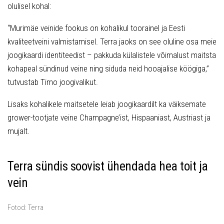
olulisel kohal:
“Murimäe veinide fookus on kohalikul toorainel ja Eesti
kvaliteetveini valmistamisel. Terra jaoks on see oluline osa meie
joogikaardi identiteedist – pakkuda külalistele võimalust maitsta
kohapeal sündinud veine ning siduda neid hooajalise köögiga,”
tutvustab Timo joogivalikut.
Lisaks kohalikele maitsetele leiab joogikaardilt ka väiksemate
grower-tootjate veine Champagne’ist, Hispaaniast, Austriast ja
mujalt.
Terra sündis soovist ühendada hea toit ja
vein
Fotod: Terra