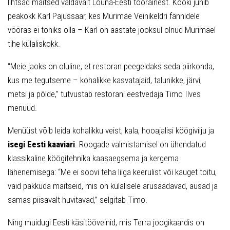
lihtsad maitsed valdavalt Lõuna-Eesti toorainest. Kööki juhib
peakokk Karl Pajussaar, kes Murimäe Veinikeldri fännidele
võõras ei tohiks olla – Karl on aastate jooksul olnud Murimäel
tihe külaliskokk.
“Meie jaoks on oluline, et restoran peegeldaks seda piirkonda,
kus me tegutseme – kohalikke kasvatajaid, talunikke, järvi,
metsi ja põlde,” tutvustab restorani eestvedaja Timo Ilves
menüüd.
Menüüst võib leida kohalikku veist, kala, hooajalisi köögivilju ja
isegi Eesti kaaviari
. Roogade valmistamisel on ühendatud
klassikaline köögitehnika kaasaegsema ja kergema
lähenemisega: “Me ei soovi teha liiga keerulist või kauget toitu,
vaid pakkuda maitseid, mis on külalisele arusaadavad, ausad ja
samas piisavalt huvitavad,” selgitab Timo.
Ning muidugi Eesti käsitööveinid, mis Terra joogikaardis on