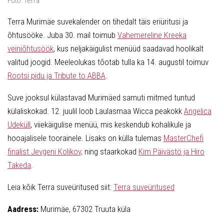
Foto: Terra
Terra Murimäe suvekalender on tihedalt täis eriüritusi ja
õhtusööke. Juba 30. mail toimub
Vahemereline Kreeka
veiniõhtusöök
, kus neljakäigulist menüüd saadavad hoolikalt
valitud joogid. Meeleolukas tõotab tulla ka 14. augustil toimuv
Rootsi pidu ja Tribute to ABBA
.
Suve jooksul külastavad Murimäed samuti mitmed tuntud
külaliskokad. 12. juulil loob Laulasmaa Wicca peakokk
Angelica
Udeküll
, viiekäigulise menüü, mis keskendub kohalikule ja
hooajalisele toorainele. Lisaks on külla tulemas
MasterChefi
finalist Jevgeni Kolikov,
ning staarkokad
Kim Päivästö ja Hiro
Takeda
.
Leia kõik Terra suveüritused siit:
Terra suveüritused
Aadress:
Murimäe, 67302 Truuta küla