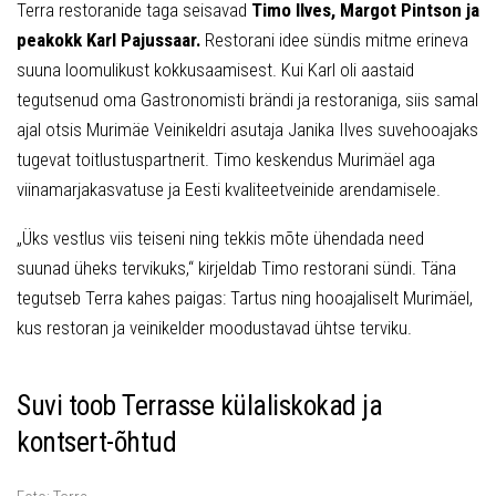
Terra restoranide taga seisavad
Timo Ilves, Margot Pintson ja
peakokk Karl Pajussaar.
Restorani idee sündis mitme erineva
suuna loomulikust kokkusaamisest. Kui Karl oli aastaid
tegutsenud oma Gastronomisti brändi ja restoraniga, siis samal
ajal otsis Murimäe Veinikeldri asutaja Janika Ilves suvehooajaks
tugevat toitlustuspartnerit. Timo keskendus Murimäel aga
viinamarjakasvatuse ja Eesti kvaliteetveinide arendamisele.
„Üks vestlus viis teiseni ning tekkis mõte ühendada need
suunad üheks tervikuks,“ kirjeldab Timo restorani sündi. Täna
tegutseb Terra kahes paigas: Tartus ning hooajaliselt Murimäel,
kus restoran ja veinikelder moodustavad ühtse terviku.
Suvi toob Terrasse külaliskokad ja
kontsert-õhtud