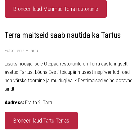
Broneeri laud Murimäe Terra restoranis
Terra maitseid saab nautida ka Tartus
Foto: Terra – Tartu
Lisaks hooajalisele Otepää restoranile on Terra aastaringselt
avatud Tartus. Lõuna-Eesti toidupärimusest inspireeritud road,
hea värske tooraine ja muidugi valik Eestimaised veine ootavad
sind!
Aadress:
Era tn 2, Tartu
Broneeri laud Tartu Terras