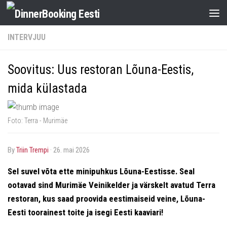
INTERVJUU
Soovitus: Uus restoran Lõuna-Eestis,
mida külastada
Foto: Terra - Murimäe
by
Triin Trempi
·
26. mai 2026
Sel suvel võta ette minipuhkus Lõuna-Eestisse. Seal
ootavad sind Murimäe Veinikelder ja värskelt avatud Terra
restoran, kus saad proovida eestimaiseid veine, Lõuna-
Eesti toorainest toite ja isegi Eesti kaaviari!