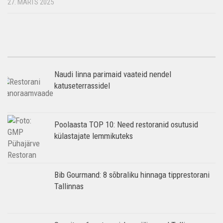
27. MÄRTS 2025
Naudi linna parimaid vaateid nendel
katuseterrassidel
Poolaasta TOP 10: Need restoranid osutusid
külastajate lemmikuteks
Bib Gourmand: 8 sõbraliku hinnaga tipprestorani
Tallinnas