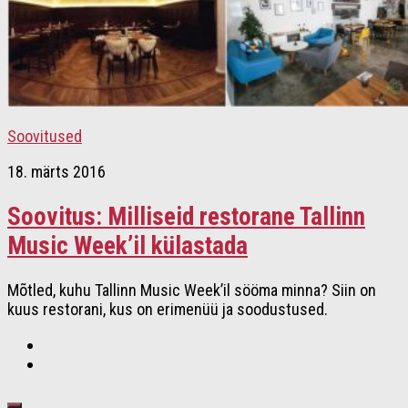
Soovitused
18. märts 2016
Soovitus: Milliseid restorane Tallinn
Music Week’il külastada
Mõtled, kuhu Tallinn Music Week’il sööma minna? Siin on
kuus restorani, kus on erimenüü ja soodustused.