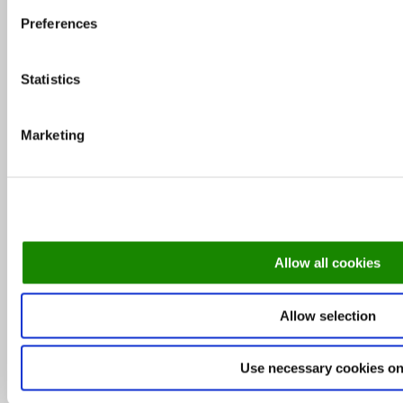
Preferences
MEKKi peakokk Rene Uusmees: MEKKi edu
Statistics
näitab, et liigume õiges suunas
Marketing
Soovitus: Milliseid restorane Tallinn Music
Week’il külastada
Leib Resto ja Aed omanik Janno Lepik: oleme
Allow all cookies
lihtne ja rustikaalne
Allow selection
Rubriigid
Use necessary cookies on
Intervjuu
Kategooria puudub