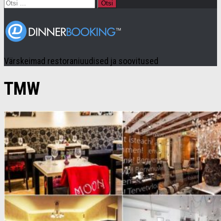
Otsi:
Värskeimad restoraniuudised ja soovitused
TMW