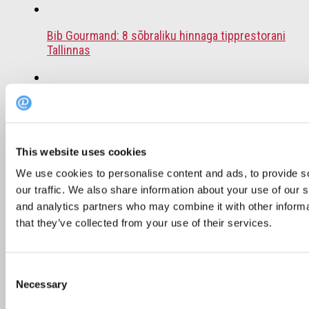
Bib Gourmand: 8 sõbraliku hinnaga tipprestorani
Tallinnas
Soovitus: 6 restorani, kus väljaspool Tallinna
einestada
This website uses cookies
Tallinna väliterrassid – vaata, kus väljas
We use cookies to personalise content and ads, to provide s
einestada
our traffic. We also share information about your use of our s
and analytics partners who may combine it with other informa
that they’ve collected from your use of their services.
Soovitus: TOP 5 pealinna restorani sõbrapäeval
Consent
Necessary
Selection
Milliseid restorane eelistasid külastajad 2015.
aastal?