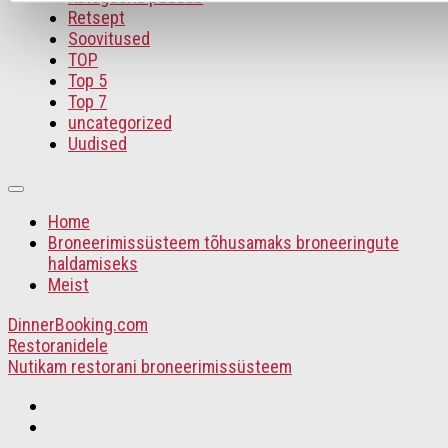
Retsept
Soovitused
TOP
Top 5
Top 7
uncategorized
Uudised
Home
Broneerimissüsteem tõhusamaks broneeringute
haldamiseks
Meist
DinnerBooking.com
Restoranidele
Nutikam restorani broneerimissüsteem