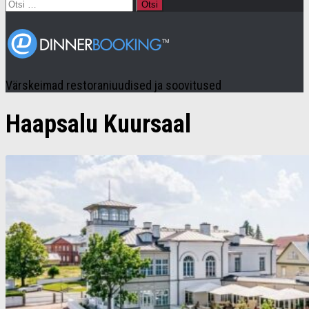
Otsi:
Värskeimad restoraniuudised ja soovitused
Haapsalu Kuursaal