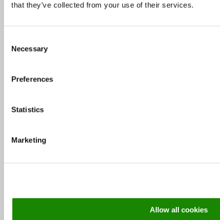
Tallinna väliterrassid – vaata, kus väljas
that they’ve collected from your use of their services.
einestada
Consent
Necessary
Selection
Soovitus: TOP 5 pealinna restorani sõbrapäeval
Preferences
Milliseid restorane eelistasid külastajad 2015.
aastal?
Statistics
MEKKi peakokk Rene Uusmees: MEKKi edu
Marketing
näitab, et liigume õiges suunas
Soovitus: Milliseid restorane Tallinn Music
Week’il külastada
Allow all cookies