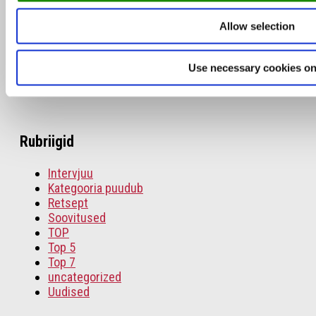
Allow selection
Use necessary cookies on
Leib Resto ja Aed omanik Janno Lepik: oleme
lihtne ja rustikaalne
Rubriigid
Intervjuu
Kategooria puudub
Retsept
Soovitused
TOP
Top 5
Top 7
uncategorized
Uudised