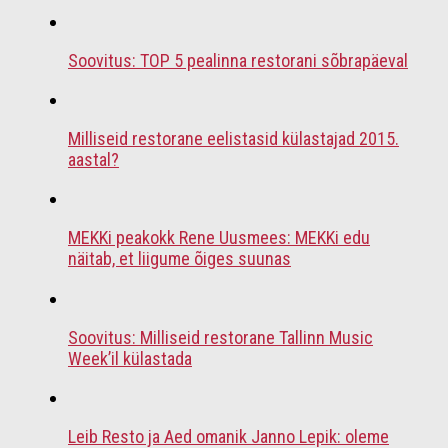
Soovitus: TOP 5 pealinna restorani sõbrapäeval
Milliseid restorane eelistasid külastajad 2015.
aastal?
MEKKi peakokk Rene Uusmees: MEKKi edu
näitab, et liigume õiges suunas
Soovitus: Milliseid restorane Tallinn Music
Week’il külastada
Leib Resto ja Aed omanik Janno Lepik: oleme