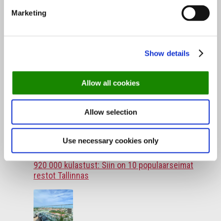
Marketing
Uudised
Legendaarsest LEE-st sai uue peakoka
juhtimisel maitsekas brasserie
Show details
18. märts 2025
Allow all cookies
Allow selection
Popular Posts
Recent Posts
Use necessary cookies only
920 000 külastust: Siin on 10 populaarseimat
restot Tallinnas