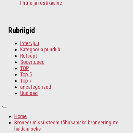
lihtne ja rustikaalne
Rubriigid
Intervjuu
Kategooria puudub
Retsept
Soovitused
TOP
Top 5
Top 7
uncategorized
Uudised
Home
Broneerimissüsteem tõhusamaks broneeringute
haldamiseks