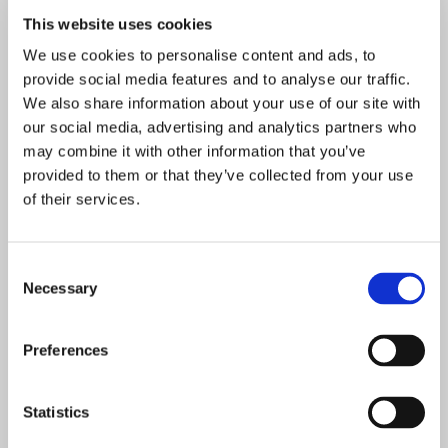
Soovitus: 5 kala- ja mereannirooga
This website uses cookies
We use cookies to personalise content and ads, to
12. mai 2016
provide social media features and to analyse our traffic.
We also share information about your use of our site with
our social media, advertising and analytics partners who
Uudised
may combine it with other information that you’ve
provided to them or that they’ve collected from your use
Saa osa elamuslikust naistekuu eriõhtusöögist
Fotografiskas
of their services.
15. veebruar 2023
Consent
Necessary
Selection
Top 5
Preferences
Ideid: Värskendavad suvejoogid, rüüped ja muud
vinget-vänget
Statistics
13. august 2019