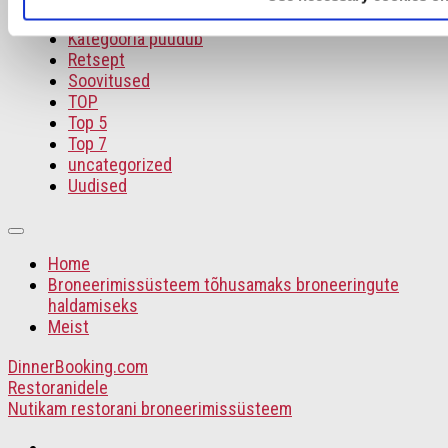
Intervjuu
Kategooria puudub
Retsept
Soovitused
TOP
Top 5
Top 7
uncategorized
Uudised
Home
Broneerimissüsteem tõhusamaks broneeringute
haldamiseks
Meist
DinnerBooking.com
Restoranidele
Nutikam restorani broneerimissüsteem