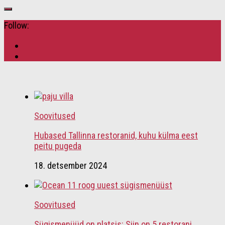
Follow:
Soovitused
Hubased Tallinna restoranid, kuhu külma eest
peitu pugeda
18. detsember 2024
Soovitused
Sügismenüüd on platsis: Siin on 5 restorani,