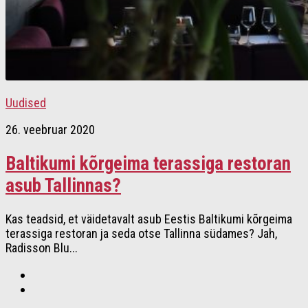
Uudised
26. veebruar 2020
Baltikumi kõrgeima terassiga restoran
asub Tallinnas?
Kas teadsid, et väidetavalt asub Eestis Baltikumi kõrgeima
terassiga restoran ja seda otse Tallinna südames? Jah,
Radisson Blu...