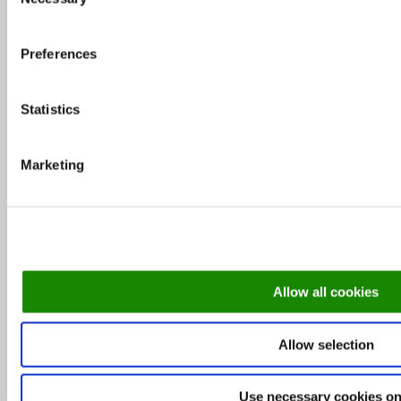
Selection
Milliseid restorane eelistasid külastajad 2015.
aastal?
Preferences
MEKKi peakokk Rene Uusmees: MEKKi edu
Statistics
näitab, et liigume õiges suunas
Marketing
Soovitus: Milliseid restorane Tallinn Music
Week’il külastada
Leib Resto ja Aed omanik Janno Lepik: oleme
Allow all cookies
lihtne ja rustikaalne
Allow selection
Rubriigid
Use necessary cookies on