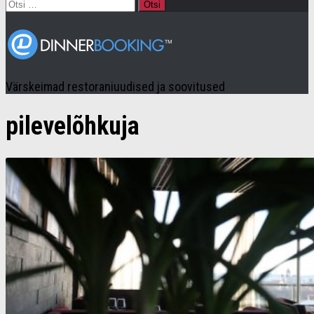
Otsi:
Värskeimad restoraniuudised ja soovitused
pilevelõhkuja