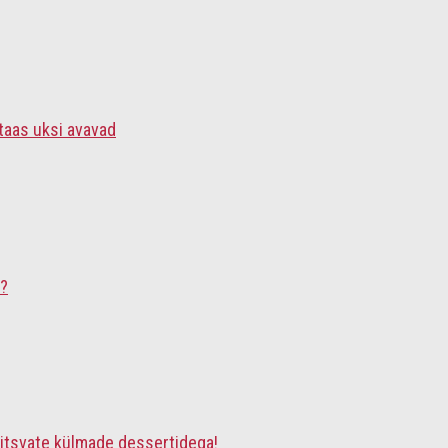
 taas uksi avavad
s?
tsvate külmade dessertidega!