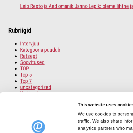
Leib Resto ja Aed omanik Janno Lepik: oleme lihtne ja
Rubriigid
Intervjuu
Kategooria puudub
Retsept
Soovitused
TOP
Top 5
Top 7
uncategorized
Uudised
This website uses cookie
We use cookies to personal
Home
traffic. We also share info
Broneerimissüsteem tõhusamaks broneeringute halda
analytics partners who may
Meist