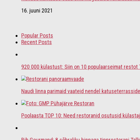
16. juuni 2021
Popular Posts
Recent Posts
920 000 külastust: Siin on 10 populaarseimat restot 
Naudi linna parimaid vaateid nendel katuseterrasside
Poolaasta TOP 10: Need restoranid osutusid külasta
Bib Gourmand: 8 sõbraliku hinnaga tipprestorani Tall