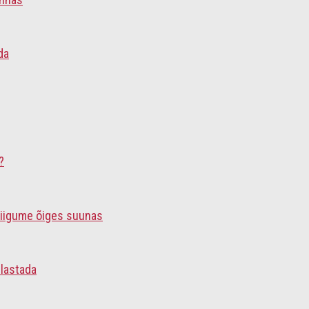
da
?
liigume õiges suunas
ülastada