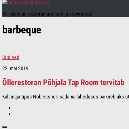
Värskeimad restoraniuudised ja soovitused
barbeque
Uudised
22. mai 2019
Õllerestoran Põhjala Tap Room tervitab
Kalamaja tipus Noblessneri sadama läheduses paikneb üks ütle