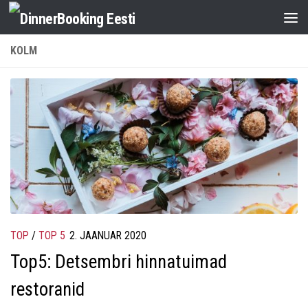
KOLM
TOP
/
TOP 5
2. JAANUAR 2020
Top5: Detsembri hinnatuimad
restoranid