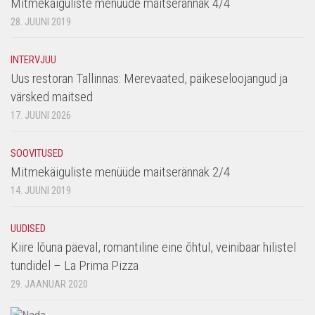
Mitmekäiguliste menüüde maitserännak 4/4
28. JUUNI 2019
INTERVJUU
Uus restoran Tallinnas: Merevaated, päikeseloojangud ja
värsked maitsed
17. JUUNI 2026
SOOVITUSED
Mitmekäiguliste menüüde maitserännak 2/4
14. JUUNI 2019
UUDISED
Kiire lõuna päeval, romantiline eine õhtul, veinibaar hilistel
tundidel – La Prima Pizza
29. JAANUAR 2020