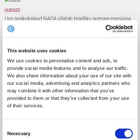
UUDISED
Uus peakokalaud NADA üllatab teadliku gurmee-menüüga
24. JAANUAR 2020
This website uses cookies
SOOVITUSED
Elamused ootavad: vaata millised Tallinna restoranid taas
We use cookies to personalise content and ads, to
uksi avavad
provide social media features and to analyse our traffic.
30. APRILL 2020
We also share information about your use of our site with
our social media, advertising and analytics partners who
may combine it with other information that you’ve
provided to them or that they’ve collected from your use
SOOVITUSED
of their services.
Avasta Eestit: Saaremaa Veski kutsub
25. MAI 2020
Consent
Necessary
Selection