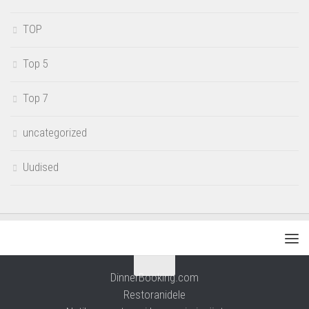
TOP
Top 5
Top 7
uncategorized
Uudised
DinnerBooking.com
Restoranidele