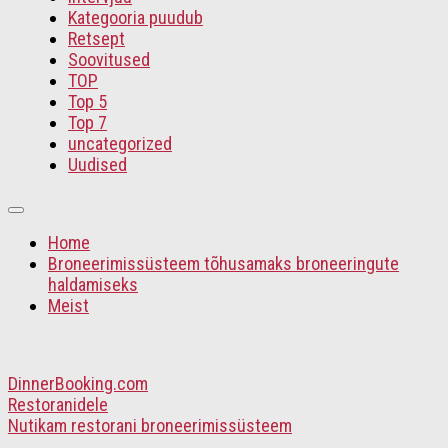
Kategooria puudub
Retsept
Soovitused
TOP
Top 5
Top 7
uncategorized
Uudised
Home
Broneerimissüsteem tõhusamaks broneeringute
haldamiseks
Meist
DinnerBooking.com
Restoranidele
Nutikam restorani broneerimissüsteem