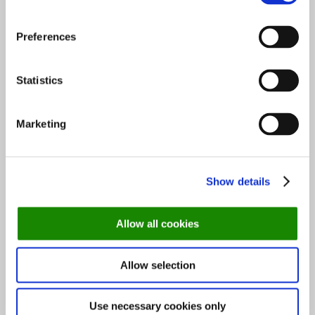
Soovitus: võta ette toidu- ja kultuurireis
Viljandisse
Preferences
25. märts 2026
Statistics
Soovitused
Marketing
Uus restoran Tallinnas, mis toob sinuni autentse
Prantsuse köögi!
Show details
6. oktoober 2021
Allow all cookies
Soovitused
Allow selection
Soovitus: 5 restorani Tallinnas, mis sobivad ka
taimetoitlasele
Use necessary cookies only
6. märts 2019