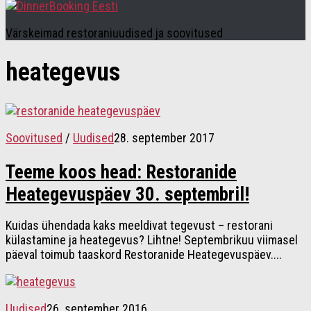
Värskeimad restoraniuudised ja soovitused
heategevus
Soovitused
/
Uudised
28. september 2017
Teeme koos head: Restoranide
Heategevuspäev 30. septembril!
Kuidas ühendada kaks meeldivat tegevust – restorani
külastamine ja heategevus? Lihtne! Septembrikuu viimasel
päeval toimub taaskord Restoranide Heategevuspäev....
Uudised
26. september 2016