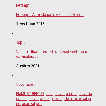
Retsept
Retsept: Valmista ise rukkilinnasekreem
1. veebruar 2018
Top 5
Vaata, millised restod pääsesid veebruaris
esiviisikusse!
3. märts 2021
Soovitused
ElaMUST REEDEl ja laupäeval ja pühapäeval ja
esmaspäeval ja teisipäeval ja kolmapäeval ja
neljapäeval ja …