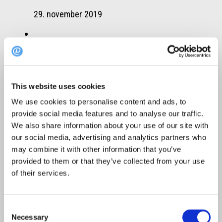
29. november 2019
TOP
Oktoobri TOP restoranid on selgunud!
This website uses cookies
3. november 2020
We use cookies to personalise content and ads, to
provide social media features and to analyse our traffic.
We also share information about your use of our site with
TOP
our social media, advertising and analytics partners who
Oktoobri TOP 10: Need restod said külastajatelt
may combine it with other information that you’ve
kõrgeima hinnangu
provided to them or that they’ve collected from your use
of their services.
7. november 2024
Consent
Necessary
Soovitused
/
Uudised
Selection