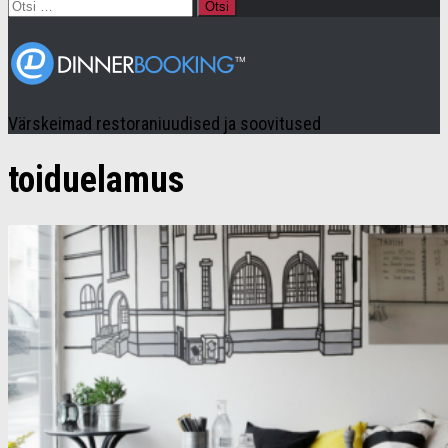
Otsi:
Värskeimad restoraniuudised ja soovitused
toiduelamus