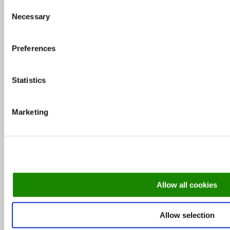
Consent
Necessary
Selection
Milliseid restorane eelistasid külastajad 2015.
aastal?
Preferences
Statistics
MEKKi peakokk Rene Uusmees: MEKKi edu
näitab, et liigume õiges suunas
Marketing
Soovitus: Milliseid restorane Tallinn Music
Week’il külastada
Leib Resto ja Aed omanik Janno Lepik: oleme
Allow all cookies
lihtne ja rustikaalne
Allow selection