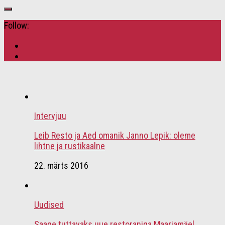
Follow:
Intervjuu
Leib Resto ja Aed omanik Janno Lepik: oleme
lihtne ja rustikaalne
22. märts 2016
Uudised
Saage tuttavaks uue restoraniga Maarjamäel,