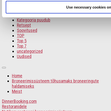
Rubriigid
Use necessary cookies on
Intervjuu
Kategooria puudub
Retsept
Soovitused
TOP
Top 5
Top 7
uncategorized
Uudised
Home
Broneerimissüsteem tõhusamaks broneeringute
haldamiseks
Meist
DinnerBooking.com
Restoranidele