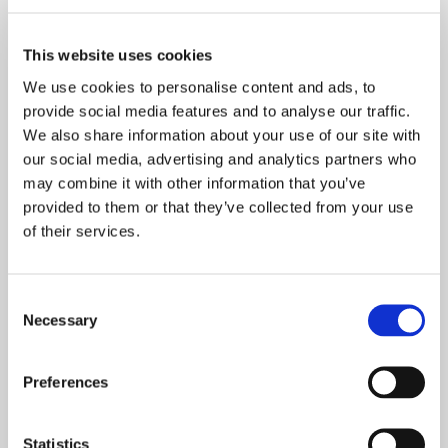
Top 10 : Külastajate lemmikrestoranid 2019
15. JAANUAR 2020
This website uses cookies
We use cookies to personalise content and ads, to
UUDISED
provide social media features and to analyse our traffic.
Novembri algus täis eriüritusi
We also share information about your use of our site with
1. NOVEMBER 2019
our social media, advertising and analytics partners who
may combine it with other information that you’ve
provided to them or that they’ve collected from your use
of their services.
Consent
Naudi linna parimaid vaateid nendel
Necessary
Selection
katuseterrassidel
Preferences
Poolaasta TOP 10: Need restoranid osutusid
külastajate lemmikuteks
Statistics