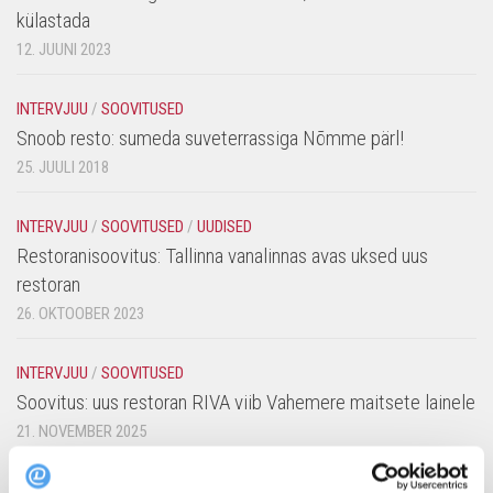
külastada
12. JUUNI 2023
INTERVJUU
/
SOOVITUSED
Snoob resto: sumeda suveterrassiga Nõmme pärl!
25. JUULI 2018
INTERVJUU
/
SOOVITUSED
/
UUDISED
Restoranisoovitus: Tallinna vanalinnas avas uksed uus
restoran
26. OKTOOBER 2023
INTERVJUU
/
SOOVITUSED
Soovitus: uus restoran RIVA viib Vahemere maitsete lainele
21. NOVEMBER 2025
TOP