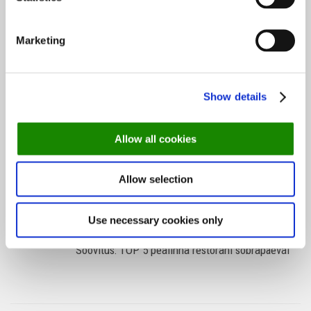
Bib Gourmand: 8 sõbraliku hinnaga tipprestorani
Marketing
Tallinnas
Show details
Soovitus: 6 restorani, kus väljaspool Tallinna
einestada
Allow all cookies
Tallinna väliterrassid – vaata, kus väljas
Allow selection
einestada
Use necessary cookies only
Soovitus: TOP 5 pealinna restorani sõbrapäeval